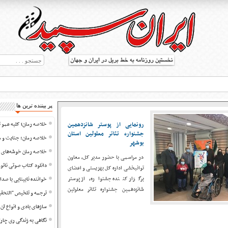
پر بیننده ترین ها
رونمایی از پوستر شانزدهمین
خلاصه رمان؛ کلبه عمو ت
جشنواره تئاتر معلولین استان
خلاصه رمان: جنایت و 
بوشهر
خلاصه رمان خوشه‌های
در مراسمی با حضور مدیر کل، معاون
دانلود کتاب صوتی نات
توانبخشی اداره کل بهزیستی و اعضای
ط بریل در جهان
برگزار کننده جشنواره، از پوستر
خواننده نابینایی با صد
شانزدهمین جشنواره تئاتر معلولین
ترجمه و تلخیص "التحقی
استان بوشهر رونمایی شد
سازهای بادی و انواع آن
نگاهی به زندگی ری چارلز