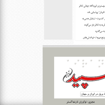
مهمترین آوردگاه جهانی تئاتر
"شپش" رونمایی شد
ی کنسرت- نمایش «سی»
 به تئاتر باز می‌گردد
ه می‌گذرد
پنج دوره / خواندنی‌های
ل تاریخ
 "سلبریتی‌های گمنام"
 منطقه‌ای تئاتر معلولان زاگرس
فی نمایشنامه‌ها هستیم
خوانی تئاتر معلولین استان بوشهر
نواره منطقه ای تئاتر معلولین
 حوزه تئاتر معلولان نشده است
ان نابود می‌شود
مجری:
نوآوران تارنماگستر