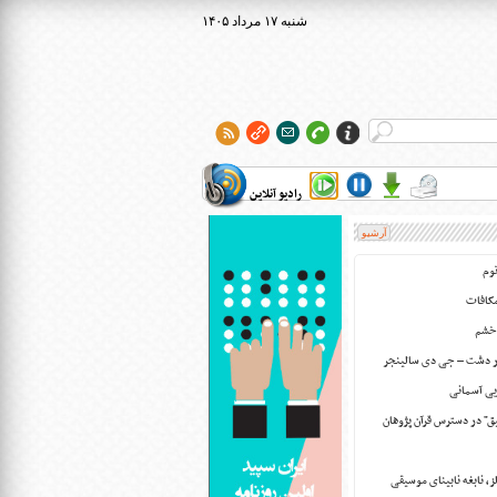
۱۴۰۵ شنبه ۱۷ مرداد
رادیو آنلاین
آرشیو
وم
مکافات
 خشم
ور دشت – جی دی سالینجر
ایی آسمانی
ق" در دسترس قرآن پژوهان
، نابغه نابینای موسیقی