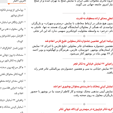
گروه تئاتری معلولان ذهنی ایران با نمایش صلح به تهران آمده و از صلح
آخرین اخبار
نیاز امروز جامعه جهانی می گویند.
رونمایی از پوستر شانزده
استان بوشهر
تجلی معنای اراده معطوف به قدرت
اکران رایگان دو نمایش د
بدون هیچ شکی در ارتباط مخاطب با نمایش «رستم و سهراب» و بازیگران
توانمندی که همگی از معلولان آسایشگاه کهریزک هستند نه تنها، عاملی به
وقتی معلولیت هنر می‌آف
نام «ترحم» به واسطه معلولیت کوچکترین سهمی ندارد که این اثر تجلی
معنای اراده معطوف به قدرت است.
افزایش سهم ناشنوایان و 
برنامه اجرایی هفتمین جشنواره تئاتر معلولین خلیج فارس اعلام شد
کودک
هفتمین جشنواره منطقه‌ای تئاتر معلولین خلیج فارس با اجرای ۱۷ نمایش
اولین فصل "تئاترگراف" 
از استان‌های بوشهر، خوزستان، فارس، هرمزگان و کهگیلویه و بویر احمد
از ۲۴ بهمن ماه در بوشهر آغاز می‌شود.
مصادف با روز جهانی عصا
ناگهان به تئاتر شهر می‌ر
راهیابی ۲۲ نمایش خیابانی به تئاتر فجر
«گل سرخ» روی صحنه ت
۲۲ نمایش خیابانی به سی و هفتمین جشنواره‌ی بین‌المللی تئاتر فجر راه
یافتند.
گروه تئاتر معلولان ذهنی
تجلی معنای اراده معط
نمایش آیینی مَختَک با هنرمندی معلولان بوشهری اجرا شد
برنامه اجرایی هفتمین ج
نمایش آیینی مذهبی مختک نوشته و کار کاظم ارجمند نیا در بوشهر با حضور
اعلام شد
بازیگران معلول به روی صحنه رفت.
راهیابی ۲۲ نمایش خیابانی به تئاتر فجر
نمایش آیینی مَختَک با 
گروه تئاتر «پاپیون» در مهمترین آوردگاه جهانی تئاتر
شد