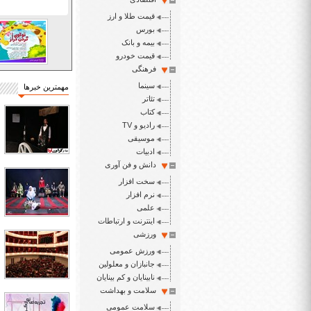
قیمت طلا و ارز
بورس
بیمه و بانک
قیمت خودرو
فرهنگی
سینما
مهمترین خبرها
تئاتر
کتاب
رادیو و TV
موسیقی
ادبیات
دانش و فن آوری
سخت افزار
نرم افزار
علمی
اینترنت و ارتباطات
ورزشی
ورزش عمومی
جانبازان و معلولین
نابینایان و کم بینایان
سلامت و بهداشت
سلامت عمومی