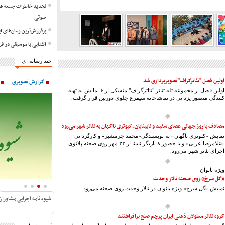
تجدید خاطرات جمعه ها 
صوتی
پرفروش‌ترین رمان‌های ایرانی در 
آشنایی با موسیقی در ق
پشت صحنه های صدا در ر
چند رسانه ای
صدا برداری می شود + ف
اولین فصل "تئاترگراف" تصویربرداری شد
گزارش تصویری
آلبوم «بیات ترک» با 
اولین فصل از مجموعه تله تئاتر "تئاترگراف" متشکل از ۶ نمایش به تهیه
لیست کتاب های صوتی تو
کنندگی منصور یزدانی در تماشاخانه سیمرغ جلوی دوربین قرار گرفت.
ارشاد
بنان، صدای مخملین آواز
مصادف با روز جهانی عصای سفید و نابینایان، کبوتری ناگهان به تئاتر شهر می‌رود
صوتی
نمایش «کبوتری ناگهان» به نویسندگی«محمد چرمشیر» و کارگردانی
«غلامرضا عربی» و با حضور ۸ بازیگر نابینا از ۲۳ مهر روی صحنه پلاتوی
بازیگر فیلم رنگ خدا و ن
اجرای تئاتر شهر می‌رود.
ویژه بانوان
«گل سرخ» روی صحنه تالار وحدت
نمایش «گل سرخ» ویژه بانوان در تالار وحدت روی صحنه می‌رود.
شیوه نامه اجرایی مشاوران
گروه تئاتر معلولان ذهنی ایران پرچم صلح برافراشتند