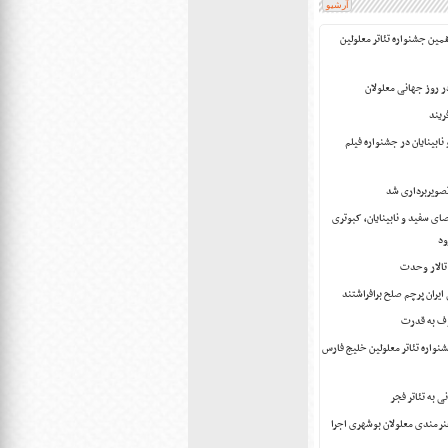
آرشیو
مین جشنواره تئاتر معلولین
ر روز جهانی معلولان
ریند
نابینایان در جشنواره فیلم
تصویربرداری شد
ی سفید و نابینایان، کبوتری
ود
الار وحدت
 ایران پرچم صلح برافراشتند
وف به قدرت
شنواره تئاتر معلولین خلیج فارس
هنرمندی معلولان بوشهری اجرا