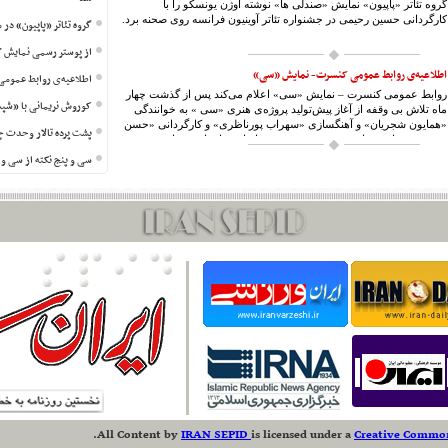
گروه تئاتر «پاپیون» نمایش «صندلی ها» نوشته اوژن یونسکو را با
کارگردانی حسین رحیمی در جشنواره تئاتر آوینیون فرانسه روی صحنه برد.
گروه تئاتر «پاپیون» در 
از پوستر رسمی نمایش 
اطلاعیه‌ی روابط عمومی کنسرت- نمایش «سی»
اطلاعیه‌ی روابط عموم
روابط عمومی کنسرت – نمایش «سی» اعلام می‌کند پس از گذشت چهار
کوروش نریمانی با «شپش»
ماه تلاش بی وقفه از آغاز پیش‌تولید پروژه‌ی هنری «سی » به خوانندگی
«همایون شجریان» و آهنگسازی «سهراب پورناظری» و کارگردانی «حسن
پشت پرده تالار وحدت چ
معجونی»، با متنی از «محمد چرم شیر» بر اساس داستانِ «سیاوش»،
اکنون این پروژه به مرحله‌ی آمادگی نهایی خود نزدیک شده است.
سی و پنج نکته از سی و 
جشنواره تئاتر فجر در طو
نگاهی به نمایش خیابانی
برگزاری پنجمین جشنواره
از یکم تا ۴دی
به دنبال افزایش سطح کی
آثار پذیرفته شده در باز
۱۰۰ اثر به چهارمین جش
ارسال شد
سرمایه گذاری مناسبی در
بدون حمایت، تئاتر معلول
.
All Content
by
IRAN SEPID
is licensed under a
Creative Commons