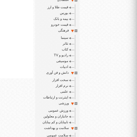
قیمت طلا و ارز
بورس
بیمه و بانک
قیمت خودرو
فرهنگی
سینما
تئاتر
کتاب
رادیو و TV
موسیقی
ادبیات
دانش و فن آوری
سخت افزار
نرم افزار
علمی
اینترنت و ارتباطات
ورزشی
ورزش عمومی
جانبازان و معلولین
نابینایان و کم بینایان
سلامت و بهداشت
سلامت عمومی