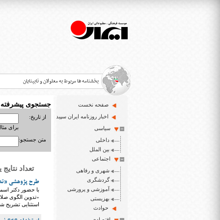
بخشنامه ها مربوط به معلولان و نابینایان
جستجوی پیشرفته
صفحه نخست
>
اخبار روزنامه ایران سپید
از تاریخ:
برای مثال : 3/23
سیاسی
قانون حمایت از حقوق معلولان
>
متن جستجو:
داخلی
اخبار حوزه معلولان و نابینایان
بین الملل
>
اجتماعی
تعداد نتایج یافت شده
شهری و رفاهی
ایران سپید سایت خبری نابینایان و تنها روزنامه به خ
>
گردشگری
طرح پژوهشی «تدو
آموزشی و پرورشی
با حضور دکتر اسم
«تدوین الگوی صلا
بهزیستی
استثنایی تشریح شد
حوادث
اقتصادی