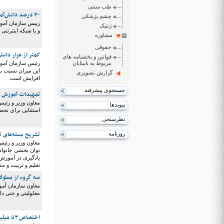
طب سنتی
۳۰ درصد دانش‌آموزان به وسایل هوشمند ارتباطی یا اینترنت دسترسی ندارند
چشم پزشکی
ژنتیک
و یا شبکه اینترنتی
مشاوره
حقوقی
کمتر از هزار دانش
قوانین و بخشنامه های
مربوط به نابینایان
گزارش تصویری
افزایش است.
جستجوی پیشرفته
تمهیدات آموزش و 
معاون وزیر و رئی
پیوندها
استثنایی برای تحص
نظرسنجی
تشریح بسته‌های 
روزنامه
معاون وزیر و رئی
یادگیری در آموزش
تعلیم و تربیت و م
سه گروه از معلولا
معاون سازمان آمو
معلولیتی و حتی د
اختصاص ۵۳ میلیارد تومان اعتبار برای سرویس ایاب و ذهاب دانش آموزان استثنایی در سال جاری