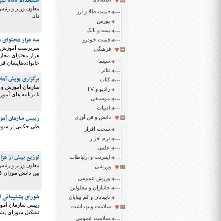
استخدام 868 نیروی جدید در آموزش و پرورش استثنایی
قیمت طلا و ارز
داد.
بورس
بیمه و بانک
سه هزار محتوای مج
قیمت خودرو
سرپرست آموزش و پ
فرهنگی
هزار محتوای مجازی
سینما
خانواده‌هایشان قر
تئاتر
برگزاری پویش آما
کتاب
سازمان آموزش و پر
رادیو و TV
با برنامه های آمو
موسیقی
ادبیات
رییس سازمان آمو
دانش و فن آوری
طی حکمی از سوی 
سخت افزار
نرم افزار
علمی
توزیع بیش از هزار
اینترنت و ارتباطات
معاون وزیر و رئیس
ورزشی
بین دانش‌آموزان کم
ورزش عمومی
جانبازان و معلولین
شورای پشتیبانی آمو
نابینایان و کم بینایان
رییس سازمان آموز
سلامت و بهداشت
تشکیل شورای پشتی
سلامت عمومی