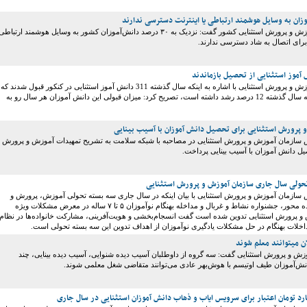
رییس سازمان آموزش و پرورش استثنایی کشور گفت: نزدیک به ۳۰ درصد دانش‌آموزان کشور به وسایل هوشمند ارتباطی
 برای اتصال به شاد دسترسی ندارند.
 آموز استثنایی از تحصیل بازماندند
رئیس سازمان آموزش و پرورش استثنایی با اشاره به اینکه سال گذشته 311 دانش آموز استثنایی در کنکور قبول شدند که
این میزان نسبت به سال گذشته 12 درصد رشد داشته است، تصریح کرد: میزان قبولی این دانش آموزان هر سال رو به
پرورش استثنایی برای تحصیل دانش آموزان با آسیب بینایی
س سازمان آموزش و پرورش استثنایی در مصاحبه با شبکه سلامت به تشریح تمهیدات آموزش و پرورش
یل دانش آموزان با آسیب بینایی پرداخت.
تحولی سال جاری سازمان آموزش و پرورش استثنایی
س سازمان آموزش و پرورش استثنایی با بیان اینکه در سال جاری سه بسته تحولی آموزش، پرورش و
توان بخشی خانواده محور، جشنواره نشاط و غربال و مداخله بهنگام نوآموزان ۵ تا ۷ ساله در معرض مشکلات ویژه
 و پرورش استثنایی تدوین شده است گفت انسجام‌بخشی و هویت‌آفرینی، مشارکت خانواده‌ها در نظام
داخلات بهنگام در حل مشکلات یادگیری نوآموزان از اهداف تدوین این سه بسته تحولی است.
ن میتوانند معلم شوند
زش و پرورش استثنایی گفت: سه گروه از داوطلبان آسیب دیده شنوایی، آسیب دیده بینایی، چند
انش‌آموزان طیف اوتیسم با هوش‌بهر عادی می‌توانند متقاضی شغل معلمی شوند.