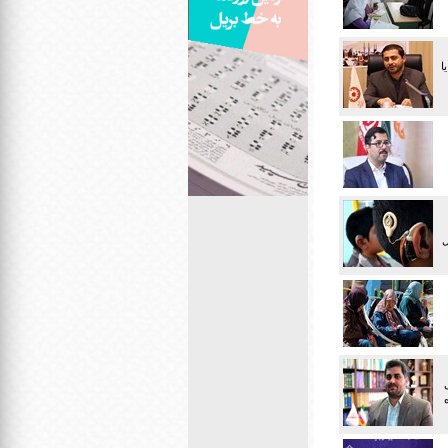
ا
ل
دگی