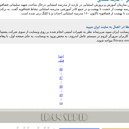
ثنایی
س سازمان آموزش و پرورش استثنایی در بازدید از مدرسه استثنایی درحال ساخت شهید سلیمانی فشافوی
درسه نهضت از خشت تا بهشت و در جمع کادر آموزشی مدرسه استثنایی نشاط فشافویه گفت: به برکت
ه تاکنون ۱۶۰ مدرسه استثنایی احداث و یا کلنگ زنی شده است.
طا در اتصال به سایت ایران سپید
وبسایت ایران سپید می‌رساند نظر به تغییرات امنیتی انجام شده بر روی وبسایت از سوی شرکت پشتیبا
ربران مرورگر کروم در سیستم عامل اندروید، به محض ورود به وبسایت، به جای صفحه اول، با پیغام
ابتدا
قبلی
…
46
|
47
|
48
|
49
|
50