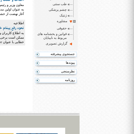
احداث و کلنگ زنی ۱۶۰ مدرسه است
طب سنتی
معاون وزیر و رئی
به عنوان اولین م
چشم پزشکی
آغاز نهضت از خشت تا بهشت از فشافوی
ژنتیک
مشاوره
اطلاعیه
نحوه رفع پیغام خ
حقوقی
به اطلاع کاربران 
قوانین و بخشنامه های
ممکن است برخی کا
مربوط به نابینایان
خطایی با عنوان Privacy error مواجه شوند.
گزارش تصویری
جستجوی پیشرفته
پیوندها
نظرسنجی
روزنامه