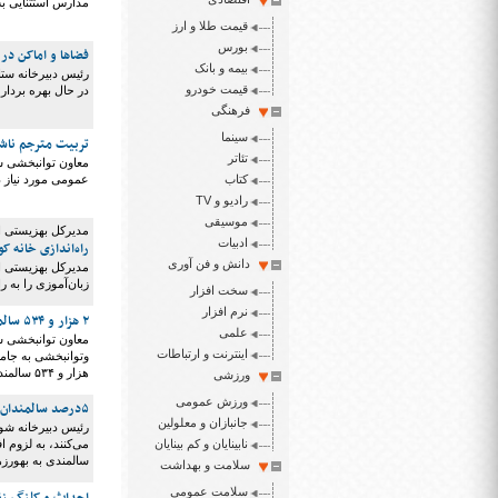
مدارس استثنایی به
قیمت طلا و ارز
بورس
فضاها و اماکن د
بیمه و بانک
رئیس دبیرخانه ست
قیمت خودرو
در حال بهره بردا
فرهنگی
سینما
تربیت مترجم ناشنو
تئاتر
معاون توانبخشی سا
کتاب
عمومی مورد نیاز 
رادیو و TV
موسیقی
مدیرکل بهزیستی ار
ادبیات
راه‌اندازی خانه ک
دانش و فن آوری
مدیرکل بهزیستی اس
زبان‌آموزی را به ر
سخت افزار
نرم افزار
۲ هزار و ۵۳۴ سالمند قزوینی تحت پوشش حمایت های بهزیستی قرار دارند
علمی
معاون توانبخشی س
اینترنت و ارتباطات
هزار و ۵۳۴ سالمند قزوینی نیز تحت پوشش حمایت های بهزیستی قرار دارند
ورزشی
ورزش عمومی
۵درصد سالمندان با بیماری‌هایی سخت درگیرند/۹۳ درصد سالمندان بیمه پایه دارند
جانبازان و معلولین
نابینایان و کم بینایان
می‌کنند، به لزوم 
سالمندی به بهورزه
سلامت و بهداشت
سلامت عمومی