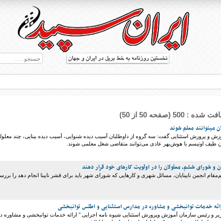
: 500 (صفحه 50 از 50)
ن میتوانند معلم شوند
ش و پرورش استثنایی گفت: سه گروه از داوطلبان آسیب دیده شنوایی، آسیب دیده بینایی، چند معلول
ن طیف اوتیسم با هوش‌بهر عادی می‌توانند متقاضی شغل معلمی شوند.
 و شورای ششم، معلولان را در اولویت کار‌های خود قرار دهند
ط بریل در جهان
‌مقام انجمن نابینایان، مسائل شهری و کار‌هایی که شورای شهر باید برای قشر نابینا انجام دهد را برر
ارائه خدمات توانبخشی و مشاوره در مدارس استثنایی و اطلس توانبخشی
یر و رئیس سازمان آموزش وپرورش استثنایی شیوه نامه اجرایی " ارائه خدمات توانبخشی و مشاوره د