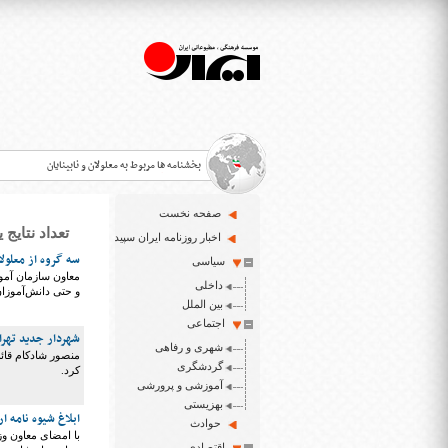
بخشنامه ها مربوط به معلولان و نابینایان
صفحه نخست
تعداد نتایج یافت شده 
>
اخبار روزنامه ایران سپید
سه گروه از معلولا
سیاسی
قانون حمایت از حقوق معلولان
>
معاون سازمان آموز
داخلی
و حتی دانش‌آموزا
اخبار حوزه معلولان و نابینایان
بین الملل
>
اجتماعی
شهردار جدید تهران
شهری و رفاهی
ایران سپید سایت خبری نابینایان و تنها روزنامه به خ
منصور شادکام قائم
>
گردشگری
کرد.
آموزشی و پرورشی
بهزیستی
ابلاغ شیوه نامه 
حوادث
با امضای معاون وز
اقتصادی