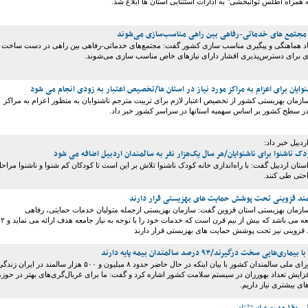
 همراه اطلس توانبخشی" به ادارات استثنایی استان ها ابلاغ شد.
ر مجتمع های خدماتی-رفاهی بین راهی مناسب‌سازی می‌شوند
اد هماهنگی و پیگیری مناسب سازی کشور گفت: مجتمع‌های خدماتی-رفاهی بین راهی در دست ساخت ی
ری برای دسترس‌پذیری اقشار دارای نیازهای خاص مناسب سازی می‌شوند.
ایان برای اعزام به مراکز مورد نیاز در استان ها/تخصیص اعتبار به زودی انجام می شود
زمان بهزیستی کشور از تخصیص اعتبار لازم برای تربیت مترجم ناشنوایان به منظور اعزام به مراکز
در سطح کشور بر اساس سهمیه استانها در سراسر کشور خبر داد.
دبیل خبر داد:
ودک ناشنوا برای ناشنوایان/هر سال یک‌هزار نفر به سالمندان اردبیل اضافه می شود
تان اردبیل گفت: با راه‌اندازی خانه کودک ناشنوا تلاش بر این است تا کودکان کم شنوا و ناشنوا مراح
احتی طی کنند.
ازمان بهزیستی استان قزوین گفت: سازمان بهزیستی ازجمله متولیان خدمات حمایتی، رفاهی
وتوانبخشی به جامعه می باشد که بیش از نیم قرن است که خدمات خود را با توجه به نیاز جامعه هدف ارائه می نماید و ۲
رئیس دبیرخانه شورای ملی سالمندان کشور با بیان اینکه در حال حاضر حدود ۸ میلیون و ۵۰۰ هزار سالمند در ایران زن
افزایش تعداد بهورزان در سیستم سلامت کشور اشاره کرد و گفت: ما برای غربال‌گری‌های بهتر در حوزه
ای بیشتری نیاز داریم.