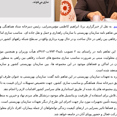
سازی می‌شوند.
ید
به نقل از خبرگزاری برنا، ابراهیم کاظمی مؤمن‌سرایی، رئیس دبیرخانه ستاد هماهنگی 
 تفاهم نامه سازمان بهزیستی با سازمان راهداری و حمل و نقل جاده ای، مناسب سازی اما
رفاهی بین راهی در حال ساخت و در حال بهره برداری واقع در سـطح شبکه راههای کشور در 
ای معلولیت مبنی بر ضرورت مناسب سازی مجتمع های خدمات رفاهی بین راهی به منظور س
ان در اماکن و فضاهای موجود در این مجموعه ها، بین سازمان بهزیستی کشور و سازم
منعقد شده است.
ه به تعهدات سازمان بهزیستی در این تفاهم نامه گفت: سازمان بهزیستی به عنوان طرف اول 
ق دبیرخانه ستاد هماهنگی و مناسب سازی کشور، جهت تخصیص تسهیلات ارزان قیمت به دا
داری مجموعه های یاد شده از طریق استانداری های سراسر کشور اقدامات لازم را انجام دهد.
ین تلاش برای استفاده از ظرفیت و پتانسیل های موجود درتشکل های مردم نهاد و خیرین به من
زمینه تأمین تجهیزات مورد نیاز جهت اجرای این طرح از دیگر تعهدات سازمان بهزیستی است.
 فضاها تاثیر بسزایی در ارتقای کیفیت زندگی توانخواهان از جمله بیماران، افراد دارای معل
ت فعال و حضور پویای آنان در جامعه خواهد شد.