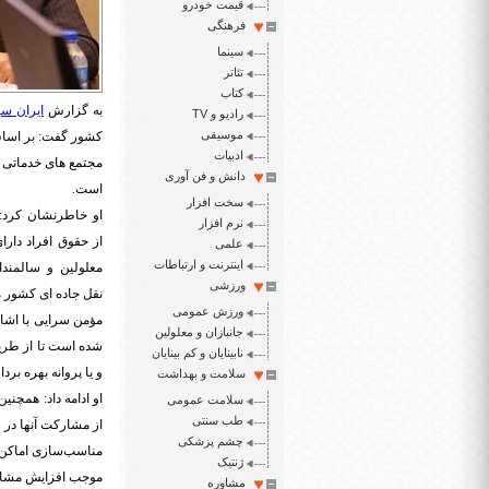
قیمت خودرو
فرهنگی
سینما
تئاتر
کتاب
به گزارش
ایران سپ
رادیو و TV
موسیقی
کشور گفت: بر اساس
ادبیات
مجتمع های خدماتی 
دانش و فن آوری
است.
سخت افزار
نرم افزار
از حقوق افراد دار
علمی
اینترنت و ارتباطات
معلولین و سالمند
ورزشی
نقل جاده ای کشور 
ورزش عمومی
مؤمن سرایی با اشار
جانبازان و معلولین
شده است تا از طری
نابینایان و کم بینایان
و یا پروانه بهره بر
سلامت و بهداشت
او ادامه داد: همچن
سلامت عمومی
طب سنتی
از مشارکت آنها در 
چشم پزشکی
مناسب‌سازی اماکن و
ژنتیک
موجب افزایش مشارک
مشاوره