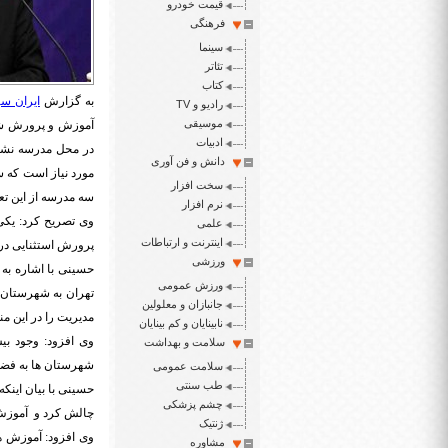
قیمت خودرو
فرهنگی
سینما
تئاتر
کتاب
به گزارش
ایران سپ
رادیو و TV
موسیقی
آموزش و پرورش شه
ادبیات
دانش و فن آوری
مورد نیاز است که 
سخت افزار
سه مدرسه از این ت
نرم افزار
وی تصریح کرد: یکی
علمی
اینترنت و ارتباطات
پرورش استثنایی در
ورزشی
حسینی با اشاره ب
ورزش عمومی
تهران به شهرستان 
جانبازان و معلولین
مدیریت را در این 
نابینایان و کم بینایان
سلامت و بهداشت
شهرستان ها به فض
سلامت عمومی
طب سنتی
حسینی با بیان اینکه
چشم پزشکی
چالش کرد و آموزش و
ژنتیک
وی افزود: آموزش 
مشاوره