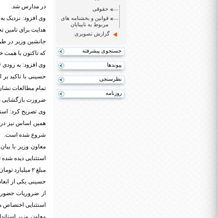
در مدارس شد.
حقوقی
قوانین و بخشنامه های
مربوط به نابینایان
هدایت برای تامین ت
گزارش تصویری
جستجوی پیشرفته
که تاکنون با همت خیرین ۷ هزار تبلت تامین و به دانش آموزا
وی افزود: به زودی ۱۶ میلیارد تومان اعتبار به شهرستان های استان تهران برای خرید تبلت اختصاص خواهد یافت.
پیوندها
حسینی با تاکید بر
نظرسنجی
تمام مطالعات نشان
روزنامه
ضرورت بازگشایی مد
وی تصریح کرد: است
شروع شده است.
مبلغ ۲ میلیارد تومان است.
حسینی یکی از ابعاد
استثنایی اختصاص می