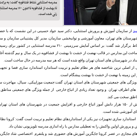
مدرسه استثنایی نشاط فشافویه گفت: به برک
تا بهشت از فشافویه تاکنون
زنی شده است.
ید
از سازمان آموزش و پرورش استثنایی، دکتر سید جواد حسینی در این نشست که با حض
رستان های تهران، معاون آموزشی و توانبخشی سازمان، مدیر کل پشتیبانی سازمان و م
در محل مدرسه نشاط برگزار شد گفت: بر اساس آمایش سرزمینی ۲۱۰ مدرسه استثن
ساخت این مدارس در قالب نهضت از خشت تا بهشت از فشافویه در یک سال و نیم گذشته آغا
عداد در شهرستان های استان تهران واقع شده است که هر سه مدرسه در حال ساخت است.
 از اصلی ترین شاخصه های هر نظام تعلیم و تربیت استاندارد استاندارد سازی فضا و تج
 این زمینه با نهضت از خشت تا بهشت پیشگام است.
ه ویژگی های جمعیتی شهرستان های استان تهران گفت:جمعیت موزاییکی، سیال، مهاجرت 
های اطراف تهران و وجود تعداد زیادی از اتباع خارجی از جمله ویژگی های جمعیتی مناطق
مناطق سخت می کند.
وی افزود: وجود بیش از ۱۵۰ هزار دانش آموز اتباع خارجی و افزایش جمعیت در شهرستان های استان 
ای آموزشی شده است.
 استاندارد سازی تجهیزات نیز یکی از استانداردهای نظام تعلیم و تربیت است گفت: کرونا نظام 
 پرورش اولین واکنش را به تعطیلی مدارس با راه اندازی مدرسه تلویزیونی نشان داد.
های مجازی در عصر کرونا جایگزین آموزش های حضوری شد و پلتفرم اختصاصی شاد جایگز