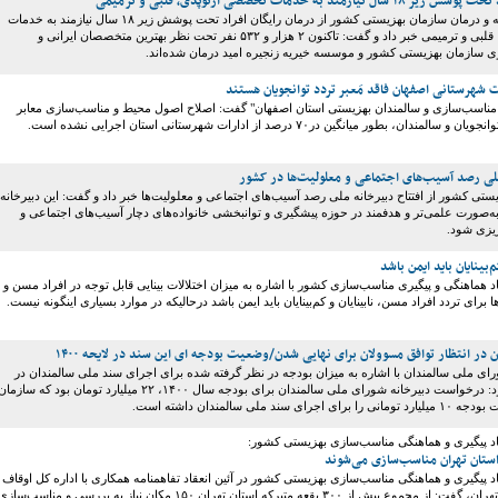
زمند به خدمات تخصصی ارتوپدی، قلبی و ترمیمی
رئیس دبیرخانه بیمه و درمان سازمان بهزیستی کشور از درمان رایگان افراد تحت پوشش زیر ۱۸ سال نیازمند به خدمات
تخصصی ارتوپدی، قلبی و ترمیمی خبر داد و گفت: تاکنون ۲ هزار و ۵۳۲ نفر تحت نظر بهترین متخصصان ایرانی و
اری سازمان بهزیستی کشور و موسسه خیریه زنجیره امید درمان شده‌اند.
مناسب‌سازی و سالمندان بهزیستی استان اصفهان" گفت: اصلاح اصول محیط و مناسب‌سازی معابر
دان، بطور میانگین در۷۰ درصد از ادارات شهرستانی استان اجرایی نشده است.
ملی رصد آسیب‌های اجتماعی و معلولیت‌ها در کشور
تی کشور از افتتاح دبیرخانه ملی رصد آسیب‌های اجتماعی و معلولیت‌ها خبر داد و گفت: این دبیرخانه
ه‌صورت علمی‌تر و هدفمند در حوزه پیشگیری و توانبخشی خانواده‌های دچار آسیب‌های اجتماعی و
ریزی شود.
‌بینایان باید ایمن باشد
د هماهنگی و پیگیری مناسب‌سازی کشور با اشاره به میزان اختلالات بینایی قابل‌ توجه در افراد مسن و
رای تردد افراد مسن، نابینایان و کم‌بینایان باید ایمن باشد درحالیکه در موارد بسیاری اینگونه نیست.
در انتظار توافق مسوولان برای نهایی شدن/وضعیت بودجه ای این سند در لایحه ۱۴۰۰
ای ملی سالمندان با اشاره به میزان بودجه در نظر گرفته شده برای اجرای سند ملی سالمندان در
سال ۱۴۰۰ بیان کرد: درخواست دبیرخانه شورای ملی سالمندان برای بودجه سال ۱۴۰۰، ۲۲ میلیارد تومان بود که سازما
سند ملی سالمندان داشته است.
ی و هماهنگی مناسب‎‌سازی بهزیستی کشور:
رئیس دبیرخانه ستاد پیگیری و هماهنگی مناسب‎‌سازی بهزیستی کشور در آئین انعقاد تفاهمنامه همکاری با اداره کل اوقاف
امور خیریه استان تهران، گفت: از مجموع بیش از ۳۰۰ بقعه متبرکه استان تهران ۱۵۰ مکان نیاز به بررسی و مناسب‌ساز