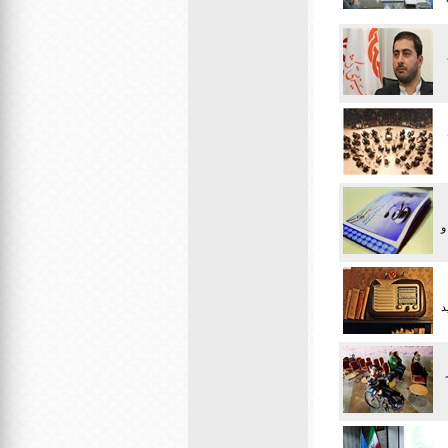
 بیمه و
یید