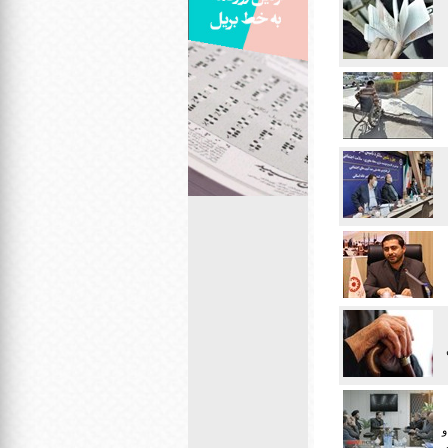
ن
 و
ی