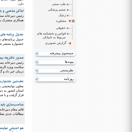
دارد.
طب سنتی
چشم پزشکی
اماکن مذهبی و بق
ژنتیک
همکاری مشترک با ا
مشاوره
حقوقی
قوانین و بخشنامه های
جدول برنامه های
مربوط به نابینایان
جدول برنامه‌های 
گزارش تصویری
جشنواره منتشر ش
جستجوی پیشرفته
صدور دفترچه بیمه
پیوندها
رئیس دبیرخانه بی
نظرسنجی
درمان خبر داد و 
روزنامه
نخستین جشنواره ن
قرار گرفت و با ش
مناسب‌سازی باید 
قائم مقام دبیرخان
مطالبات جدی معلول
هم اندیشی نمایندگ