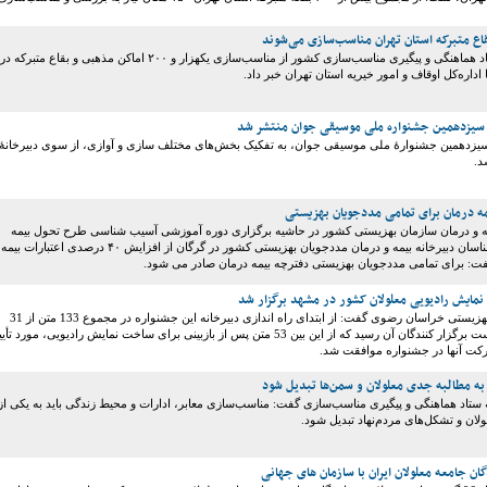
اع متبرکه استان تهران مناسب‌سازی می‌شوند
رئیس دبیرخانه ستاد هماهنگی و پیگیری مناسب‌سازی کشور از مناسب‌سازی یکهزار و ۲۰۰ اماکن مذهبی و بقاع متبرکه در
داره‌کل اوقاف و امور خیریه استان تهران خبر داد.
 سیزدهمین جشنواره ملی موسیقی جوان منتشر شد
سیزدهمین جشنوارۀ ملی موسیقی جوان، به تفکیک بخش‌های مختلف سازی و آوازی، از سوی دبیرخانۀ
د.
 درمان برای تمامی مددجویان بهزیستی
مه و درمان سازمان بهزیستی کشور در حاشیه برگزاری دوره آموزشی آسیب شناسی طرح تحول بیمه
سلامت ویژه کارشناسان دبیرخانه بیمه و درمان مددجویان بهزیستی کشور در گرگان از افزایش ۴۰ درصدی اعتبارات
گفت: برای تمامی مددجویان بهزیستی دفترچه بیمه درمان صادر می شود.
مایش رادیویی معلولان کشور در مشهد برگزار شد
معاون توانبخشی بهزیستی خراسان رضوی گفت: از ابتدای راه اندازی دبیرخانه این جشنواره در مجموع 133 متن از 31
استان کشور به دست برگزار کنندگان آن رسید که از این بین 53 متن پس از بازبینی برای ساخت نمایش رادیویی، مورد تأ
رکت آنها در جشنواره موافقت شد.
به مطالبه جدی معلولان و سمن‌ها تبدیل شود
ه ستاد هماهنگی و پیگیری مناسب‌سازی گفت: مناسب‌سازی معابر، ادارات و محیط زندگی باید به یکی از
ان و تشکل‌های مردم‌نهاد تبدیل شود.
ان جامعه معلولان ایران با سازمان های جهانی