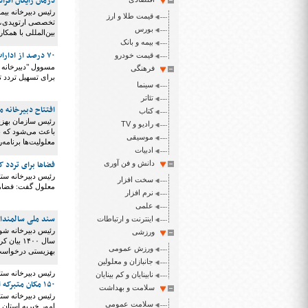
درمان رایگان افراد تحت پوشش زیر ۱۸ سال نیا
قیمت طلا و ارز
بورس
بین‌المللی با همک
بیمه و بانک
۷۰ درصد از ادارات شهرستانی اصفهان فاقد مَعبر تردد توانجویان هستند
قیمت خودرو
مسوول "دبیرخانه 
فرهنگی
برای تسهیل تردد توانجویان و سالمن
سینما
تئاتر
افتتاح دبیرخانه 
کتاب
رئیس سازمان بهزیس
رادیو و TV
باعث می‌شود که ب
موسیقی
معلولیت‌ها برنامه‌
ادبیات
فضاها برای تردد کم
دانش و فن آوری
رئیس دبیرخانه ستا
سخت افزار
معلول گفت: فضاها ب
نرم افزار
علمی
سند ملی سالمندان 
اینترنت و ارتباطات
رئیس دبیرخانه شور
ورزشی
ورزش عمومی
بهزیستی درخواست بودجه ۱۰ میلیارد تومانی را برای اجرای 
جانبازان و معلولین
رئیس دبیرخانه ستاد پیگیر
نابینایان و کم بینایان
۱۵۰ مکان متبرکه استان تهران مناسب‌سازی می‌شوند
سلامت و بهداشت
سلامت عمومی