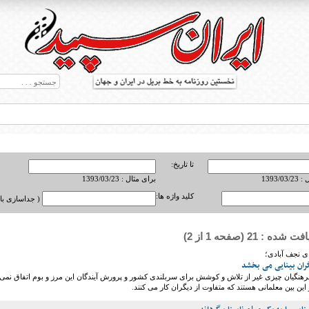
تا تاریخ:
1393/0
برای مثال : 1393/03/23
کلید واژه ها:
( جداسازی با ,
ه : 21 (صفحه 1 از 2)
ط بریل در جهان
نای نجف آبادی؛
گران بینایی می بخشد
رهنگیان چیزی غیر از تلاش و کوشش برای سربلندی کشور و پرورش آیندگان این مرز و بوم اتفاق نمی
این بین معلمانی هستند که متفاوت از دیگران کار می کنند.