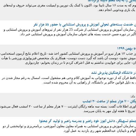
یی را به یک معلم نابینا برگرداند
یک معلم سابق علوم که به مدت ۱۶ سال نابینا بود، اکنون با کمک یک دوربین و ایمپلنت مغزی می‌تواند حروف و لبه‌های
ی یک بازی ویدئویی انجام دهد.
دمت بسته‌های تحولی آموزش و پرورش استثنایی با حضور 25 هزار نفر
معاون وزیر و رئیس سازمان آموزش و پرورش استثنایی از شرکت 25 هزار نفر از نیروهای آموزش و پرورش استثنایی و
اگیر در دوره ضمن خدمت بسته های تحولی سازمان آموزش و پرورش استثنایی خبر داد.
عناوین امروز: مجوز جذب ۱۲ هزار نیرو در آموزش و پرورش استثنایی کشور اخذ شد- تاریخ اعلام نتایج آزمون استخدامی-
راموش نشود- دوست آن باشد که گیرد دست دوست- همکاری یک متخصص فیزیولوژی ورزشی با هیأت
ان- جایی برای خوابیدن نداشتم به قتل اعتراف کردم تا در زندان بخوابم- چاردیواری
در دانشگاه فرهنگیان پذیرش نشد
فظ قرآن که از دوره نوجوانی به آموزش کلام وحی هم مشغول است، امسال به رغم مجاز شدن در
 به دلیل قوانین حاکم بر دانشگاه، از راهیابی به آن محروم شده است.
داد:
عت ۲۰ امشب
وزیر ارتباطات و فناوری اطلاعات گفت: بسته سه ماهه رایگان اینترنت ۷۰۰ هزار معلم از ساعت ۲۰ امشب فعال می‌شود
تدریج تا هفته اول مهر به پایان می‌رسد.
معلم تسهیلگر، دانش آموز خود راهبر و مدرسه راهبر و تولید گر محتوا
 سازمان آموزش و پرورش استثنایی به همراه معاون معاون آموزشی، برنامه‌ریزی و توانبخشی از دو
هام و نابینایان عبدالعظیم شهر ری بازدید به عمل آورد.