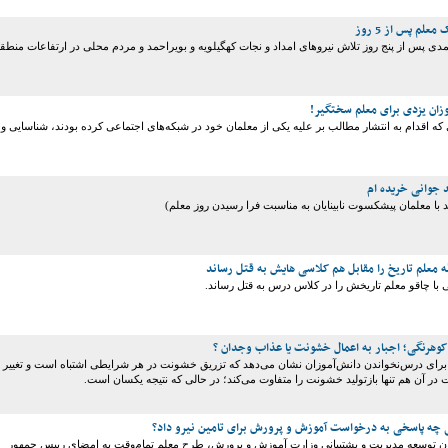
لم پس از 5 روز
ی پس از پنج روز تلاش نیروهای امداد و نجات کهگیلویه و بویراحمد و مردم محلی در ارتفاعات منطق
وزان یزدی برای معلم سختگیر!
که اقدام به انتشار مطالب بر علیه یکی از معلمان خود در شبکه‌های اجتماعی کرده بودند، شناسایی و
د جوانی خریده ام
د با معلمان پیشکسوت نابینایان به مناسبت فرا رسیدن روز معلم)
با چاقو معلم تاریخش را در کلاس درس به قتل رساند.
وهرنگی؛ اجبار به اعمال خشونت یا عذاب وجدان ؟
م برای درس‌نخواندن دانش‌آموزان نشان می‌دهد که تزریق خشونت در هر شرایطی اشتباه است و تغییر
یت در آن هم تنها بازتولید خشونت را متفاوت می‌کند؛ در حالی که نتیجه یکسان است.
 چه پاسخی به درخواست آموزش و پرورش برای تامین نیرو داد؟
اون توسعه مدیریت و پشتیبانی وزارت آموزش و پرورش، طرح معلم تمام‌وقت به امضای رییس جمهور