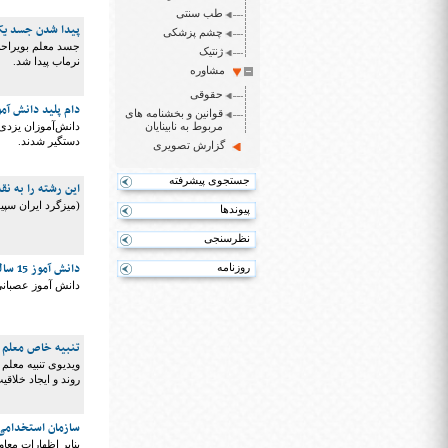
طب سنتی
پیدا شدن جسد یک مع
چشم پزشکی
جسد معلم بویراحمد
ژنتیک
نرماب پیدا شد.
مشاوره
حقوقی
دام پلید دانش آم
قوانین و بخشنامه های
مربوط به نابینایان
دانش‌آموزان یزدی 
دستگیر شدند.
گزارش تصویری
جستجوی پیشرفته
این رشته را به نق
(میزگرد ایران سپی
پیوندها
نظرسنجی
دانش آموز 15 ساله معلم تاریخ را مقابل هم کلاسی هایش به قتل رساند
روزنامه
دانش آموز عصبانی 
تنبیه خاص معلم ک
ویدیوی تنبیه معل
روند و ایجاد خلاق
سازمان استخدامی
بنابر اظهارات مع