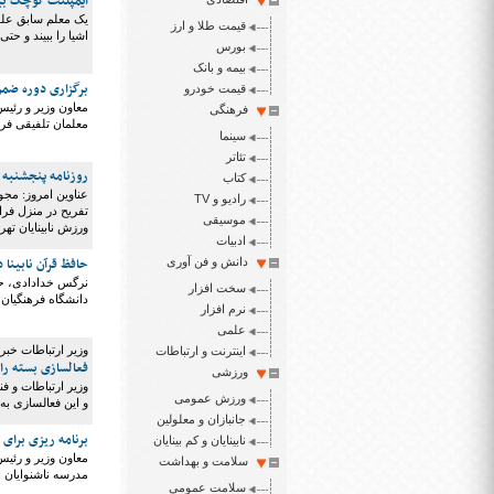
ایمپلنت کوچک بینا
قیمت طلا و ارز
اشیا را ببیند و حت
بورس
بیمه و بانک
برگزاری دوره ضمن خ
قیمت خودرو
فرهنگی
معلمان تلفیقی فر
سینما
تئاتر
روزنامه پنجشنبه 9 بهمن ۱۳۹۹
کتاب
رادیو و TV
تفریح در منزل ف
موسیقی
ورزش نابینایان تهر
ادبیات
حافظ قرآن نابینا 
دانش و فن آوری
نرگس خدادادی، حا
سخت افزار
دانشگاه فرهنگیان،
نرم افزار
علمی
وزیر ارتباطات خبر 
اینترنت و ارتباطات
فعالسازی بسته رایگان ۷۰۰ هزار معلم از سا
ورزشی
ورزش عمومی
و این فعالسازی به 
جانبازان و معلولین
برنامه ریزی برای 
نابینایان و کم بینایان
معاون وزیر و رئیس
سلامت و بهداشت
مدرسه ناشنوایان ال
سلامت عمومی