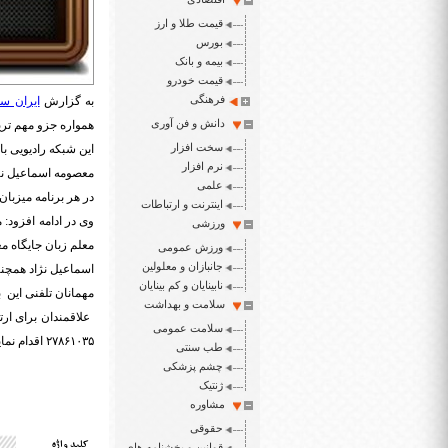
قیمت طلا و ارز
بورس
بیمه و بانک
قیمت خودرو
فرهنگی
به گزارش
ایران سپ
دانش و فن آوری
همواره جزو مهم تری
سخت افزار
این شبکه رادیویی با
نرم افزار
علمی
در هر برنامه میزبا
اینترنت و ارتباطات
وی در ادامه افزود:
ورزشی
معلم زبان جایگاه مع
ورزش عمومی
جانبازان و معلولین
اسماعیل نژاد همچن
نابینایان و کم بینایان
مهمانان تلفنی این ب
سلامت و بهداشت
سلامت عمومی
۲۷۸۶۱۰۳۵ اقدام نمایند.
طب سنتی
چشم پزشکی
ژنتیک
مشاوره
حقوقی
کلید واژه
قوانین و بخشنامه های