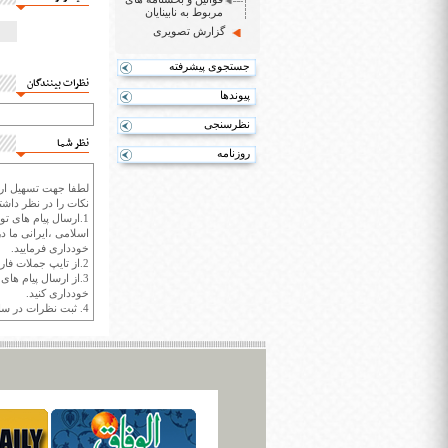
مربوط به نابینایان
گزارش تصویری
جستجوی پیشرفته
نظرات بینندگان
پیوندها
نظرسنجی
نظر شما
روزنامه
لطفا جهت تسهیل ارتب
نکات را در نظر داشته
1.ارسال پیام های تو
اسلامی ،ایرانی ما در
خودداری فرمایید.
2.از تایپ جملات فارسی با حروف انگلیسی خودداری کنید.
3.از ارسال پیام ها
خودداری کنید.
4. ثبت نظرات در سايت ايران سپيد براي هر نظر حداکثر 400 واژه است.