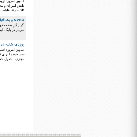
عناوین امروز: لز
دانش آموزان و معل
کاکا - ارتقا قابلیت Picture Smart در JAWS 2021 - جدول کلاسیک
NVDA و یک قابلیت کاربردی در نسخه آخر
متن‌باز در پایگاه اینترنتی ت
روزنامه شنبه 24 آبان ۱۳۹۹
عناوین امروز: اهم
مجازی - جدول حذ