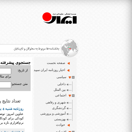
بخشنامه ها مربوط به معلولان و نابینایان
جستجوی پیشرفته
صفحه نخست
>
اخبار روزنامه ایران سپید
از تاریخ:
برای مثال : 3/23
سیاسی
قانون حمایت از حقوق معلولان
>
متن جستجو:
داخلی
اخبار حوزه معلولان و نابینایان
بین الملل
>
اجتماعی
تعداد نتایج یافت شده
شهری و رفاهی
ایران سپید سایت خبری نابینایان و تنها روزنامه به خ
>
گردشگری
روزنامه شنبه 4 بهمن ۱۳۹۹
آموزشی و پرورشی
عناوین امروز: توض
کودکی برای کودکان 
بهزیستی
نرم‌افزاری تازه برا
حوادث
اقتصادی