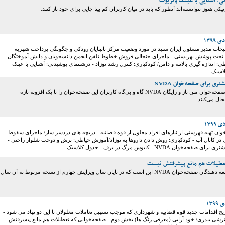
: آشنایی با عینک پاتریوت
یکی هنوز نتوانسته‌اند آنطور که باید در میان کاربران کم بینا جایی برای خود باز کنند.
یحات مدیر مسئول ایران سپید در مورد وضعیت مرکز نابینایان رودکی و چگونگی پرداخت شهریه
 تحت پوشش بهزیستی - ماجرای جنجالی فروش خطوط تلفن انجمن دانشجویان و دانش آموختگان
اطی: اندازه گیری بالاتنه و دامن/ کودکیاری: کنترل رشد نوزاد - درشتنمای پوشیدنی: آشنایی با عینک
لاسیک
ری برای صفحه‌خوان NVDA
توسعه دهنده‌های صفحه‌خوان متن باز و رایگان NVDA گاه و بی‌گاه کاربران این صفحه‌خوان را با یک افزونه تازه
ال می‌کنند
خوان تهیه فهرستی از نیازهای افراد معلول از قوه قضائیه - دریچه های دردسر ساز/ ماجرای سقوط
ی در کانال آب - کودکیاری: روش دادن داروها به نوزاد/آموزش خیاطی: برش و دوخت شلوار راحتی -
خوان NVDA - کابوس مرگ در برف - جدول کلاسیک
عطیلات هم مانع پیشرفتش نیست
رسم هر ساله توسعه دهندگان صفحه‌خوان NVDA این است که در پایان سال ویرایش چهارم از نسخه مربوط به آن سال
یح اقدامات جدید قوه قضاییه و شهرداری که موجب تسهیل تعاملات معلولان با این دو نهاد می شود -
ترشی بندری/ خود آرایی (معرفی رنگ ها) بخش دوم - صفحه‌خوانی که تعطیلات هم مانع پیشرفتش