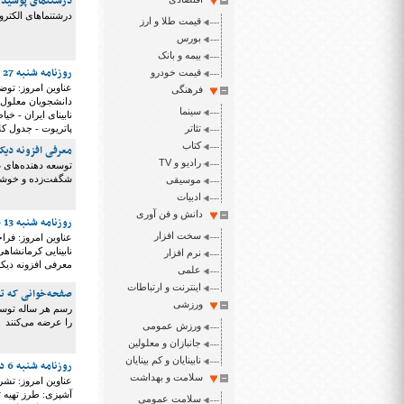
درشتنمای پوشیدنی
درشتنما‌های الکترون
قیمت طلا و ارز
بورس
بیمه و بانک
روزنامه شنبه 27 دی ۱۳۹۹
قیمت خودرو
عناوین امروز: توض
فرهنگی
دانشجویان معلول
سینما
نابینای ایران - خی
تئاتر
پاتریوت - جدول ک
کتاب
معرفی افزونه دیکشن
رادیو و TV
شگفت‌زده و خوشح
موسیقی
ادبیات
دانش و فن آوری
روزنامه شنبه 13 دی ۱۳۹۹
سخت افزار
عناوین امروز: فرا
نابینایی کرمانشاه
نرم افزار
معرفی افزونه دیکشنری برای صفحه‌
علمی
اینترنت و ارتباطات
صفحه‌خوانی که ت
ورزشی
را عرضه می‌کنند
ورزش عمومی
جانبازان و معلولین
نابینایان و کم بینایان
روزنامه شنبه 6 دی ۱۳۹۹
سلامت و بهداشت
عناوین امروز: تشر
آشپزی: طرز تهیه 
سلامت عمومی