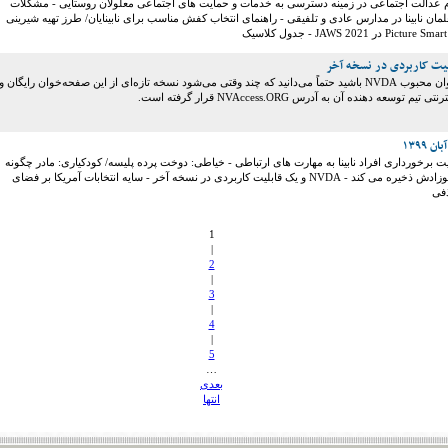
وم عدالت اجتماعی در زمینه دسترسی به خدمات و حمایت های اجتماعی معلولان روستایی - مشکلات
مان نابینا در مدارس عادی و تلفیقی - راهنمای انتخاب کفش مناسب برای نابینایان/ طرز تهیه شیرینی
اگر پیگیرِ صفحه‌خوان محبوب NVDA باشید حتماً می‌دانید که چند وقتی می‌شود نسخه تازه‌ای از این صفحه‌خوان رایگان و
یم توسعه دهنده آن به آدرس NVAccess.ORG قرار گرفته است.
یت برخورداری افراد نابینا به مهارت های ارتباطی - خیاطی: دوخت پرده پلیسه/ کودکیاری: مادر چگونه
شیر خود را برای نوزادش ذخیره می کند - NVDA و یک قابلیت کاربردی در نسخه آخر - سایه انتخابات آمریکا بر فضای
فی
1
|
2
|
3
|
4
|
5
…
بعدی
انتها