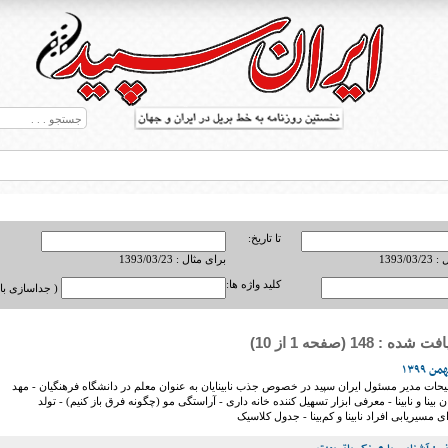
تا تاریخ:
1393/0
برای مثال : 1393/03/23
کلید واژه ها:
( جداسازی با ,
 : 148 (صفحه 1 از 10)
ط بریل در جهان
یحات مدیر مسئول ایران سپید در خصوص جذب نابینایان به عنوان معلم در دانشگاه فرهنگیان - مهد
بینا و نابینا - معرفی ابزار تسهیل کننده خانه داری - آراستگی مو (چگونه فرق باز کنیم) - تولد
ی مسیریابی افراد نابینا و کم‌بینا - جدول کلاسیک