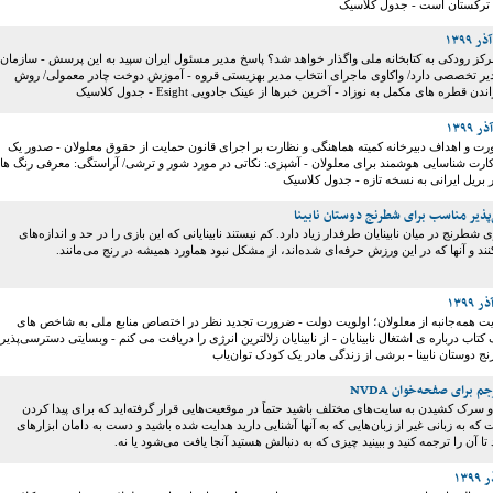
ه ترکستان است - جدول کلاسیک
 مرکز رودکی به کتابخانه ملی واگذار خواهد شد؟ پاسخ مدیر مسئول ایران سپید به این پرسش - سازمان
یر تخصصی دارد/ واکاوی ماجرای انتخاب مدیر بهزیستی قروه - آموزش دوخت چادر معمولی/ روش
قطره های مکمل به نوزاد - آخرین خبر‌ها از عینک جادویی Esight - جدول کلاسیک
رت و اهداف دبیرخانه کمیته هماهنگی و نظارت بر اجرای قانون حمایت از حقوق معلولان - صدور یک
و 50 هزار کارت شناسایی هوشمند برای معلولان - آشپزی: نکاتی در مورد شور و ترشی/ آراستگی: معرفی رنگ ها 
ر بریل ایرانی به نسخه تازه - جدول کلاسیک
ذیر مناسب برای شطرنج دوستان نابینا
شطرنج در میان نابینایان طرفدار زیاد دارد. کم نیستند نابینایانی که این بازی را در حد و اندازه‌های
ند و آنها که در این ورزش حرفه‌ای شده‌اند، از مشکل نبود هماورد همیشه در رنج می‌مانند.
یت همه‌جانبه از معلولان؛ اولویت دولت - ضرورت تجدید نظر در اختصاص منابع ملی به شاخص های
 کتاب درباره ی اشتغال نابینایان - از نابینایان زلالترین انرژی را دریافت می کنم - وبسایتی دسترسی‌پذیر
دوستان نابینا - برشی از زندگی مادر یک کودک توان‌یاب
 برای صفحه‌خوان NVDA
 سرک کشیدن به سایت‌های مختلف باشید حتماً در موقعیت‌هایی قرار گرفته‌اید که برای پیدا کردن
ه به زبانی غیر از زبان‌هایی که به آنها آشنایی دارید هدایت شده باشید و دست به دامان ابزار‌های
 آن را ترجمه کنید و ببینید چیزی که به دنبالش هستید آنجا یافت می‌شود یا نه.