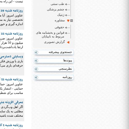
نیست - این راه ب
طب سنتی
چشم پزشکی
روزنامه شنبه 29 آذر ۱۳۹۹
ژنتیک
عناوین امروز: آیا
تخصصی نیاز به مد
مشاوره
اندازه گیری و خوراندن 
حقوقی
قوانین و بخشنامه های
روزنامه شنبه 22 آذر ۱۳۹۹
مربوط به نابینایان
عناوین امروز: ضرو
گزارش تصویری
میلیون 
ارتقا یادداشت‌بردا
جستجوی پیشرفته
وبسایتی دسترسی‌پ
پیوندها
بازی یا ورزش فکری 
حرفه‌ای بازی می‌کن
نظرسنجی
روزنامه
روزنامه شنبه 15 آذر ۱۳۹۹
عناوین امروز: حما
حمایتی - انتشار یک
مناسب برای شطرنج 
معرفی افزونه مترجم
اگر اهل وب‌گردی و
مطلبی به یک سایت ک
مختلف شده باشید تا
روزنامه شنبه 1 آذر ۱۳۹۹