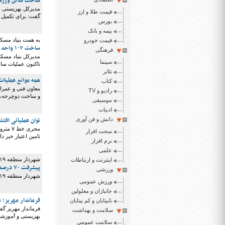
ساخت سالن ورزشی معلولان 
قیمت طلا و ارز
گفت: برای تکمیل ا
بورس
بیمه و بانک
به همت بنیاد مسک
قیمت خودرو
ساخت ۱۰۷ واحد مسکونی برای معلولان در آذربایجان‌غربی به اتمام رسید
فرهنگی
سینما
تاکنون عملیات ساخت ۱۰۷ واحد مسکونی برای این افراد به اتم
تئاتر
همه موانع عملیات بهسازی ۵۰۰ کیلومتر پیاده‌ر
کتاب
رادیو و TV
و ساخت دوچرخه، ح
موسیقی
ادبیات
توان عملیاتی افتتاح ۳ ایستگاه و ۵ ورودی جدید خط ۷ مترو تهران 
دانش و فن آوری
سخت افزار
تامین اعتبار خبر داد
نرم افزار
علمی
شهردار منطقه ۱۹ خبر داد؛
اینترنت و ارتباطات
پیشرفت ۷۰ درصدی عملیات پیاده روسازی در جنوب پایتخت
ورزشی
شهردار منطقه ۱۹ از پیشرفت ۷۰ درصدی عملیات پیاده روسازی و احداث مسیر دوچرخه در این منطقه خبر داد.
ورزش عمومی
جانبازان و معلولین
فرماندار مهریز: عملیات اجرا
نابینایان و کم بینایان
سلامت و بهداشت
بهزیستی و آموزش
سلامت عمومی