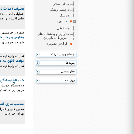
طب سنتی
عملیات احداث ۶۵ واحد مسکن مددجویان بهزیستی چهارمحال و بختیاری آغاز شد
چشم پزشکی
ژنتیک
خاتم الانبیاء روز د
مشاوره
حقوقی
شهردار خرمشهر:
قوانین و بخشنامه های
مدارس و معابر خرمشهر در ۱۱۰ م
مربوط به نابینایان
شهردار خرمشهر از
گزارش تصویری
جستجوی پیشرفته
نماینده ولی‌فقیه د
نهادها قانون سه 
پیوندها
نماینده ولی‌فقیه 
نظرسنجی
شب تلخ امدادگری 
روزنامه
دو دستگاه خودرو س
در پی این حادثه 
مناسب سازی فضاه
تهران خبر داد.