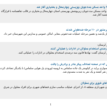
عملیات احداث ۶۵ واحد مسکن مددجویان زیرپوشش بهزیستی استان چهارمحال و بختیاری در قالب تفاهمنامه با قرارگاه
وشنبه آغاز شد.
رحله ضدعفونی شدند
 یک‌صد و دهمین مرحله عملیات ضدعفونی معابر، اماکن عمومی و مدارس این شهرستان خبر داد.
ر لرستان:
درصدی استخدام معلولان در ادارات را عملیاتی کنند
در لرستان گفت: نهادها قانون سه درصدی استخدام معلولان در ادارات را عملیاتی کنند.
که در صحنه تصادف، پیکر مادر و برادرش را یافت
واری پراید در کیلومتر یک جاده سلماس به ارومیه (ورودی پل هوایی سلماس) با یکدیگر تصادف کردند
دو نفر کشته و یک نفر به شدت مصدوم شد.
ای شهری برای معلولان
معاون فنی و عمران شهرداری منطقه ۸، از اجرای عملیات مناسب سازی فضاهای شهری برای افراد معلول در شرق
1