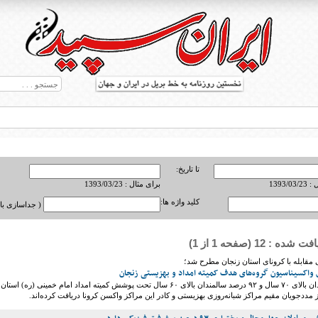
تا تاریخ:
1393/0
برای مثال : 1393/03/23
کلید واژه ها:
( جداسازی با ,
ه : 12 (صفحه 1 از 1)
ط بریل در جهان
ی مقابله با کرونای استان زنجان مطرح شد؛
۹۲.۵ درصد سالمندان بالای ۷۰ سال و ۹۲ درصد سالمندان بالای ۶۰ سال تحت پوشش کمیته امداد امام خمینی (ره) استان