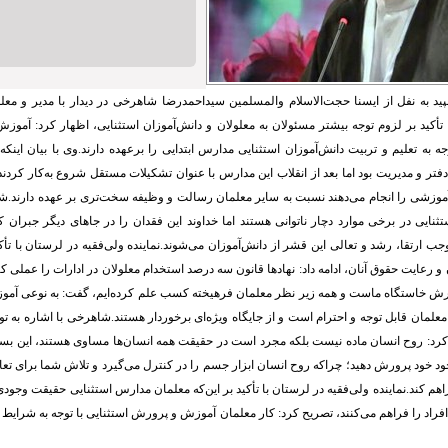
ید به نفل از ایسنا حجت‌الاسلام والمسلمین سیداحمدرضا شاهرخی در دیدار با مدیر و م
 تأکید بر لزوم توجه بیشتر مسئولان به معلولان و دانش‌آموزان استثنایی، اظهار کرد: آموز
 به تعلیم و تربیت دانش‌آموزان استثنایی مدارس ابتدایی را برعهده دارند.وی با بیان اینک
فتر و مدیریت بود اما بعد از انقلاب این مدارس با عنوان تشکیلات مستقل شروع به‌کار کردند، 
موزشی را انجام می‌دهند نسبت به سایر معلمان رسالت و وظیفه سخت‌تری بر عهده دارند.شاه
تثنایی در برخی موارد دچار ناتوانی هستند اما خداوند این فقدان را در جاهای دیگر جبران 
جب ارتقا، رشد و تعالی این قشر از دانش‌آموزان می‌شوند.نماینده ولی‌فقیه در لرستان با تأک
و رعایت حقوق آنان، ادامه داد: نهادها قانون سه درصد استخدام معلولان در ادارات را عملی کنن
ش خاستگاه ماست و همه زیر نظر معلمان فرهیخته کسب علم کرده‌ایم، گفت: به نوعی آمو
لمان قابل توجه و احترام است و از جایگاه ویژه‌ای برخوردار هستند.شاهرخی با اشاره به توان
 کرد: روح انسان ماده نیست بلکه مجرد است در حقیقت همه انسان‌ها مساوی هستند، این بس
ود خود پرورش دهید؛ چراکه روح انسان ابزار جسم را در کنترل می‌گیرد و تلاش شما برای تعال
م کند.نماینده ولی‌فقیه در لرستان با تأکید بر این‌که معلمان مدارس استثنایی حقیقت وجودی
افراد را فراهم می‌کنند، تصریح کرد: کار معلمان آموزش و پرورش استثنایی با توجه به شرای