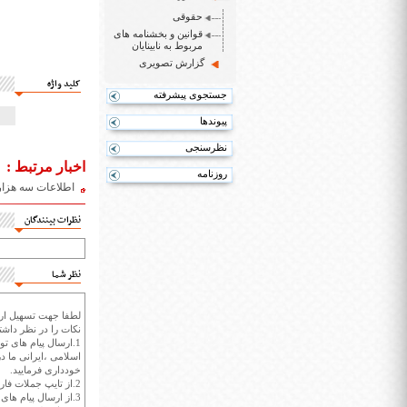
حقوقی
قوانین و بخشنامه های
مربوط به نابینایان
گزارش تصویری
کلید واژه
جستجوی پیشرفته
پیوندها
نظرسنجی
اخبار مرتبط :
روزنامه
اطلاعات سه هزار 
نظرات بینندگان
نظر شما
لطفا جهت تسهیل ارتب
نکات را در نظر داشته
1.ارسال پیام های تو
اسلامی ،ایرانی ما در
خودداری فرمایید.
2.از تایپ جملات فارسی با حروف انگلیسی خودداری کنید.
3.از ارسال پیام ها