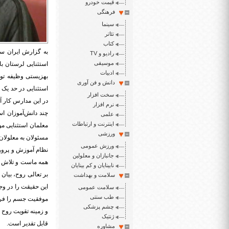
قیمت خودرو
فرهنگی
سینما
تئاتر
کتاب
به گزارش ایران سپ
رادیو و TV
موسیقی
استثنایی لرستان با
ادبیات
بهزیستی وظیفه توجه
دانش و فن آوری
استثنایی در حد یک د
سخت افزار
در این مدارس کار آ
نرم افزار
چند دانش‌آموزان اس
علمی
اینترنت و ارتباطات
معلمان استثنایی مو
ورزشی
مسئولان به معلولان 
ورزش عمومی
نظام آموزش و پرور
جانبازان و معلولین
همه ماست و تلاش مع
نابینایان و کم بینایان
بر تعالی روح، بیان
سلامت و بهداشت
این حقیقت را در وج
سلامت عمومی
طب سنتی
موفقیت جسم را فراه
چشم پزشکی
و زمینه تقویت روح 
ژنتیک
قابل تقدیر است.
مشاوره