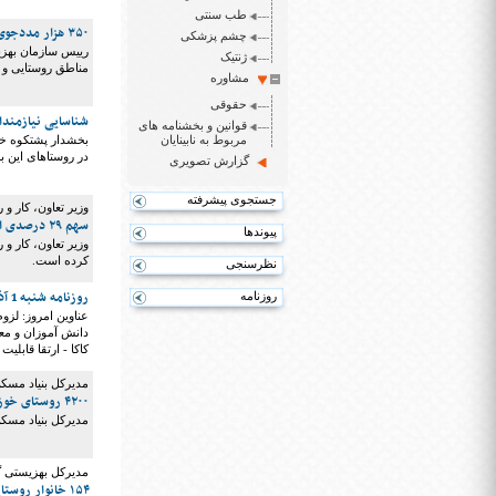
طب سنتی
۳۵۰ هزار مددجوی روستایی و عشایری در کشور بیمه اجتماعی شده اند
چشم پزشکی
ژنتیک
مناطق روستایی و 
مشاوره
حقوقی
شناسایی نیازمندا
قوانین و بخشنامه های
مربوط به نابینایان
بخشدار پشتکوه خاش
در روستاهای این 
گزارش تصویری
جستجوی پیشرفته
وزیر تعاون، کار و 
سهم ۲۹ درصدی اشتغال روستایی از سبد اشتغال کشور
پیوندها
کرده است.
نظرسنجی
روزنامه شنبه 1 آذر ۱۳۹۹
روزنامه
عناوین امروز: لز
دانش آموزان و معل
کاکا - ارتقا قابلیت Picture Smart در JAWS 2021 - جدول کلاسیک
مدیرکل بنیاد مسک
۴۲۰۰ روستای خوزستان مسکونی هستند/ خوزستان کمبود تجهیزات دارد
مدیرکل بنیاد مسکن خوزستان گفت: این است
مدیرکل بهزیستی گ
۱۵۴ خانوار روستایی دارای دو عضو معلول در گلستان خانه دار شدند