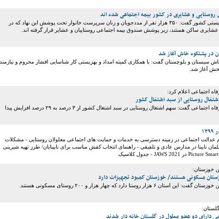
رییس سازمان بهزیستی کشور گفت: ۳۵۰ هزار نفر از مددجویان و زنان سرپرست خانوار تحت پوشش این نهاد که در
عشایری ساکن هستند، زیر پوشش صندوق بیمه اجتماعی روستاییان و عشایر قرار گرفته اند.
ن در پشتکوه خاش آغاز شد
 سیستان و بلوچستان گفت: با همکاری کمیته امداد و بهزیستی کار شناسایی اقشار محروم و نیازمند
بخش آغاز شد.
رفاه اجتماعی اعلام کرد:
وزیر تعاون، کار و رفاه اجتماعی گفت: سهم اشتغال روستایی در سبد اشتغال کشور از ۳ درصد به ۲۹ درصد افزایش پیدا
وم عدالت اجتماعی در زمینه دسترسی به خدمات و حمایت های اجتماعی معلولان روستایی - مشکلات
مان نابینا در مدارس عادی و تلفیقی - راهنمای انتخاب کفش مناسب برای نابینایان/ طرز تهیه شیرینی
ن خوزستان:
ان ۶ هزار روستا دارد که چهار هزار و ۲۰۰ روستای مسکونی هستند.
لستان: