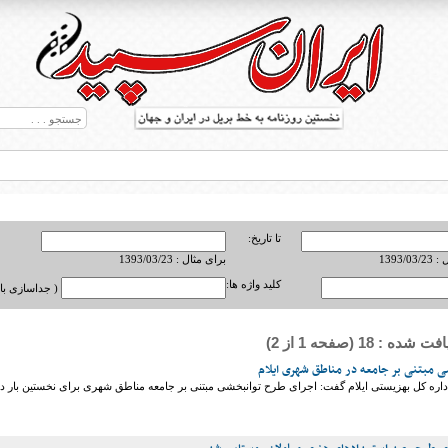
تا تاریخ:
1393/0
برای مثال : 1393/03/23
کلید واژه ها:
( جداسازی با ,
ه : 18 (صفحه 1 از 2)
ط بریل در جهان
ی مبتنی بر جامعه در مناطق شهری ایلام
داره کل بهزیستی ایلام گفت: اجرای طرح توانبخشی مبتنی بر جامعه مناطق شهری برای نخستین بار در