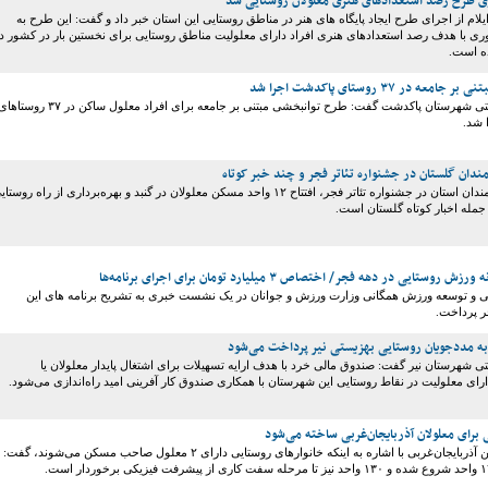
ری طرح رصد استعدادهای هنری معلولان روستایی شد
لام از اجرای طرح ایجاد پایگاه های هنر در مناطق روستایی این استان خبر داد و گفت: این طرح به
ری با هدف رصد استعدادهای هنری افراد دارای معلولیت مناطق روستایی برای نخستین بار در کشور د
ده است.
 در ۳۷ روستای پاکدشت اجرا شد
رئیس اداره بهزیستی شهرستان پاکدشت گفت: طرح توانبخشی مبتنی بر جامعه برای افراد معلول ساکن در ۳۷ روست
 شد.
ندان گلستان در جشنواره تئاتر فجر و چند خبر کوتاه
اجرای نمایش هنرمندان استان در جشنواره تئاتر فجر، افتتاح ۱۲ واحد مسکن معلولان در گنبد و بهره‌برداری از راه روست
 جمله اخبار کوتاه گلستان است.
ی و توسعه ورزش همگانی وزارت ورزش و جوانان در یک نشست خبری به تشریح برنامه های این
ر پرداخت.
ه مددجویان روستایی بهزیستی نیر پرداخت می‌شود
ی شهرستان نیر گفت: صندوق مالی خرد با هدف ارایه تسهیلات برای اشتغال پایدار معلولان یا
رای معلولیت در نقاط روستایی این شهرستان با همکاری صندوق کار آفرینی امید راه‌اندازی می‌شود.
مدیرکل بنیاد مسکن آذربایجان‌غربی با اشاره به اینکه خانوارهای روستایی دارای ۲ معلول صاحب مسکن می‌شوند، گفت: