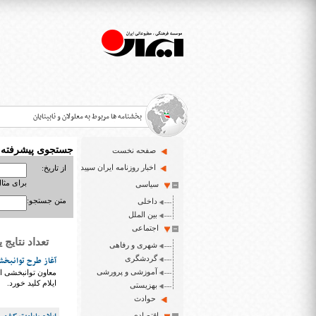
بخشنامه ها مربوط به معلولان و نابینایان
جستجوی پیشرفته
صفحه نخست
>
اخبار روزنامه ایران سپید
از تاریخ:
برای مثال : 3/23
سیاسی
قانون حمایت از حقوق معلولان
>
متن جستجو:
داخلی
اخبار حوزه معلولان و نابینایان
بین الملل
>
اجتماعی
تعداد نتایج یافت شد
شهری و رفاهی
ایران سپید سایت خبری نابینایان و تنها روزنامه به خ
>
گردشگری
آغاز طرح توانبخش
آموزشی و پرورشی
معاون توانبخشی ا
ایلام کلید خورد.
بهزیستی
حوادث
اقتصادی