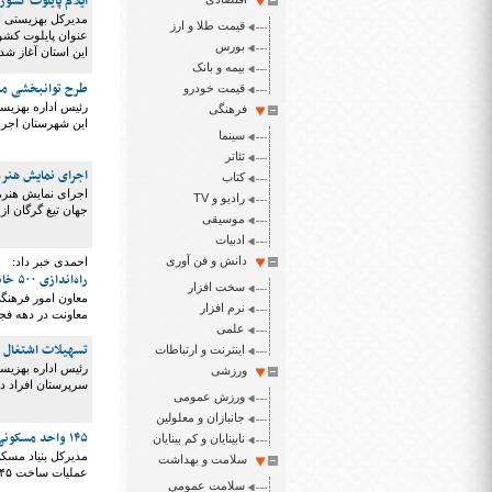
ایلام پایلوت کشو
مدیرکل بهزیستی ای
قیمت طلا و ارز
عنوان پایلوت کشو
بورس
این استان آغاز ش
بیمه و بانک
طرح توانبخشی مبتنی بر جامعه
قیمت خودرو
فرهنگی
این شهرستان اجرا
سینما
تئاتر
اجرای نمایش هنرم
کتاب
رادیو و TV
جهان تیغ گرگان از
موسیقی
ادبیات
دانش و فن آوری
احمدی خبر داد:
راه‌اندازی ۵۰۰ خانه ورزش روستایی در دهه فجر/ اختصاص ۳ میلیارد تومان برای اجرای برنامه‌ها
سخت افزار
معاون امور فرهنگ
نرم افزار
معاونت در دهه فج
علمی
تسهیلات اشتغال ب
اینترنت و ارتباطات
رئیس اداره بهزیست
ورزشی
سرپرستان افراد دا
ورزش عمومی
جانبازان و معلولین
١۴۵ واحد مسکونی برای معلولان آذربایجان‌غربی ساخته می‌شود
نابینایان و کم بینایان
سلامت و بهداشت
عملیات ساخت ۱۴۵ واحد شروع شده و ۱۳۰ واحد نیز تا مرحله سفت کاری از پیشرفت فیزیکی برخوردار است.
سلامت عمومی