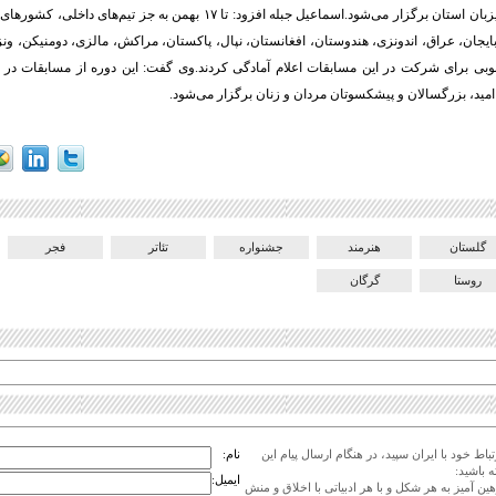
صورت مجازی به میزبان استان برگزار می‌شود.اسماعیل جبله افزود: تا ۱۷ بهمن به ج
ایجان، عراق، اندونزی، هندوستان، افغانستان، نپال، پاکستان، مراکش، مالزی، دومنیکن، ونزوئل
وبی برای شرکت در این مسابقات اعلام آمادگی کردند.وی گفت: این دوره از مسابقات در ر
امید، بزرگسالان و پیشکسوتان مردان و زنان برگزار می‌شود.
گلستان
هنرمند
جشنواره
تئاتر
فجر
روستا
گرگان
اط خود با ایران سپید، در هنگام ارسال پیام این
نام:
 باشید:
ایمیل:
هین آمیز به هر شکل و با هر ادبیاتی با اخلاق و منش