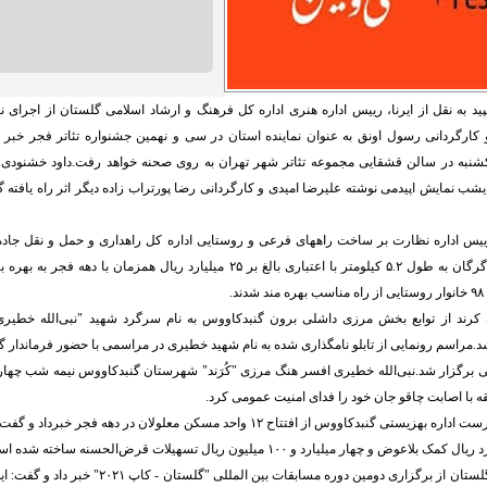
ید به نقل از ایرنا، رییس اداره هنری اداره کل فرهنگ و ارشاد اسلامی گلستان از اجرای
کارگردانی رسول اونق به عنوان نماینده استان در سی و نهمین جشنواره تئاتر فجر خبر د
مروز یکشنبه در سالن قشقایی مجموعه تئاتر شهر تهران به روی صحنه خواهد رفت.داود خشنود
 دیشب نمایش اپیدمی نوشته علیرضا امیدی و کارگردانی رضا پورتراب زاده دیگر اثر راه یافته 
 رییس اداره نظارت بر ساخت راههای فرعی و روستایی اداره کل راهداری و حمل و نقل جاد
روستایی جهان تیغ گرگان به طول ۵.۲ کیلومتر با اعتباری بالغ بر ۲۵ میلیارد ریال همزما
د.
 کرند از توابع بخش مرزی داشلی برون گنبدکاووس به نام سرگرد شهید "نبی‌الله خطیری
.مراسم رونمایی از تابلو نامگذاری شده به نام شهید خطیری در مراسمی با حضور فرماندار 
برگزار شد.نبی‌الله خطیری افسر هنگ مرزی "کُرَند" شهرستان گنبدکاووس نیمه شب چهارم 
ه با اصابت چاقو جان خود را فدای امنیت عمومی کرد.
مسلم نوروزی سرپرست اداره بهزیستی گنبدکاووس از افتتاح ۱۲ واحد مسکن معلولان در ده
ض و چهار میلیارد و ۱۰۰ میلیون ریال تسهیلات قرض‌الحسنه ساخته شده است.