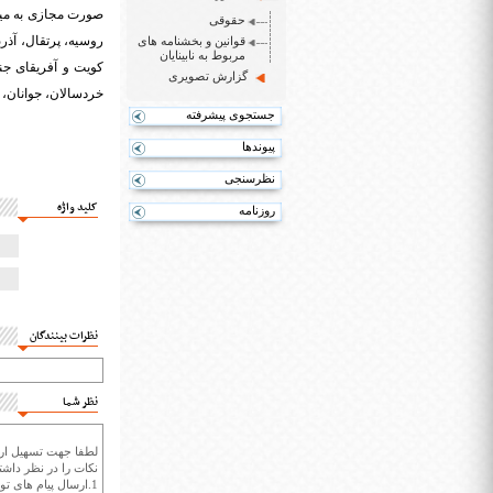
حقوقی
روسیه، پرتقال، آذرب
قوانین و بخشنامه های
مربوط به نابینایان
کویت و آفریقای جن
گزارش تصویری
خردسالان، جوانان، 
جستجوی پیشرفته
پیوندها
نظرسنجی
کلید واژه
روزنامه
نظرات بینندگان
نظر شما
لطفا جهت تسهیل ارتب
نکات را در نظر داشته
1.ارسال پیام های تو