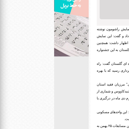
 نمایش راشومون نوشته
اد و گفت: این نمایش
ی اظهار داشت: همچنین
گلستان به این جشنواره
ه ای گلستان گفت: راه
ن با دهه فجر به بهره برداری رسید که با بهره
" مرزبان فقید استان
گنبدکاووس و شماری از
دی ماه در درگیری با
ه فجر خبرداد و گفت: این واحدهای مسکونی
رییس هیات کاراته گلستان از برگزاری دومین دوره مسابقات بین المللی "گلستان - کاپ ۲۰۲۱" خبر داد و گفت: این مسابقات ۲۵ بهمن به