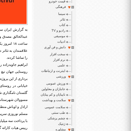
قیمت خودرو
فرهنگی
سینما
تئاتر
کتاب
به گزارش ایران سپ
رادیو و TV
موسیقی
عبدالخالق مصدق و 
ادبیات
ساعت ۱۸ ا
دانش و فن آوری
علاقمندان به تئاتر
سخت افزار
را تماشا کردند.
نرم افزار
ابراهیم جاویدزاده
علمی
اینترنت و ارتباطات
ورزشی
برداری از این پروژه ۹۸ خانوار روستایی از راه مناسب بهره مند شدن
ورزش عمومی
خیابانی در روستای
جانبازان و معلولین
گلستان نامگذاری شد
نابینایان و کم بینایان
مسوولان شهرستانی 
سلامت و بهداشت
اراذل و اوباش منطق
سلامت عمومی
طب سنتی
چشم پزشکی
با پرداخت سه میلیارد ریال کمک بلاعو
ژنتیک
مشاوره