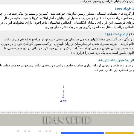
نایان و کم بینایان خراسان رضوی هم رفت
ی از گروه های هفتگانه استثنایی مشاور رئیس سازمان خواهند شد - کمترین و بیشترین تذکر شفاهی را چه
 مجلس دریافت کرد؟ - عذر خواهی یک مسئول از نابینایان - آمار ابتلا به کرونا با شیب ملایم در حال
های قرنطینه، این بار برای نابینایان انگلستان - انعکاس فعالیتهای ماجراجوی دارای معلولیت ایرانی در
المللی پارالمپیک -قتل به خاطر درگیری بر سر یک دختر - چاردیواری
13
زندگی» در گسترش مشارکتهای مردمی سازمان بهزیستی - سه تن از مراجع تقلید قم میزان زکات
ام کردند - تجربه بستری شدن در بیمارستان از زبان نابینایان - واکسیناسیون کودکان خود را در دوران
د - محمد دوستی عنوان سومی تورنمنت آزاد بلژیک را از آن خود کرد - زندانی در دوره مرخصی، با
لوی مامور انتظامی، یک بازداشتی را فراری داد
اتر پیشخوان راه‌اندازی شد
ات و ارتباطات رادیویی از راه اندازی سامانه جامع ارزیابی و رتبه‌بندی دفاتر پیشخوان خدمات دولت با
ر عملکرد این دفاتر، خبر داد.
1
|
2
بعدی