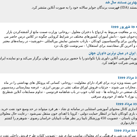
هترین مستند سال شد
ه صورت آنلاین منتشر کرد.
13
رت بر معافیت مربوط به ازدواج با دختران معلول - روحانی: وزارت صمت مانع از آشفته‌کردن بازار
دجویان شود - دانش آموزانِ کشورهای مختلف در شرایط کرونایی چگونه در کلاس درس حاضر می
والدین برای واکسیناسیون کودکان - بازتاب نخستین نمایش بین‌المللی «خورشید» در رسانه‌های معتبر
 و آخرین گل سعادتمند برای استقلال! - سرنوشت تلخ یک دزد
 ایران در میان برترین داوران جهان
ه آموزشی آنلاین داوری پارا تکواندو را با حضور برترین داوران جهان برگزار می‌کند و دو نماینده ایرا
آموزشی شرکت خواهند کرد.
حی بسته ویژه تردد برای افراد دارای معلولیت - روحانی: کسانی که پروتکل های بهداشتی را در ماه
 مجازات می شوند - جزئیات فروش اوراق سلف نفتی در بورس انرژی - عرضه بیمارستانی رمدسیویر
سک صنعتی در داروخانه ها - چند کتاب خوب در باب شاهنامه فردوسی - تداوم مسابقات آنلاین شطرنج
ز خودروی سرقتی
 اندازی کانال محتوای آموزشی استثنایی در سامانه ی شاد - هر فرد میتواند در حد وسع خود نفت خرید و
بازی کودکان نابینا در انتظار حمایت دولتی - کرونا با اهدای خون منتقل نمی‌شود - رعایت حال معلولان
در معماری معابد یونان باستان - عضویت 450 ورزشکار نابینا زیر نظر هیأت نابینایان خراسان رضوی - شوهرم را کشتم
 چاردیواری
13
عناوین امروز: ۱۱۱ سرای ورزشی و فرهنگی برای معلولان مناسب سازی شد - تصویب کلیات طرح فروش داخلی نفت در