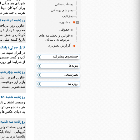
شورای هماهنگی اقت
طب سنتی
چشم پزشکی
هرسال چند نفر در 
ژنتیک
روزنامه دوشنبه 13 مرداد 1399
مشاوره
عناوین روز: پرداحت
حقوقی
محرم، عزادار عزیز
کودکان و نقش تغذ
قوانین و بخشنامه های
مربوط به نابینایان
تاریخ کمیته ملی پا
گزارش تصویری
فایل صوتی/ پادکست روز
در ایران سپید می
جستجوی پیشرفته
گپ و گفت صمیمی چن
از شرایط این روز
پیوندها
روزنامه چهارشنبه 4 تیر 99
نظرسنجی
عناوین امروز: اس
بازار ارز موقتیست
روزنامه
ضدعفونی دست - خ
روزنامه شنبه 10 خرداد 1399
وضعیت اشتغال نابی
هر مددجو می تواند
به دنیای عکس‌ها با قابلیت Picture Smart در JAWS
روزنامه سه شنبه 6 خرداد 1399
تدوین بسته تحولی
کرونایی - ایجاد پ
پلاسما درمانی در 