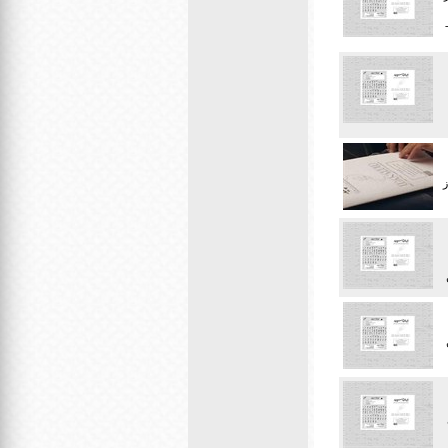
 از 2 سال -
ز