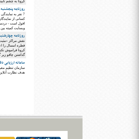
کرونا به چشم نابی
روزنامه پنجشنبه 1 خرداد 1399
7 نفر به نمایندگ
کسانی از نمایندگان
افول است - درد‌سر‌
وبسایت کمیته بین 
روزنامه چهارشنبه 31 اردیبهشت 99
نقش مراکز «مثبت 
فطره امسال را اعل
کرونا فراموش نکنی
گذاشتن چاقو زیر گ
سامانه ارزیابی دف
سازمان تنظیم مقرر
هدف نظارت آنلاین ب