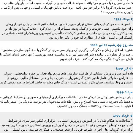
صادی سران قوا - مردم می‌توانند با سهام عدالت خود وام بگیرند - اهمیت اسباب بازیهای مناسب
برای کودکان نابینا - سرایت‌پذیری کرونا تا ۹ برابر افزایش یافته - پرداخت پاداش قهرمانان آسیایی و جهانی پس
تهران به قتل می‌رسند؟
 تسهیلات به مراکز غیردولتی استان تهران - وزیر کشور: مراعات کنیم تا بعد از پایان عزاداری‌های
ان خود نباشیم - همتی جزئیات وام کمک ودیعه مستأجران را اعلام کرد - علائم کرونا در نوزادان و
یه در کنترل آن - مردی بی حاشیه و معلمی کارکشته - تأسیس کمیسیون ورزشکاران نقطه عطفی در
رالمپیک ایران است - طلاق از عطاری که خود را دکتر جا زده بود
 چهارشنبه 25 تیر 1399
 شنوید: اطلاع از زمان و چگونگی برگزاری آزمونهای سراسری در گفتگو با سخنگوی سازمان سنجش؛
د تن از معلولان با نماینده شورای شهر تهران به مناسبت هفته بهزیستی ؛ تنها دختر نابینای اسکی با
هایش می گوید؛ چگونه یک مذاکره کننده حرفه ای شویم
13
تفاده آموزش و پرورش استثنایی از ظرفیت سازمان های مردم نهاد فعال در حوزه توانبخشی - شوک
 - اعتراض معلولان عامل تاخیر افتتاح گذر شهریار - دختران نابینا و حس استقلال طلبی - روشهای
سروی وفا: سیامند رحمان تکرار نشدنی است - مرگ خانم معلم به خاطر افراط در ضدعفونی کردن
نایان در بخش غیر دولتی در تاریکی فقدان اطلاعات - برگزاری آزمونهای حضوری در شرایط کرونایی -
 فقط یک دفترچه داشته باشد/ اصلاح و پایش اطلاعات مددجویان هر دو سه ماه یک بار - سفر نابینایان
 - هشتگ - جدول کلاسیک
 "مداخلات به هنگام طلایی" در آموزش و پرورش استثنایی - برگزاری کنکور سراسری در شرایط
ایگاه جامع محتواهای آموزشی و توانبخشی در سازمان آموزش و پرورش استثنایی کشور - آخرین وضعیت
ایران برای کرونایی ها - اجرای علیرضا قربانی از شعر سعدی، با همکاری هنرمندان بین المللی - دود