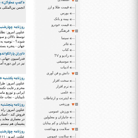
«کمپ معلولان» ب
قیمت طلا و ارز
انجمن بین‌المللی مستند (IDA) فهرست برندگان جوایز سالانه خود را ب
بورس
بیمه و بانک
قیمت خودرو
روزنامه چهارشنبه 19 شهریور 99
فرهنگی
عناوین امروز: نظا
توسط دلالان و سو
سینما
شوند؟ - توصیه به 
تئاتر
جهان - پنجره بسته
کتاب
داوران پاراتکواندو
رادیو و TV
فدراسیون جهانی دور
موسیقی
نیز در این دوره 
ادبیات
دانش و فن آوری
روزنامه یکشنبه 26 مرداد 1399
سخت افزار
عناوین امروز: طرا
نرم افزار
محرم رعایت نکنند
علمی
ایرانی و توزیع ما
نابینایان - نجات جان نوزاد ۹ ماهه ا
اینترنت و ارتباطات
روزنامه پنجشنبه 23 مرداد 1399
ورزشی
عناوین امروز: راه
ورزش عمومی
فروش کند - اسباب 
جانبازان و معلولین
نابینایان و کم بینایان
پشیمان هم نیستم -
سلامت و بهداشت
روزنامه چهارشنبه 22 مرداد 99
سلامت عمومی