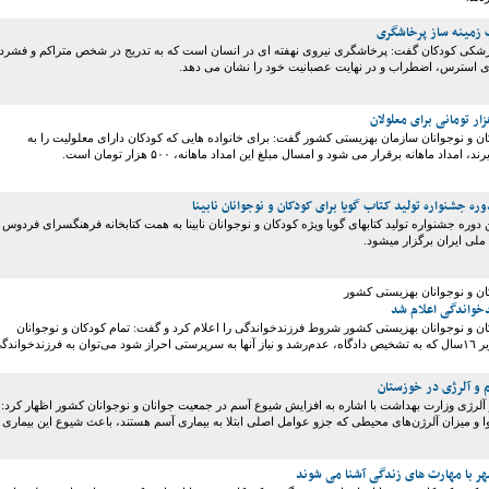
زمینه ساز پرخاشگری
کی کودکان گفت: پرخاشگری نیروی نهفته ای در انسان است که به تدریج در شخص متراکم و فشرد
ی استرس، اضطراب و در نهایت عصبانیت خود را نشان می دهد.
ن و نوجوانان سازمان بهزیستی کشور گفت: برای خانواده هایی که کودکان دارای معلولیت را به
امداد ماهانه برقرار می شود و امسال مبلغ این امداد ماهانه، ۵۰۰ هزار تومان است.
ره جشنواره تولید کتاب گویا برای کودکان و نوجوانان نابینا
 دوره جشنواره تولید کتابهای گویا ویژه کودکان و نوجوانان نابینا به همت کتابخانه فرهنگسرای فردوس 
 ملی ایران برگزار میشود.
ان و نوجوانان بهزیستی کشور
خواندگی اعلام شد
ن و نوجوانان بهزیستی کشور شروط فرزندخواندگی را اعلام کرد و گفت: تمام کودکان و نوجوانان
نابالغ و افراد بالغ زیر ١٦‌سال که به تشخیص دادگاه، عدم‌رشد و نیاز آنها به سرپرستی احراز شود می‌توان به فرزندخواندگ
م و آلرژی در خوزستان
آلرژی وزارت بهداشت با اشاره به افزایش شیوع آسم در جمعیت جوانان و نوجوانان کشور اظهار کرد:
 و میزان آلرژن‌های محیطی که جزو عوامل اصلی ابتلا به بیماری آسم هستند، باعث شیوع این بیماری
هر با مهارت های زندگی آشنا می شوند