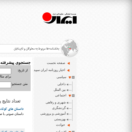
بخشنامه ها مربوط به معلولان و نابینایان
جستجوی پیشرفته
صفحه نخست
>
اخبار روزنامه ایران سپید
از تاریخ:
برای مثال : 3/23
سیاسی
قانون حمایت از حقوق معلولان
>
متن جستجو:
داخلی
اخبار حوزه معلولان و نابینایان
بین الملل
>
اجتماعی
تعداد نتایج یافت شد
شهری و رفاهی
ایران سپید سایت خبری نابینایان و تنها روزنامه به خ
>
گردشگری
داستان های کوتاه 
آموزشی و پرورشی
داستان صوتی با صد
بهزیستی
حوادث
اقتصادی