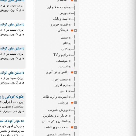
داستان های کوتاه 
ایران سپید برای د
قیمت طلا و ارز
های کانون پرورش ف
بورس
بیمه و بانک
داستان های کوتاه 
قیمت خودرو
ایران سپید برای د
فرهنگی
های کانون پرورش ف
سینما
تئاتر
داستان های کوتاه 
کتاب
ایران سپید برای د
رادیو و TV
های کانون پرورش ف
موسیقی
ادبیات
داستان های کوتاه 
دانش و فن آوری
ایران سپید برای د
سخت افزار
های کانون پرورش ف
نرم افزار
علمی
چگونه کودکی را ب
اینترنت و ارتباطات
ورزشی
اساسی و تسهیل شر
ورزش عمومی
هنوز هم بسیاری از
جانبازان و معلولین
16 هزار کودک تحت پوشش بهزیستی سبد کالا دریافت کردند
نابینایان و کم بینایان
سلامت و بهداشت
سرپرست و بدسرپرس
سلامت عمومی
سبد کالا دریافت کر