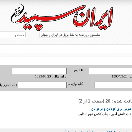
تا تاریخ:
1393/0
برای مثال : 1393/03/23
کلید واژه ها:
( جداسازی با ,
ه : 20 (صفحه 1 از 2)
ط بریل در جهان
صوتی برای کودکان و نوجوانان
ای دانش آموز نابینای کلاس دوم ابتدایی