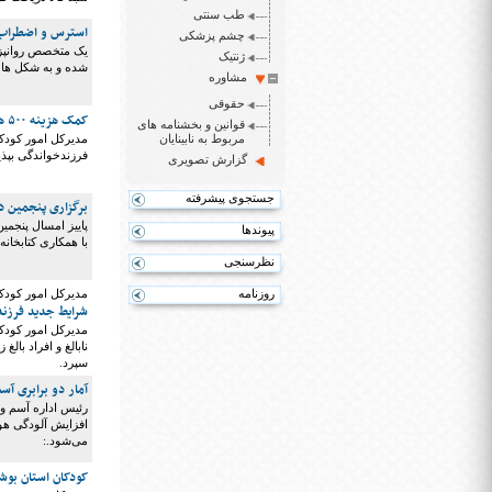
طب سنتی
استرس و اضطراب 
چشم پزشکی
یک متخصص روانپزش
ژنتیک
‌شده و به شکل ها
مشاوره
حقوقی
کمک هزینه ۵۰۰ هزار تومانی برای معلولان
قوانین و بخشنامه های
مربوط به نابینایان
مدیرکل امور کودکا
فرزندخواندگی بپذیرند، 
گزارش تصویری
جستجوی پیشرفته
برگزاری پنجمین دو
پاییز امسال پنجمین
پیوندها
با همکاری کتابخانه
نظرسنجی
روزنامه
مدیرکل امور کودک
شرایط جدید فرزند
مدیرکل امور کودکا
سپرد.
آمار دو برابری آس
رئیس اداره آسم و 
افزایش آلودگی هوا
می‌شود.:
کودکان استان بوش