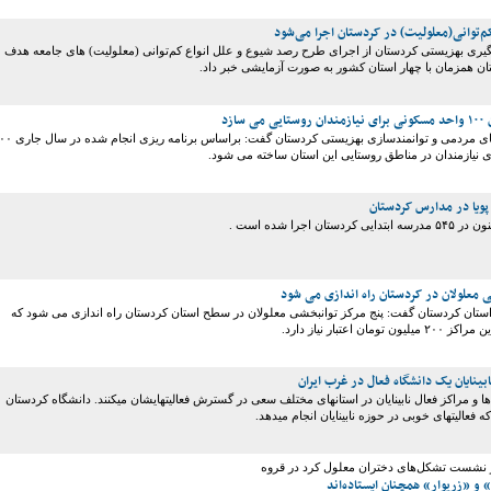
توانی(معلولیت) در کردستان اجرا می‌شود
یری بهزیستی کردستان از اجرای طرح رصد شیوع و علل انواع کم‌توانی (معلولیت) های جامعه هدف
ان همزمان با چهار استان کشور به صورت آزمایشی خبر داد.
سازد
معاون مشارکت های مردمی و توانمندسازی بهزیستی کردستان گفت: براسا
 نیازمندان در مناطق روستایی این استان ساخته می شود.
ویا در مدارس کردستان
تان اجرا شده است .
ی معلولان در کردستان راه اندازی می شود
ستان کردستان گفت: پنج مرکز توانبخشی معلولان در سطح استان کردستان راه اندازی می شود که
مان اعتبار نیاز دارد.
بینایان یک دانشگاه فعال در غرب ایران
 و مراکز فعال نابینایان در استانهای مختلف سعی در گسترش فعالیتهایشان میکنند. دانشگاه کردستان
فعالیتهای خوبی در حوزه نابینایان انجام میدهد.
 نشست تشکل‌های دختران معلول کرد در قروه
 و «زریوار» همچنان ایستاده‌اند