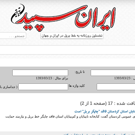
تا تاریخ:
1393/0
برای مثال : 1393/03/23
کلید واژه ها:
( جداسازی با ,
ه : 17 (صفحه 1 از 2)
ط بریل در جهان
ینایان استان کردستان فاقد "چاپگر بریل" است
ی عمومی کردستان گفت: کتابخانه نابینایان و کم‌بینایان استان فاقد چاپگر خط بریل و نیازمند حمایت