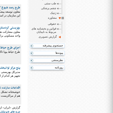
طب سنتی
طرح رصد شیوع کم‌
چشم پزشکی
معاون توسعه پیشگ
ژنتیک
این سازمان در است
مشاوره
حقوقی
بهزیستی کردستان ۱۰۰ واحد مسکونی برای نیازمندان روستایی می 
قوانین و بخشنامه های
مربوط به نابینایان
واحد مسکونی برای
گزارش تصویری
جستجوی پیشرفته
اجرای طرح حیاط پ
طرح حیاط پویا تاکنون در ۵۴۵ مدرسه ابتدایی کردس
پیوندها
نظرسنجی
پنج مرکز توانبخش
روزنامه
مدیرکل بهزیستی ا
تجهیز هر کدام از این مراکز ۲۰۰ میلیون تو
اقدامات سازنده نا
خوشبختانه تشکل ها
هم از مراکزیست که 
گزارش «ایران» از
سرو های «پریشان»