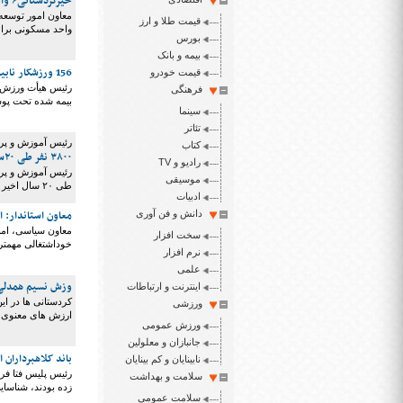
خیرکردستانی۶ واحد مسکونی برای مددجویان بهزیستی احداث می‌کند
قیمت طلا و ارز
واحد مسکونی برای
بورس
بیمه و بانک
156 ورزشکار نابینا و کم بینا تحت پوشش هیأت ورزش نابینایان کردستان هستند
قیمت خودرو
فرهنگی
بیمه شده تحت پوش
سینما
تئاتر
رئیس آموزش و پرو
کتاب
۳۸۰۰ نفر طی ۲۰سال به تعداد دانش آموزان با نیاز ویژه اضافه شده است
رادیو و TV
موسیقی
طی ۲۰ سال اخیر در کردستان اضافه شده است.
ادبیات
معاون استاندار: 
دانش و فن آوری
معاون سیاسی، امنی
سخت افزار
خوداشتغالی مهمتری
نرم افزار
علمی
وزش نسیم همدلی 
اینترنت و ارتباطات
کردستانی ها در ای
ورزشی
ارزش های معنوی ر
ورزش عمومی
جانبازان و معلولین
باند کلاهبرداران 
نابینایان و کم بینایان
سلامت و بهداشت
زده بودند، شناسای
سلامت عمومی