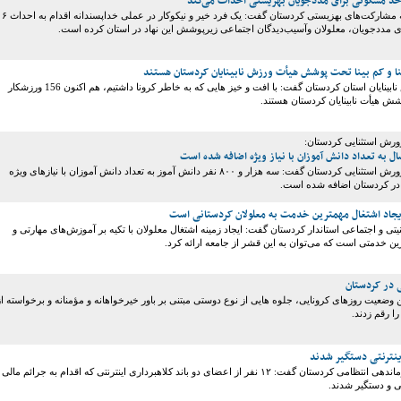
معاون امور توسعه مشارکت‌های بهزیستی کردستان گفت: یک فرد خیر و نیکوکار در عملی خداپسندانه اقدام به احداث ۶
 مددجویان، معلولان وآسیب‌دیدگان اجتماعی زیرپوشش این نهاد در استان کرده است.
رئیس هیأت ورزش نابینایان استان کردستان گفت: با افت و خیز هایی که به خاطر کرونا داشتیم، هم اکنون 156 ورزشکار
ش هیأت نابینایان کردستان هستند.
رش استثنایی کردستان:
رئیس آموزش و پرورش استثنایی کردستان گفت: سه هزار و ۸۰۰ نفر دانش آموز به تعداد دانش آموزان با نیازهای ویژه
ایجاد اشتغال مهمترین خدمت به معلولان کردستانی است
تی و اجتماعی استاندار کردستان گفت: ایجاد زمینه اشتغال معلولان با تکیه بر آموزش‌های مهارتی و
ن خدمتی است که می‌توان به این قشر از جامعه ارائه کرد.
در کردستان
ن وضعیت روزهای کرونایی، جلوه هایی از نوع دوستی مبتنی بر باور خیرخواهانه و مؤمنانه و برخواسته از
ا رقم زدند.
اینترنتی دستگیر شدند
رئیس پلیس فتا فرماندهی انتظامی کردستان گفت: ۱۲ نفر از اعضای دو باند کلاهبرداری اینترنتی که اقدام به جرائم مالی
ی و دستگیر شدند.