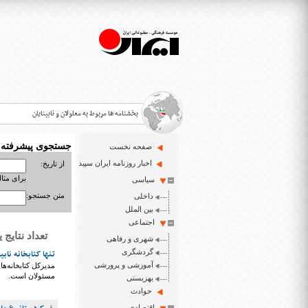
بخشنامه ها مربوط به معلولان و نابینایان
جستجوی پیشرفته
صفحه نخست
>
اخبار روزنامه ایران سپید
از تاریخ:
برای مثال : 3/23
سیاسی
قانون حمایت از حقوق معلولان
>
متن جستجو:
داخلی
اخبار حوزه معلولان و نابینایان
بین الملل
>
اجتماعی
تعداد نتایج یافت شد
شهری و رفاهی
ایران سپید سایت خبری نابینایان و تنها روزنامه به خ
>
گردشگری
تنها کتابخانه ناب
آموزشی و پرورشی
مدیرکل کتابخانه‌ها
مسئولان است.
بهزیستی
حوادث
اقتصادی