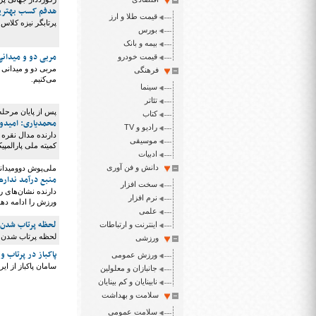
هدفم کسب بهترین 
قیمت طلا و ارز
پرتابگر نیزه کلاس F۵۷ و رکورددار جهانی این ماده می‌گوید: درصدد بهترین عملکرد در پارالمپیک توکیو اس
بورس
بیمه و بانک
مربی دو و میدانی
قیمت خودرو
مربی دو و میدانی 
فرهنگی
می‌کنیم.
سینما
تئاتر
پس از پایان مرحله
کتاب
محمدیاری: امیدوار
رادیو و TV
دارنده مدال نقره 
موسیقی
کمیته ملی پارالمپی
ادبیات
دانش و فن آوری
ملی‌پوش دوومیدان
منبع درآمد ندار
سخت افزار
نرم افزار
ورزش را ادامه دهد
علمی
لحظه پرتاب شدن ی
اینترنت و ارتباطات
لحظه پرتاب شدن ی
ورزشی
پاکباز در پرتاب و
ورزش عمومی
سامان پاکباز از ایران به مدال طل
جانبازان و معلولین
نابینایان و کم بینایان
سلامت و بهداشت
سلامت عمومی