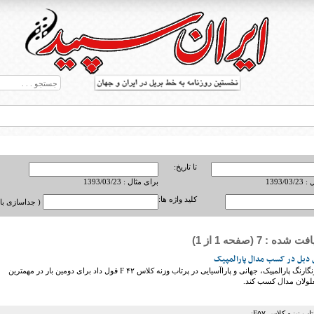
تا تاریخ:
1393/0
برای مثال : 1393/03/23
کلید واژه ها:
( جداسازی با ,
ه : 7 (صفحه 1 از 1)
ط بریل در جهان
 دبل در کسب مدال پارالمپیک
دارنده نشان‌های رنگارنگ پارالمپیک، جهانی و پاراآسیایی در پرتاب وزنه کلاس ۴۲ F قول داد برای دومین بار در مهمترین
لولان مدال کسب کند.
ب نیزه کلاس F۵۷: