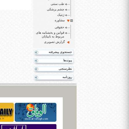
طب سنتی
چشم پزشکی
ژنتیک
مشاوره
حقوقی
قوانین و بخشنامه های
مربوط به نابینایان
گزارش تصویری
جستجوی پیشرفته
پیوندها
نظرسنجی
روزنامه