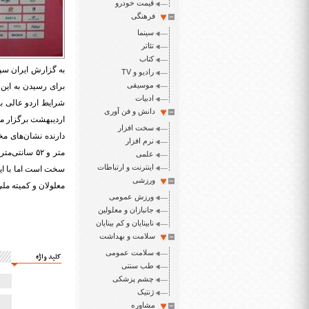
قیمت خودرو
فرهنگی
سینما
تئاتر
کتاب
به گزارش ایران سپید
رادیو و TV
موسیقی
ادبیات
دانش و فن آوری
اردیبهشت برگزار می
سخت افزار
نرم افزار
متر و ۵۲ سا
علمی
اینترنت و ارتباطات
سخت است اما با این
ورزشی
معلولان و کمیته مل
ورزش عمومی
جانبازان و معلولین
نابینایان و کم بینایان
سلامت و بهداشت
سلامت عمومی
کلید واژه
طب سنتی
چشم پزشکی
ژنتیک
مشاوره