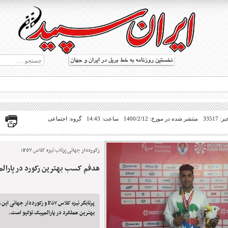
33517
منتشر شده در مورخ: 1400/2/12
ساعت: 14:43
گروه: اجتماعی
رکورددار جهانی پرتاب نیزه کلاس F۵۷:
هدفم کسب بهترین رکورد در پارال
ط بریل در جهان
پرتابگر نیزه کلاس F۵۷ و رکورددار 
بهترین عملکرد در پارالمپیک توکیو است.