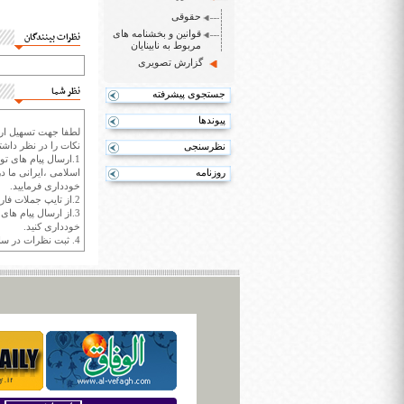
حقوقی
قوانین و بخشنامه های
نظرات بینندگان
مربوط به نابینایان
گزارش تصویری
نظر شما
جستجوی پیشرفته
پیوندها
لطفا جهت تسهیل ارتب
نکات را در نظر داشته
نظرسنجی
1.ارسال پیام های تو
روزنامه
اسلامی ،ایرانی ما در
خودداری فرمایید.
2.از تایپ جملات فارسی با حروف انگلیسی خودداری کنید.
3.از ارسال پیام ها
خودداری کنید.
4. ثبت نظرات در سايت ايران سپيد براي هر نظر حداکثر 400 واژه است.