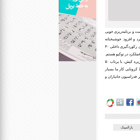
ست و برنامه‌ریزی خوبی
لولان از ۳۰ فروردین در کیش اشاره کرد و افزود: خوشبختانه
شرایط اردو عالی بوده و رکوردهای خوبی را ثبت کرده‌ام. پاپی در خصوص مسابقات پیش رو بیان کرد: رقابت‌های رکوردگیری داخلی ۳۰
عملکرد در توکیو هستم.
دارنده نشان‌های مختلف بین‌المللی یادآور شد: اسفند ۹۹ در دومین رویداد رکوردگیری پارادوومیدانی کشور در جزیره کیش، با پرتاب ۵۰
ط کرونایی‌ کار ما بسیار
 فدراسیون جانبازان و
پارالمپیک