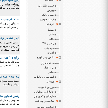
ایران سپید فراتر 
قیمت طلا و ارز
تأثیرگذارترین مراکز تر
بورس
بیمه و بانک
استخدام جدید در
قیمت خودرو
سازمان اداری و اس
فرهنگی
براساس آن استخدا
سینما
تئاتر
نبض تخصص‌گرایی 
کتاب
رئیس انجمن مددکا
رادیو و TV
کارآزموده در بخش
موسیقی
گروه‌های هدف انج
ادبیات
برگزاری آزمون اس
دانش و فن آوری
مدیرکل منابع انس
سخت افزار
جذب ۱۹۴ نفر در پنج رشته شغلی خبر داد.
نرم افزار
علمی
پیدا شدن جسد یک مع
اینترنت و ارتباطات
جسد معلم بویراحمد
ورزشی
نرماب پیدا شد.
ورزش عمومی
جانبازان و معلولین
رنجی که پایان ندا
نابینایان و کم بینایان
معلولان یا همان ت
سلامت و بهداشت
مواجه‌اند، در تما
سلامت عمومی