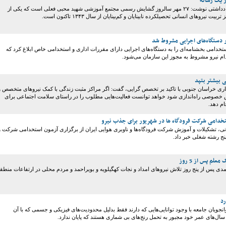
از یک رسانه
روزنامه ایران در یادداشتی نوشت: ۲۷ مهر سالروز گشایش رسمی مجتمع آموزشی شهید محبی فعلی است که یکی از
بیت نیروهای انسانی تحصیلکرده نابینایان و کم‌بینایان از سال ۱۳۴۳ تاکنون است.
 دستگاه‌های اجرایی مشروط شد
تخدامی بخشنامه‌ای را به دستگاه‌های اجرایی دارای مقررات اداری و استخدامی خاص ابلاغ کرد که
م نیرو مشروط به مجوز این سازمان می‌شود.
بیشتر بتپد
ری خراسان جنوبی با تاکید بر تخصص گرایی، گفت: اگر مراکز مثبت زندگی با کمک نیروهای متخصص و
 خصوصی راه‌اندازی شود خواهد توانست فعالیت‌هایی مطلوب را در راستای سلامت اجتماعی برای
ام دهد.
تخدامی شرکت فرودگاه ها در شهریور برای جذب نیرو
انی، تشکیلات و آموزش شرکت فرودگاه‌ها و ناوبری هوایی ایران از برگزاری آزمون استخدامی شرکت و
لم پس از 5 روز
ی پس از پنج روز تلاش نیروهای امداد و نجات کهگیلویه و بویراحمد و مردم محلی در ارتفاعات منطق
رد
وانجویان جامعه با وجود توانایی‌هایی که دارند فقط بدلیل محدودیت‌های فیزیکی و جسمی که با آن
م سال‌های عمر خود مجبور به تحمل رنج‌های بی شماری هستند که پایان ندارد.