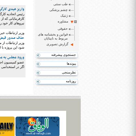
طب سنتی
واریز عیدی کارگرا
چشم پزشکی
رئیس اتحادیه کارگ
ژنتیک
کارفرمایانی که از
مشاوره
نیروهای کار خود را
حقوقی
وزیر ارتباطات خبر 
قوانین و بخشنامه های
حذف صدور قبض ک
مربوط به نابینایان
وزیر ارتباطات از 
گزارش تصویری
شود این پروژه با 
جستجوی پیشرفته
ورود مجلس به مس
عضو کمیسیون اجتم
پیوندها
اگر در استخدامی 
نظرسنجی
روزنامه