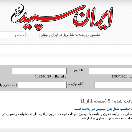
تا تاریخ:
1393/0
برای مثال : 1393/03/23
کلید واژه ها:
( جداسازی با ,
ه : 5 (صفحه 1 از 1)
ط بریل در جهان
ات مناسب شکل بارز تبعیض در جامعه است
لیت در آینه حقوق و جامعه با موضوع تعهدات دولت ها در برابر افراد دارای معلولیت و تسهیل در
احاد جامعه به صورت مجازی برگزار شد.