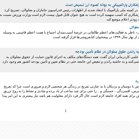
شکاران پارالمپیکی به بهانه کمبود ارز تبعیض است
کمیته ملی پارالمپیک با انتقاد شدید از اظهارات رئیس فدراسیون جانبازان و معلولان، تصریح کرد:
زشکاری که کسب سهمیه کرده است به هیچ عنوان قابل قبول نیست لازم است وزارت ورزش نسبت به
زودتر اعلام موضع کند.
علولان
ی» ناظر به فعالیت‌های اعظم طالقانی در عرصۀ آسیب‌مندان اجتماع با همت اعظم قاسمی به وسیله
وان کتابفروشی‌ها قرار گرفته است.
 راندن حقوق معلولان در نظام تأمین بودجه
علمی کاردرمانی ایران گفت: همه دستگاه‌های مکلف به اجرای قانون حمایت از حقوق معلولان به
ی‌کنند و به حاشیه راندن و تبعیض این جامعه حتی در نظام تعیین و تأمین بودجه کشور هم وجود دارد.
رد
ش با دوستان و نزدیکان یا به عبارتی تفریح در زندگی هر شخصی لازم و ضروری است چرا که تفریح
رس، افسردگی ، خستگی و... را حتی برای چند ساعت از یاد برده و شادی و نشاط را به روح تزریق
ش برای همه افراد جامعه لازم است حال اگر فرد دارای معلولیت هم باشد نیاز بیشتری به این امر پیدا
1