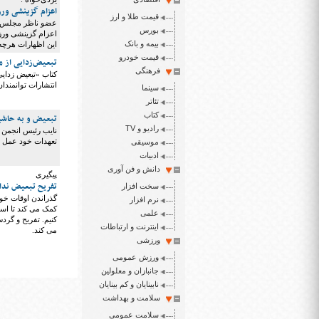
اعزام گزینشی ورز
قیمت طلا و ارز
عضو ناظر مجلس در 
بورس
اعزام گزینشی ور
بیمه و بانک
این اظهارات هرچه 
قیمت خودرو
تبعیض‌زدایی از م
فرهنگی
کتاب «تبعیض زدای
انتشارات توانمندان از بهار سال ۱۳۹۹ در پیشخ
سینما
تئاتر
کتاب
تبعیض و به حاشیه
رادیو و TV
نایب رئیس انجمن 
تعهدات خود عمل نم
موسیقی
ادبیات
دانش و فن آوری
پیگیری
تفریح تبعیض ندا
سخت افزار
گذراندن اوقات خو
نرم افزار
کمک می کند تا است
علمی
کنیم. تفریح و گرد
اینترنت و ارتباطات
می کند.
ورزشی
ورزش عمومی
جانبازان و معلولین
نابینایان و کم بینایان
سلامت و بهداشت
سلامت عمومی