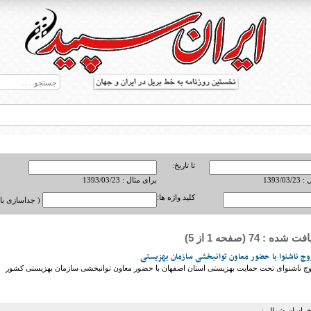
تا تاریخ:
1393/0
برای مثال : 1393/03/23
کلید واژه ها:
( جداسازی با ,
ه : 74 (صفحه 1 از 5)
ط بریل در جهان
ن ازدواج ۵۰ زوج ناشنوای تحت حمایت بهزیستی استان اصفهان با حضور معاون توانبخشی سازمان بهزیستی کشور
خراسان شمالی: