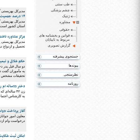
طب سنتی
چشم پزشکی
مدیرکل بهزیستی گ
۱۴ درصد جمعیت گیلان بالای ۶۰ سال دارند/ ضایعه نخاعی گیلان؛ بالاتر از میانگین کشوری
ژنتیک
مشاوره
استان کشور است، 
حقوقی
قوانین و بخشنامه های
مرکز مشاوره ناشنوا
مربوط به نابینایان
مدیرکل بهزیستی ی
گزارش تصویری
تحصیل و ازدواج در
جستجوی پیشرفته
حکم شلاق و تبعید برای تجاوز به دختر17ساله 
پیوندها
به مأموران گفت دخ
نظرسنجی
تحقیقات مشخص شد 
روزنامه
دختر 13ساله ام را به عقد جوان 30ساله ای در آوردم که آدم ربا بود
زن ۴۲ ساله‌ا
به کارشناس اجتماع
آغاز پرداخت «وام ازدواج» ۵۰ میلیونی/هشدار در خصوص سایت
معاون امور جوانا
درخواست وام ازدو
امکان ثبت شکایت