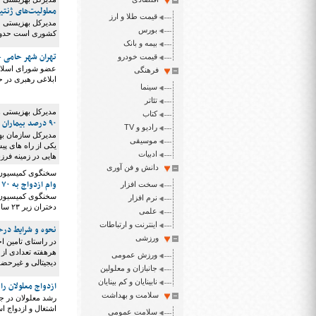
معلولیت‌های ژنتی
قیمت طلا و ارز
مدیرکل بهزیستی خ
بورس
کشوری است حدود س
بیمه و بانک
تهران شهر حامی خ
قیمت خودرو
عضو شورای اسلامی
فرهنگی
ابلاغی رهبری در ح
سینما
تئاتر
مدیرکل بهزیستی ه
کتاب
۹۰ درصد بیماران پروانه ای حاصل ازدواج‌های فامیلی هستند
رادیو و TV
موسیقی
یکی از راه های پیش
ادبیات
هایی در زمینه فرز
دانش و فن آوری
سخنگوی کمیسیون 
وام ازدواج به ۷۰ میلیون تومان افزایش یافت
سخت افزار
نرم افزار
دختران زیر ۲۳ سال که در شرف ازدواج هستند هر کدام ۱۰۰میلیون تومان وام ازدواج دریافت می‌کنند.
علمی
اینترنت و ارتباطات
نحوه و شرایط درخ
ورزشی
هرهفته تعدادی از 
ورزش عمومی
دیجیتالی و غیرحضوری شدن ۳۰ خدمت، ۷۰ میلیون از بار مراجعه به
جانبازان و معلولین
نابینایان و کم بینایان
ازدواج معلولان ر
سلامت و بهداشت
رشد معلولان در جا
اشتغال و ازدواج ا
سلامت عمومی