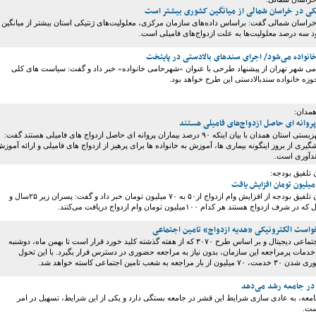
کی در خراسان شمالی از میانگین کشوری بیشتر است
راسان شمالی گفت: براساس داده‌های سازمان مرکزی، معلولیت‌های ژنتیکی استان بیشتر از میانگین
ه درصد معلولیت‌ها به علت ازدواج‌های فامیلی است.
انواده می‌شود/ اجرای سندهای بالادستی در پایتخت
 شهر تهران از پیشنهاد طرحی با عنوان «شهرحامی خانواده» خبر داد و گفت: سیاست های کلی
وزه خانواده سندبالادستی این طرح خواهد بود.
مدان:
مدیرکل سازمان بهزیستی استان همدان با بیان اینکه ۹۰ درصد بیماران پروانه ای حاصل ازدواج های فامیلی هستند گفت:
گیری از بروز اینگونه بیماری ها،‌ آموزش به خانواده ها برای پرهیز از ازدواج های فامیلی و ارائه آموز
ندآوری است.
تلفیق بودجه:
سخنگوی کمیسیون تلفیق بودجه از افزایش وام ازدواج از۵۰ به ۷۰ میلیون تومان خبر داد و گفت: پسران زیر ۲۵سال و
واست الکترونیکی «هدیه ازدواج» تامین اجتماعی
در راستای تامین اجتماعی دیجیتال و بر اساس طرح ۳۰۷۰ که از هفته گذشته کلید خورد قرار است تا بهمن ماه، دوشنبه
خدمات پرمراجعه این سازمان، بدون نیاز به مراجعه حضوری در دسترس قرار بگیرد. با این تحول
 شعب تامین اجتماعی کاسته خواهد شد.
ا در جامعه رشد می‌دهد
معه، به عادی سازی شرایط این قشر در جامعه بستگی دارد و یکی از این شرایط، تسهیل در امر
ست.