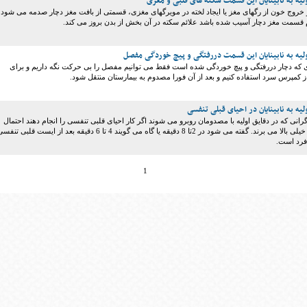
یه به نابینایان این قسمت سکته های قلبی و مغزی
 خروج خون از رگهای مغز یا ایجاد لخته در مویرگهای مغزی، قسمتی از بافت مغز دچار صدمه می شود 
ام قسمت مغز دچار آسیب شده باشد علائم سکته در آن بخش از بدن بروز می کند.
یه به نابینایان این قسمت دررفتگی و پیچ خوردگی مفصل
 که دچار دررفتگی و پیچ خوردگی شده است فقط می توانیم مفصل را بی حرکت نگه داریم و برای
از کمپرس سرد استفاده کنیم و بعد از آن فورا مصدوم به بیمارستان منتقل شود.
یه به نابینایان در احیای قبلی تنفسی
رانی که در دقایق اولیه با مصدومان روبرو می شوند اگر کار احیای قلبی تنفسی را انجام دهند احتمال
زنده ماندن فرد را خیلی بالا می برند. گفته می شود در 2تا 8 دقیقه یا گاه می گویند 4 تا 6 دقیقه بعد از ایست قلبی تن
 فرد است.
1