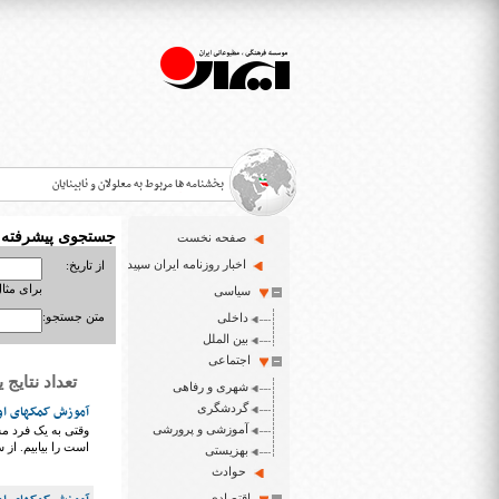
بخشنامه ها مربوط به معلولان و نابینایان
جستجوی پیشرفته
صفحه نخست
>
اخبار روزنامه ایران سپید
از تاریخ:
برای مثال : 3/23
سیاسی
قانون حمایت از حقوق معلولان
>
متن جستجو:
داخلی
اخبار حوزه معلولان و نابینایان
بین الملل
>
اجتماعی
تعداد نتایج یافت شد
شهری و رفاهی
ایران سپید سایت خبری نابینایان و تنها روزنامه به خ
>
گردشگری
آموزش کمکهای اول
آموزشی و پرورشی
وقتی به یک فرد م
است را بیابیم. از
بهزیستی
حوادث
اقتصادی