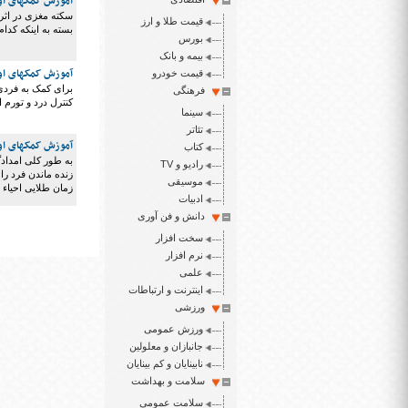
آموزش کمکهای اول
سکته مغزی در اثر
قیمت طلا و ارز
بسته به اینکه کد
بورس
بیمه و بانک
آموزش کمکهای اول
قیمت خودرو
برای کمک به فردی
فرهنگی
کنترل درد و تورم 
سینما
تئاتر
آموزش کمکهای اول
کتاب
به طور کلی امدادگ
رادیو و TV
موسیقی
زمان طلایی احیاء
ادبیات
دانش و فن آوری
سخت افزار
نرم افزار
علمی
اینترنت و ارتباطات
ورزشی
ورزش عمومی
جانبازان و معلولین
نابینایان و کم بینایان
سلامت و بهداشت
سلامت عمومی