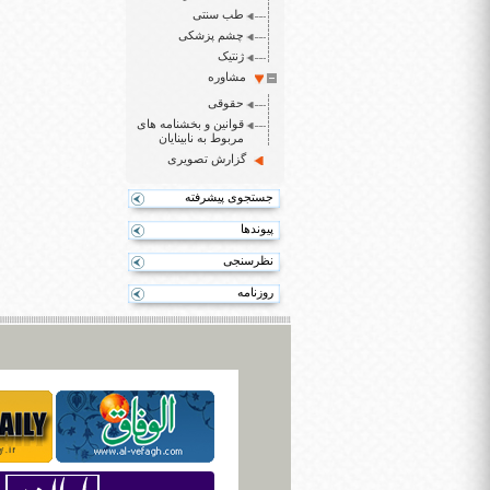
طب سنتی
چشم پزشکی
ژنتیک
مشاوره
حقوقی
قوانین و بخشنامه های
مربوط به نابینایان
گزارش تصویری
جستجوی پیشرفته
پیوندها
نظرسنجی
روزنامه