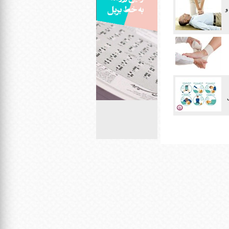
و
فسی