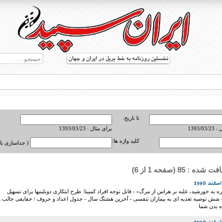
تا تاریخ:
1393/0
برای مثال : 1393/03/23
کلید واژه ها:
( جداسازی با ,
ه : 85 (صفحه 1 از 6)
ط بریل در جهان
 به خورشید، غلبه بر هراس از مرگ» - قابل توجه افراد کمبینا: طرح ابتکاری دوبلینیها برای تسهیل
- شش توصیه تغذیه ای به بیماران تنفسی - آخرین هشتگ سال - جدول اعداد و حروف / حقایقی جالب و
ه بدن شما