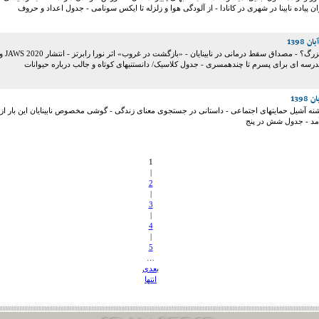
ن پیاده نابینا در شهری در کانادا - از آلودگی هوا و زلزله تا ایکس سونامی - جدول اعداد و حروف
کوچک زیباست یا بزرگ؟ - مصداق سقط درمانی در نابینایان - «بازگشت در غروب» اثر نورا رابرتز - انتشا
 مدرسه ای برای پسرم تا چندهمسری - جدول کلاسیک/ دانستنیهای کوتاه و جالب درباره حیوانات
شنه آشیل حمایتهای اجتماعی - داستانی در جستجوی معنای زندگی - گوشی مخصوص نابینایان این بار از
 آمد - جدول شش در پنج
1
|
2
|
3
|
4
|
5
…
بعدی
انتها