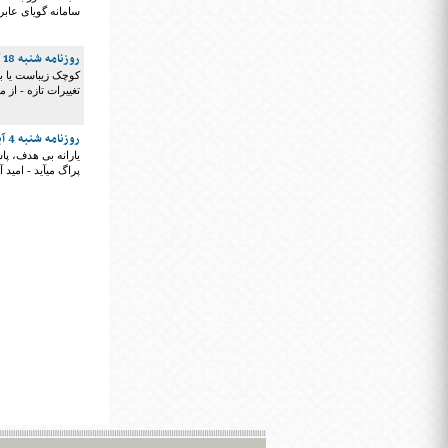
سامانه گویای عابرا
روزنامه شنبه 18 آبان 1398
تغییرات تازه - از
روزنامه شنبه 4 آبان 1398
یارانه بی هدف، پا
پراگ میآید - امید