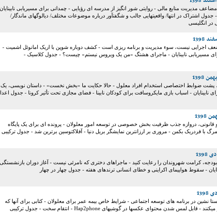
ورت مضاعف مدیریت منابع مالی - روایتی شور انگیز از مدرسه ای رؤیایی - چمدانی برای مسیریابی نابینایان
- جدول اشتراک در انتها/ واقعیتهایی جالب و شگفتآور درباره موضوعات مختلف/ دیالوگهای ماندگار/
 در انگلیسی
ضعف اجرایی نیست، سوء مدیریت و برنامه ریزی است - کشف دوباره شوپن با اریک امانوئل اشمیت -
 مسیریابی نابینایان - ماجرای هشتگ «من یک ویروس نیستم» چیست؟ - جدول کلاسیک -
و، پشت ضوابط اختصاصی استخدام افراد معلول - حالا حکایت ما «بخش نخست» - داستان نویسی، یک
نابینایان - اسباب بازی مایکروسافت برای کودکان نابینا - فضای مجازی تحت تأثیر کرونا - جدول اعدا
قانونی، دروازه جذب ظرفیت بخش خصوصی در توسعه امور معلولان - پرونده ای برای یک پایگاه
رگ با فردریک بکمن - مروری بر ارزانترین نمایشگر بریل دنیا - آفلاکتوسین برترین شد - جدول ترکیبی
دجه، کرامت شهروندان را رعایت کنید - ماجراهای دختری که نامرئی نیست - آغاز دوران بازنشستگی
نایان - سقوط هواپیمای اکراینی و خطای انسانی ترندهای هفته - جدول چهار در چهار
ستا نشین در برنامه های توسعه اجتماعی - شرایط خاص بیمه عمر برای معلولان - کتابی برای آنها که
ابل لمس شدن محتوای عکسها در گوشیهای Hap2phone - انتقام سخت - جدول ترکیبی