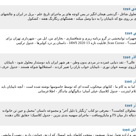
 معلول شاغل - گردشی هیجان انگیز در پس کوچه های پر ماجرای تاریخ علم - بریل در ایران و چالشهای
 بر روی مچ که نابینایان را به دنیا وصل میکند - هشتگهای رنگارنگ هفته - کشکول
هیزات توانبخشی در گرو برنامه ریزی و شفافسازی - بخارای من، ایل من - شهرداری تهران برای
ان پر درد کولبرها - جدول ترکیبی
الی؟ - نقد دنیایی غمزده در مردی بدون وطن - هر شهر ایران باید دوستدار معلول شود - نابینایان
رزوی نویسه خوان نوری - نابینایان خواب باران را تعبیر کردند - استقلالیها شوکه هستند - جدول حرف ت
 اما نه به کام ما - کتابهای میخکوب کننده ای که توسط جاسوسها نوشته شده است - آنچه نابینایان باید ا
سلام اینترنت - جدول کلاسیک خیلی آسان/ دیالوگهای ماندگار - اطلاعرسانی
معلولان کجاست؟ - معرفی دو کتاب "زنگبار یا دلیل آخر" و مجموعه داستان "مخمل و جین تن خانواده
ات کن" - همکاری دنباله دار میان FS و مایکروسافت - ماجرای سهمیه بندی بنزین - جدول کلاسیک/ حقایق تکان دهنده
ور و اراده تحول تبدیل نمیشود - منتخب کتابهای پاییز امسال که ارزش خواندن دارند - نصب آزمایشی