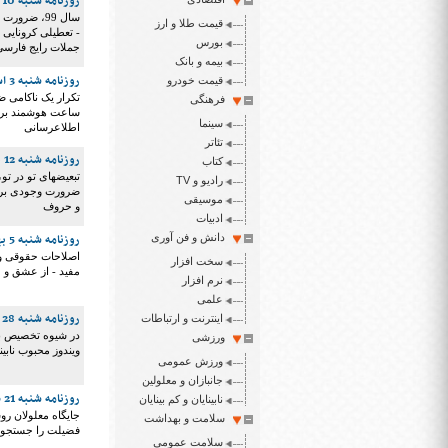
روزنامه شنبه 10 اسفند 1398
سال 99، ضر
قیمت طلا و ارز
- تعطیلی کرونایی 
بورس
جملات رایج فارسی
بیمه و بانک
روزنامه شنبه 3 اسفند 1398
قیمت خودرو
تکرار یک ناکامی 
فرهنگی
ساعت هوشمند برای
سینما
اطلاعرسانی
تئاتر
روزنامه شنبه 12 بهمن 1398
کتاب
تبعیضهای تو در ت
رادیو و TV
ضرورت وجودی برای 
موسیقی
و حروف
ادبیات
روزنامه شنبه 5 بهمن 1398
دانش و فن آوری
اصلاحات حقوقی و 
سخت افزار
مفید - از عشق و م
نرم افزار
علمی
روزنامه شنبه 28 دی 1398
اینترنت و ارتباطات
در شیوه تخصیص بو
ورزشی
ویندوز محبوب نابی
ورزش عمومی
جانبازان و معلولین
روزنامه شنبه 21 دی 1398
نابینایان و کم بینایان
جایگاه معلولان رو
سلامت و بهداشت
فضیلت را جستجو میکنند - ق
سلامت عمومی