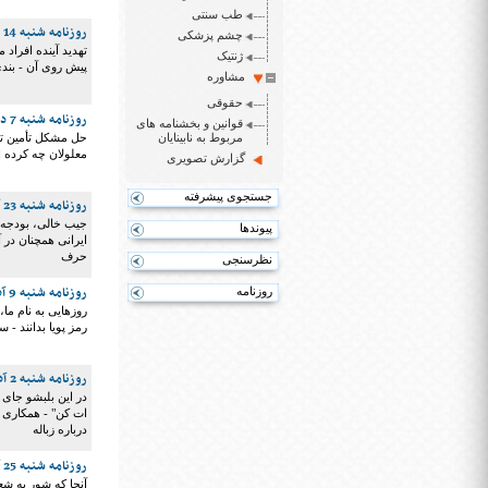
طب سنتی
روزنامه شنبه 14 دی 1398
چشم پزشکی
تهدید آینده افراد
ژنتیک
پیش روی آن - بندی
مشاوره
حقوقی
روزنامه شنبه 7 دی 1398
قوانین و بخشنامه های
مربوط به نابینایان
حل مشکل تأمین تج
معلولان چه کرده است؟ - Scan Cursor, قابلیت تازه JAWS 2020 13 - داست
گزارش تصویری
جستجوی پیشرفته
روزنامه شنبه 23 آذر 1398
جیب خالی، بودجه ع
پیوندها
ایرانی همچنان در آ
حرف
نظرسنجی
روزنامه شنبه 9 آذر 1398
روزنامه
روزهایی به نام ما،
رمز پویا بدانند - 
روزنامه شنبه 2 آذر 1398
در این بلبشو جای 
درباره زباله
روزنامه شنبه 25 آبان 1398
آنجا که شور به شع