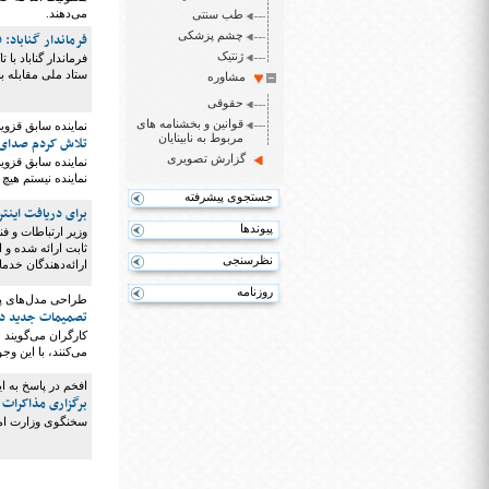
می‌دهند.
طب سنتی
چشم پزشکی
فرماندار گناباد:
ژنتیک
فرماندار گناباد با
ستاد ملی مقابله 
مشاوره
حقوقی
قوانین و بخشنامه های
نماینده سابق قزو
مربوط به نابینایان
تلاش کردم صدای 
گزارش تصویری
نماینده سابق قزو
نماینده نیستم هیچ 
جستجوی پیشرفته
برای دریافت اینتر
پیوندها
ثابت ارائه شده و ا
نظرسنجی
ارائه‌دهندگان خدما
روزنامه
طراحی مدل‌های پی
تصمیمات جدید درباره م
می‌کنند، با این و
افخم در پاسخ به ایر
برگزاری مذاکرات 
سخنگوی وزارت امور خارجه 