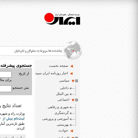
بخشنامه ها مربوط به معلولان و نابینایان
جستجوی پیشرفته
صفحه نخست
>
اخبار روزنامه ایران سپید
از تاریخ:
برای مثال : 3/23
سیاسی
قانون حمایت از حقوق معلولان
>
متن جستجو:
داخلی
اخبار حوزه معلولان و نابینایان
بین الملل
>
اجتماعی
تعداد نتایج یافت شد
شهری و رفاهی
ایران سپید سایت خبری نابینایان و تنها روزنامه به خ
>
گردشگری
وزارت راه و شهرس
ثبت‌نام بیش از ۹۸۰ هزار نفر در سامانه نهضت ملی مسکن
آموزشی و پرورشی
بهزیستی
کردند.
حوادث
اقتصادی
وزارت راه و شهرسا