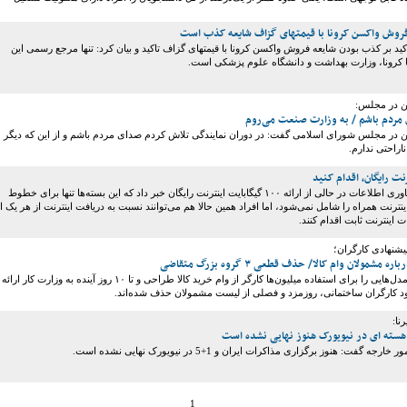
 فروش واکسن کرونا با قیمتهای گزاف شایعه کذب است
 تاکید بر کذب بودن شایعه فروش واکسن کرونا با قیمتهای گزاف تاکید و بیان کرد: تنها مرجع رسمی این
با کرونا، وزارت بهداشت و دانشگاه علوم پزشکی است.
ین در مجلس:
مردم باشم / به وزارت صنعت می‌روم
ین در مجلس شورای اسلامی گفت: در دوران نمایندگی تلاش کردم صدای مردم باشم و از این که دیگر
ناراحتی ندارم.
نت رایگان، اقدام کنید
وزیر ارتباطات و فناوری اطلاعات در حالی از ارائه ۱۰۰ گیگابایت اینترنت رایگان خبر داد که این بسته‌ها تنها برای خطوط
ینترنت همراه را شامل نمی‌شود، اما افراد همین حالا هم می‌توانند نسبت به دریافت اینترنت از هر یک ا
ت اینترنت ثابت اقدام کنند.
شنهادی کارگران؛
شمولان وام کالا/ حذف قطعی ۳ گروه بزرگ متقاضی
کارگران می‌گویند مدل‌هایی را برای استفاده میلیون‌ها کارگر از وام خرید کالا طراحی و تا ۱۰ روز آینده به وزارت کار ارائه
جود کارگران ساختمانی، روزمزد و فصلی از لیست مشمولان حذف شده‌اند.
نا:
هسته ای در نیویورک هنوز نهایی نشده است
گفت: هنوز برگزاری مذاکرات ایران و 1+5 در نیویورک نهایی نشده است.
1