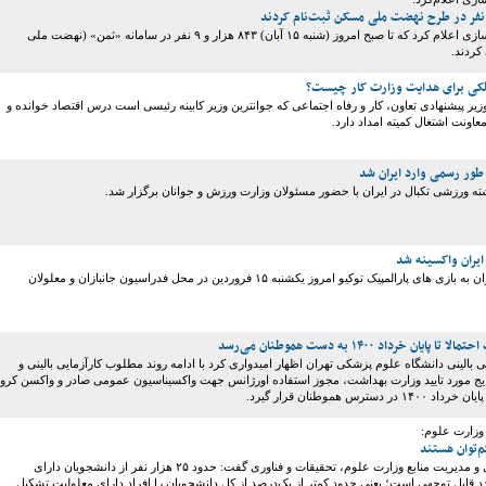
وزارت راه و شهرسازی اعلام کرد که تا صبح امروز (شنبه ۱۵ آبان) ۸۴۳ هزار و ۹ نفر در سامانه «ثمن» (نهضت ملی
کردند.
ملکی برای هدایت وزارت کار چیست؟
یر پیشنهادی تعاون، کار و رفاه اجتماعی که جوانترین وزیر کابینه رئیسی است درس اقتصاد خوانده و
معاونت اشتغال کمیته امداد دارد.
طور رسمی وارد ایران شد
ته ورزشی تکبال در ایران با حضور مسئولان وزارت ورزش و جوانان برگزار شد.
ایران واکسینه شد
کاروان اعزامی ایران به بازی های پارالمپیک توکیو امروز یکشنبه ۱۵ فروردین در محل فدراسیون جانبازان و معلولان
ایان خرداد ۱۴۰۰ به دست هموطنان می‌رسد
ی بالینی دانشگاه علوم پزشکی تهران اظهار امیدواری کرد با ادامه روند مطلوب کارآزمایی بالینی و
 مورد تایید وزارت بهداشت، مجوز استفاده اورژانس جهت واکسیناسیون عمومی صادر و واکسن کرون
دسترس هموطنان قرار گیرد.
 وزارت علوم:
معاون اداری، مالی و مدیریت منابع وزارت علوم، تحقیقات و فناوری گفت: حدود ۲۵ هزار نفر از دانشجویان دارای
د قابل توجهی است؛ یعنی حدود کمتر از یک‌درصد از کل دانشجویان را افراد دارای معلولیت تشکیل