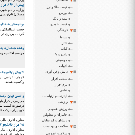
بیش از ۸۴۳ هزار نفر در طرح نهضت ملی مسکن ثبت‌نام کردند
قیمت طلا و ارز
بورس
مسکن) نام‌نویسی 
بیمه و بانک
برنامه‌های عبدال
قیمت خودرو
حجت‌ عبدالملکی وز
فرهنگی
کارنامه پرباری در 
سینما
تئاتر
رشته «تکبال» به 
کتاب
مراسم افتتاحیه رش
رادیو و TV
موسیقی
ادبیات
کاروان پارالمپیک 
دانش و فن آوری
سخت افزار
واکسینه شدند.
نرم افزار
علمی
واکسن ایران برکت احتمالا تا پ
اینترنت و ارتباطات
مدیرمرکز کارآزمای
ورزشی
درصورت کسب نتایج
ورزش عمومی
کوو ایران برکت تا پایان خرداد ۱۴۰۰ در 
جانبازان و معلولین
معاون اداری مالی
نابینایان و کم بینایان
۲۵ هزار دانشجو کم‌توان هستند
سلامت و بهداشت
سلامت عمومی
معلولیت اند که عد