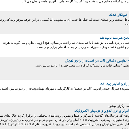
جان گرفته و خلق می شوند و روایتگر پشتکار معلولی با انرژی مثبت را بیان می کند.
ه خبرنگار شدند
غل سخت و پر هیجان است که خیلی‌ها جذب آن می‌شوند، اما کسانی در این حرفه موفق‌ترند که روحی
ست.
ان هنرمند نابینا شد
ی بر درد نابینایی اش شد تا با غم ندیدن دنیا راحت تر بسازد. هیچ آرزویی ندارد و می گوید به هرچه
و اکنون فقط موفقیت فرزندانم و رسیدن به اهدافشان برایم مهم است.
 نمایشی ”نشانی قلب من است” از رادیو نمایش
ی "نشانی قلب من است"به کارگردانی مجید حمزه از رادیو نمایش شد.
 رادیو نمایش پیدا شد
» برگزار میشود
 که در سال‌های گذشته با تمرکز بر صدا و تصویر، رویدادهای مختلفی را برگزار کرده حالا اتفاق مه
و بزرگی را با همکاری فستیوال موسیقی الکترونیک CTM آلمان رقم خواهد زد. موسیقی و هنر تجربیِ صتِ تهران، دوره‌ی
چهارم خود را به تبادل هنری میان تهران و برلین اختصاص داده است. این رویداد ۵ روزه با نام T X CTM
د شد.