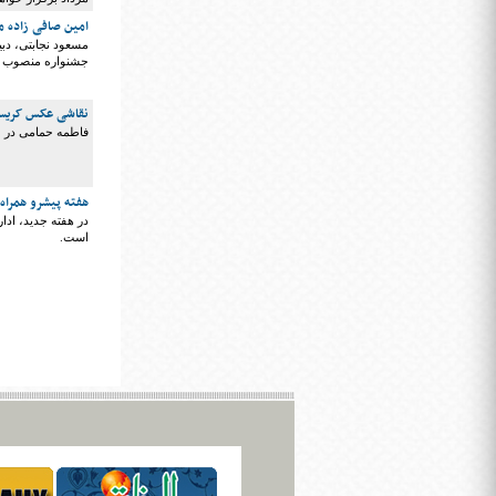
امین صافی زاده 
مسعود نجابتی، دب
جشنواره منصوب ک
نقاشی عکس کریستی
فاطمه حمامی در ج
هفته پیشرو همراه
در هفته جدید، ادا
است.