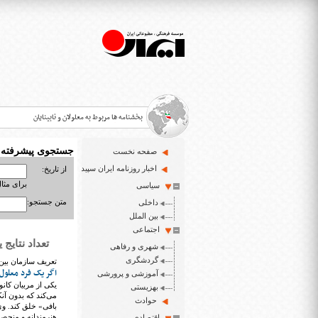
بخشنامه ها مربوط به معلولان و نابینایان
جستجوی پیشرفته
صفحه نخست
>
اخبار روزنامه ایران سپید
از تاریخ:
برای مثال : 3/23
سیاسی
قانون حمایت از حقوق معلولان
>
متن جستجو:
داخلی
اخبار حوزه معلولان و نابینایان
بین الملل
>
اجتماعی
تعداد نتایج یافت شد
شهری و رفاهی
ایران سپید سایت خبری نابینایان و تنها روزنامه به خ
>
گردشگری
تعریف سازمان بین‌ا
اگر یک فرد معلول
آموزشی و پرورشی
یکی از مربیان کان
بهزیستی
می‌کند که بدون آن
حوادث
بافی» خلق کند. وی
هنرمندانه‌ و منحص
اقتصادی