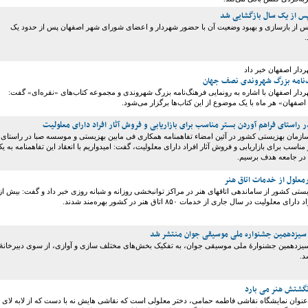
 پس از یک سال بازگشایی شد
 پس از بازسازی و بهبود وضعیت آن با حضور شهردار و اعضای شورای شهر اصفهان پس از حدود یک
دار اصفهان خبر داد
گ‌نامه بزرگ شهروندی نصف جهان
دار اصفهان با اشاره به رونمایی فرهنگ‌نامه بزرگ شهروندی و مجموعه کتاب‌های «نقره‌ای» گفت:
صفهان» هر ماه با یک موضوع از این کتاب‌ها برگزار می‌شود.
ر راستای فراهم آوردن بستر مناسب برای بازاریابی و فروش آثار افراد دارای معلولیت
ازمان بهزیستی کشور در آئین امضاء تفاهمنامه همکاری فی مابین بهزیستی و موسسه صبا در راستای
ناسب برای بازاریابی و فروش آثار افراد دارای معلولیت، گفت: امیدواریم با انعقاد این تفاهمنامه به ی
 در جامعه هدف برسیم.
تی کشور از ساماندهی اتاقهای هنر در مراکز توانبخشی روزانه و شبانه روزی خبر داد و گفت: بیش از
 سیزدهمین جشنواره ملی موسیقی جوان منتشر شد
سیزدهمین جشنوارۀ ملی موسیقی جوان، به تفکیک بخش‌های مختلف سازی و آوازی، از سوی دبیرخانۀ
د.
انگشتش هنر می بارد
عنوان نمایشگاه نقاشی فاطمه حمامی، دختر معلولی است که نقاشی هایش نه با دست که از لابه لای