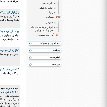
سرانگشتان پاهایش 
طب سنتی
چشم پزشکی
بازیگران ایرانی ک
ژنتیک
خبرنگاری جزو مشا
مشاوره
کنجکاوی‌شان بالا
حقوقی
قوانین و بخشنامه های
مربوط به نابینایان
موسیقی مرهم چشم
گزارش تصویری
نواختن ویولون مرهم
می خواستم رسیدم 
جستجوی پیشرفته
آغاز پخش مجموعه
پیوندها
پخش مجموعه نمایش
نظرسنجی
روزنامه
" الماس سفید" در
از 25 مرداد ماه ، شنونده سریال جدید رادیویی "الماس سفید" به کارگردانی : مهرداد مهماندوست از رادیو نمایش باشید .
رویداد هنری «صِت
از 4 تا 8 مرداد با تمرکز بر نور، تصویر و موسیقی الکترونیک
مجموعه هنری «صِت»
مرداد برگزار خواه