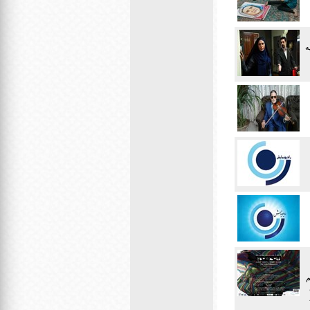
ه
م
SE از تاریخ ۴ تا ۸