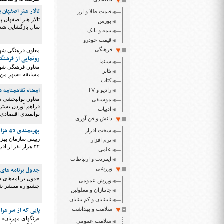
تالار هنر اصفهان
قیمت طلا و ارز
تالار هنر اصفهان
بورس
سال بازگشایی شد.
بیمه و بانک
قیمت خودرو
فرهنگی
معاون فرهنگی شهر
رونمایی از فرهن
سینما
معاون فرهنگی شهر
تئاتر
مسابقه «شهرِ من ا
کتاب
امضاء تفاهمنامه د
رادیو و TV
معاون توانبخشی س
موسیقی
فراهم آوردن بستر م
ادبیات
توانمندی اقتصادی
دانش و فن آوری
بهره‌مندی 42 هزارمعلول از خدمات اتاق هنر
سخت افزار
رییس سازمان بهزیس
نرم افزار
۴۲ هزار نفر از افراد دارای معلولیت در سال جاری از خدمات ۸۵۰ اتاق هنر در کشور بهره‌مند شدند.
علمی
اینترنت و ارتباطات
ورزشی
جدول برنامه های
جدول برنامه‌های 
ورزش عمومی
جشنواره منتشر ش
جانبازان و معلولین
نابینایان و کم بینایان
پایی که از سر هر
سلامت و بهداشت
«رنگهای مهربان» 
سلامت عمومی