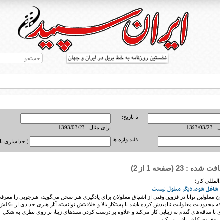
تا تاریخ:
1393/0
برای مثال : 1393/03/23
کلید واژه ها:
( جداسازی با ,
ه : 23 (صفحه 1 از 2)
ط بریل در جهان
لمللی کار؛
 شاغل شود، دیگر معلول نیست
ون معلولین توانا در قزوین وقتی از اشتیاق معلولان برای یادگیری هنر سخن می‌گوید، هنرجویی را معرف
که محدودیت معلولیت ناامیدش کرده باشد با پشتکار بالا و خلاقیتش توانسته آثار هنری جدیدی از «کلش
 با ساقه‌های گندم به زیبایی کار می‌کند و علاوه بر درست کردن سبدهای زیبا، بر روی بطری به شکل
ربه‌فردی کلش بافی می‌کند.