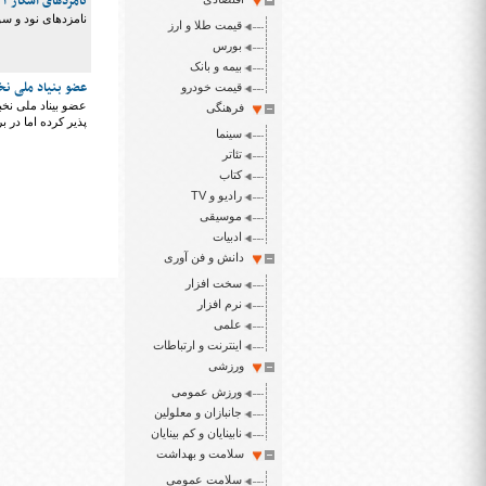
نامزدهای اسکار ۲۰۲۱ اعلام شد
نامزدهای نود و س
قیمت طلا و ارز
بورس
بیمه و بانک
عضو بنیاد ملی نخ
قیمت خودرو
عضو بیناد ملی نخب
فرهنگی
پذیر کرده اما در ب
سینما
تئاتر
کتاب
رادیو و TV
موسیقی
ادبیات
دانش و فن آوری
سخت افزار
نرم افزار
علمی
اینترنت و ارتباطات
ورزشی
ورزش عمومی
جانبازان و معلولین
نابینایان و کم بینایان
سلامت و بهداشت
سلامت عمومی