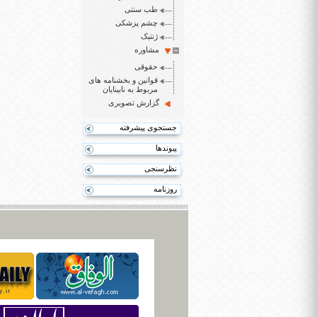
طب سنتی
چشم پزشکی
ژنتیک
مشاوره
حقوقی
قوانین و بخشنامه های
مربوط به نابینایان
گزارش تصویری
جستجوی پیشرفته
پیوندها
نظرسنجی
روزنامه