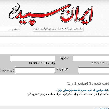
تا تاریخ:
1393/0
برای مثال : 1393/03/23
کلید واژه ها:
( جداسازی با ,
ه : 3 (صفحه 1 از 1)
ط بریل در جهان
ات مردمی در ایام محرم توسط بهزیستی تهران
تان تهران راه‌های جذب نذورات نیکوکاران در ایام ماه محرم را تشریح کرد.