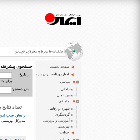
بخشنامه ها مربوط به معلولان و نابینایان
جستجوی پیشرفته
صفحه نخست
>
اخبار روزنامه ایران سپید
از تاریخ:
برای مثال : 3/23
سیاسی
قانون حمایت از حقوق معلولان
>
متن جستجو:
داخلی
اخبار حوزه معلولان و نابینایان
بین الملل
>
اجتماعی
تعداد نتایج یافت شد
شهری و رفاهی
ایران سپید سایت خبری نابینایان و تنها روزنامه به خ
>
گردشگری
راه‌های جذب نذور
آموزشی و پرورشی
مدیرکل بهزیستی اس
بهزیستی
حوادث
اقتصادی