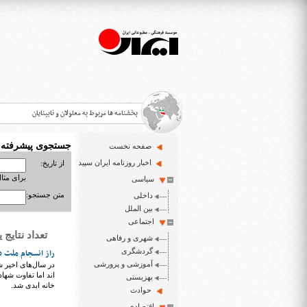
بخشنامه ها مربوط به معلولان و نابینایان
جستجوی پیشرفته
صفحه نخست
>
اخبار روزنامه ایران سپید
از تاریخ:
برای مثال : 3/23
سیاسی
قانون حمایت از حقوق معلولان
>
متن جستجو:
داخلی
اخبار حوزه معلولان و نابینایان
بین الملل
>
اجتماعی
تعداد نتایج یافت شد
شهری و رفاهی
ایران سپید سایت خبری نابینایان و تنها روزنامه به خ
>
گردشگری
راز انسجام ملت د
آموزشی و پرورشی
در سال‌های اخیر 
اند اما تفاوت شهاد
بهزیستی
خانه ابدی شد.
حوادث
اقتصادی