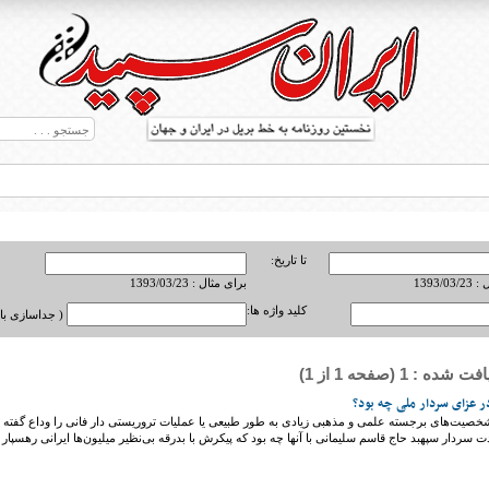
تا تاریخ:
1393/0
برای مثال : 1393/03/23
کلید واژه ها:
( جداسازی با ,
ه : 1 (صفحه 1 از 1)
ط بریل در جهان
ر عزای سردار ملی چه بود؟
شخصیت‌های برجسته علمی و مذهبی زیادی به طور طبیعی یا عملیات تروریستی دار فانی را وداع گفته
ت سردار سپهبد حاج قاسم سلیمانی با آنها چه بود که پیکرش با بدرقه بی‌نظیر میلیون‌ها ایرانی رهسپار