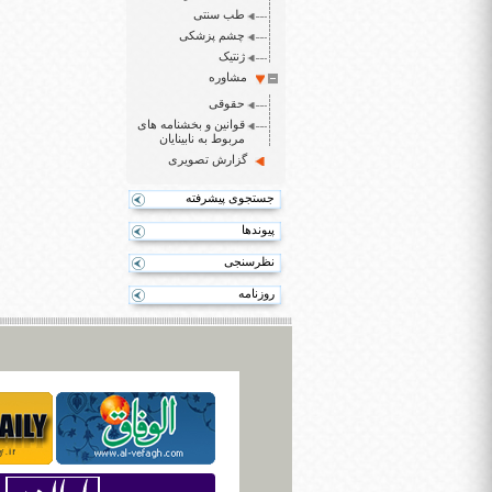
طب سنتی
چشم پزشکی
ژنتیک
مشاوره
حقوقی
قوانین و بخشنامه های
مربوط به نابینایان
گزارش تصویری
جستجوی پیشرفته
پیوندها
نظرسنجی
روزنامه