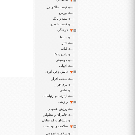
قیمت طلا و ارز
بورس
بیمه و بانک
قیمت خودرو
فرهنگی
سینما
تئاتر
کتاب
رادیو و TV
موسیقی
ادبیات
دانش و فن آوری
سخت افزار
نرم افزار
علمی
اینترنت و ارتباطات
ورزشی
ورزش عمومی
جانبازان و معلولین
نابینایان و کم بینایان
سلامت و بهداشت
سلامت عمومی