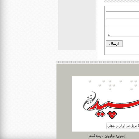
مجری:
نوآوران تارنماگستر