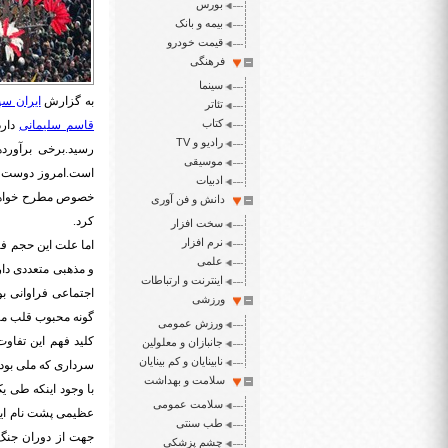
بورس
بیمه و بانک
قیمت خودرو
فرهنگی
سینما
به گزارش
ایران سپ
تئاتر
کتاب
قاسم سلیمانی
دارد
رادیو و TV
رسید.برخی برآورد
موسیقی
است.امروز دوست و د
ادبیات
خصوص مطرح خواهد ش
دانش و فن آوری
کرد.
سخت افزار
نرم افزار
اما علت این حجم ف
علمی
و مذهبی متعددی دار
اینترنت و ارتباطات
اجتماعی فراوانی بو
ورزشی
گونه محبوب قلب میلی
ورزش عمومی
کلید فهم این تفاوت
جانبازان و معلولین
نابینایان و کم بینایان
سرداری که ملی بود 
سلامت و بهداشت
با وجود اینکه طی ی
سلامت عمومی
عظیمی پشت نام این 
طب سنتی
جهت از دوران جنگ ت
چشم پزشکی