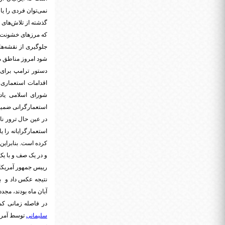
نمی‌توان فردی را یا
گذشته از تلاش‌های 
که مرزهای خشونت و
جلوگیری از نقشه‌ه
شود امروز مناطق م
دستور ترامپ برای
شورای اسلامی یادآور کودتای ۲۸ مرداد و سرنگونی هواپیم
استعمارگرانی ضمیمه
در عین حال ترور نا
استعمارگرایانه را 
کرده است. بنابراین
و در یک صف و با یک 
رییس جمهور آمریکا 
نتیجه عکس داد و با
آبان ماه بودند، مجددا
در فاصله زمانی کم
سلیمانی
توسط آمریک