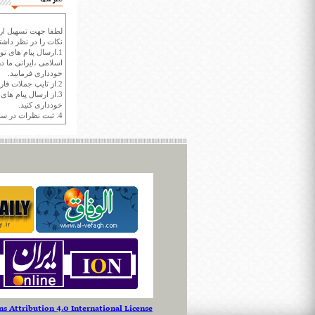
لطفا جهت تسهیل ارتب
نکات را در نظر داشته
1.ارسال پیام های تو
اسلامی ،ایرانی ما در
خودداری فرمایید.
2.از تایپ جملات فارسی با حروف انگلیسی خودداری کنید.
3.از ارسال پیام ها
خودداری کنید.
4. ثبت نظرات در سايت ايران سپيد براي هر نظر حداکثر 400 واژه است.
 Attribution 4.0 International License