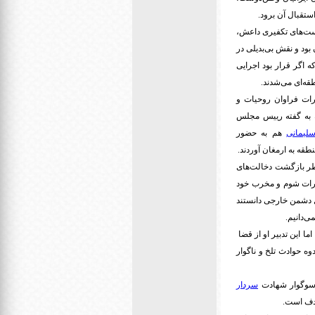
ستقبال آن برود.
ست‌های تکفیری داعش،
ود و نقش بی‌بدیلی در
 اگر قرار بود اجرایی
طقه‌ای می‌شدند.
رات فراوان روحیات و
منطقه بود.خاطره ای که به گفته رییس مجلس
لیمانی
هم به حضور
قه به ارمغان آوردند.
طر بازگشت دخالت‌های
فکرات شوم و مخرب خود
بل دشمن خارجی دانستند
ی‌دانیم.
ما این تدبیر او از قضا
ه حوادث تلخ و ناگوار
، سوگوار شهادت
سردار
هدف است.