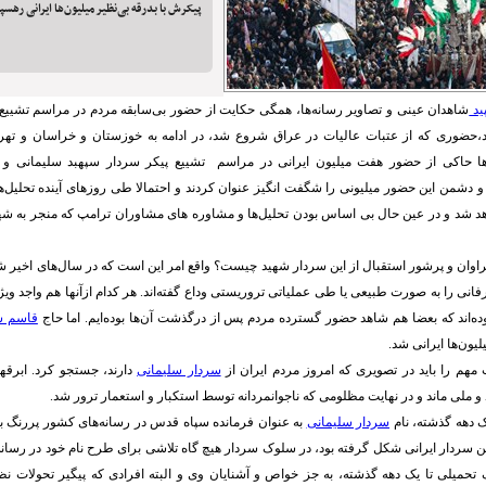
پیکرش با بدرقه بی‌نظیر میلیون‌ها ایرانی رهسپ
ید
شاهدان عینی و تصاویر رسانه‌ها، همگی حکایت از حضور بی‌سابقه مردم در مراسم تشییع
،حضوری که از عتبات عالیات در عراق شروع شد، در ادامه به خوزستان و خراسان و تهر
ها حاکی از حضور هفت میلیون ایرانی در مراسم تشییع پیکر سردار سپهبد سلیمانی و
شمن این حضور میلیونی را شگفت انگیز عنوان کردند و احتمالا طی روزهای آینده تحلیل‌ها
د و در عین حال بی اساس بودن تحلیل‌ها و مشاوره های مشاوران ترامپ که منجر به شه
راوان و پرشور استقبال از این سردار شهید چیست؟ واقع امر این است که در سال‌های اخیر
فانی را به صورت طبیعی یا طی عملیاتی تروریستی وداع گفته‌اند. هر کدام ازآنها هم واجد وی
ده‌اند که بعضا هم شاهد حضور گسترده مردم پس از درگذشت آن‌ها بوده‌ایم. اما حاج
قاسم س
ون‌ها ایرانی ‌شد.
 مهم را باید در تصویری که امروز مردم ایران از
سردار سلیمانی
دارند، جستجو کرد. ابرقه
و ملی ماند و در نهایت مظلومی که ناجوانمردانه توسط استکبار و استعمار ترور شد.
ک دهه گذشته، نام
سردار سلیمانی
به عنوان فرمانده سپاه قدس در رسانه‌های کشور پررنگ ب
سردار ایرانی شکل گرفته بود، در سلوک سردار هیچ گاه تلاشی برای طرح نام خود در رسانه‌ه
حمیلی تا یک دهه گذشته، به جز خواص و آشنایان وی و البته افرادی که پیگیر تحولات نظا