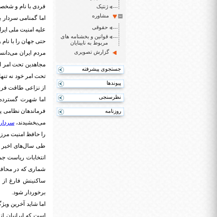
فردی با نام و شخصی
ژنتیک
مشاوره
اما گمنامی سردار ب
حقوقی
علیه امنیت ملی ایرا
قوانین و بخشنامه های
حتی جهان را با نام
مربوط به نابینایان
گزارش تصویری
مردم ایران می‌دان
مجاهدین تحت امر اب
جستجوی پیشرفته
تحت امر خود نه تنه
پیوندها
از نزاعی طاقت فرسا
نظرسنجی
اما شهرت گسترده ف
فرماندهان نظامی پ
روزنامه
می‌بخشیدند،
سردار 
را حافظ امنیت مرزه
طی سال‌های اخیر ب
انتخابات ریاست جمه
شماری که در محافل
ساکنینش فارغ از م
برخوردار شود.
اما شاید آخرین ویژ
است که ایرانیان ا