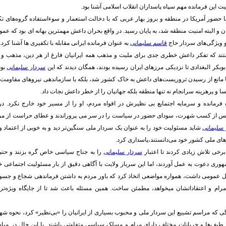
ت این فرمانده مهم سپاه پاسداران انقلاب اسلامی آشنا بود.
ا حضور آمریکا در منطقه و بروز بهار عربی که با دخالت استعمار و سوءاستفاده گروه‌های تک
ن و البته امنیت منطقه شد، به پایان رسید. در واقع بحران داعش مهمترین بهانه ای بود که عمو
 و ویژگی‌های سردار حاج
قاسم سلیمانی
به عنوان فرمانده ایرانی مقابله با تکفیری ها آشنا کرد.
ستند که تفکر داعش خطری جدی برای ملیت و مذهب همه ایرانیان فارغ از هر دین، مذهب و 
وبکر البغدادی تا نزدیکی مرزهای ایران رسیده بودند، همگان دیدند که این
سردار سلیمانی
بود
ا مانع از رسیدن تروریست‌های داعش به خاک کشور شد، بلکه با سازماندهی نیروهای مقاومت
 و پرهزینه سرانجام نه تنها منطقه بلکه جهانیان را از خطر داعش نجات داد.
رمانده و سرمایه اجتمایع بی نظیرش در افواه مردم، او را از مسیر خود خارج نکرد. در
س از کسب شهرت، سودای حضور در سیاست را در سر می پروراندند و عطای حراست از مرز
سلیمانی
شاید مسئولیت خود را به عنوان یک سردار ملی سنگین‌تر دید و به خوبی از اعتماد و
ای ملی کشور خود می‌دانستند،پاسداری کرد.
رخی تلاش زیادی کردند تا اعتبار
سردار سلیمانی
را به جناح سیاسی خاص گره بزنند و حتی
وری دعوت به عمل آوردند، اما این سرباز ولایت با آگاهی دقیق از بار مسئولیت اجتماعی 
 عمومی داشت، همواره مواضعی اتخاذ کرد که باور مردم به داشتن فرماندهی شجاع و جسور 
رام و اعتقاداتشان میخواهد، مطمئن ساخت. همین مسئله باعث شد تا از جایگاه ویژه‌تر
گی که مراسم تشییع این سردار ملی و محبوب بسیاری از ایرانیان را «بی‌نظیر» کرد، نحوه شه
ز طیف‌ها و جریانات مختلف دارای مرام و مسلک سیاسی متفاوتی باشند. با این حال در میا