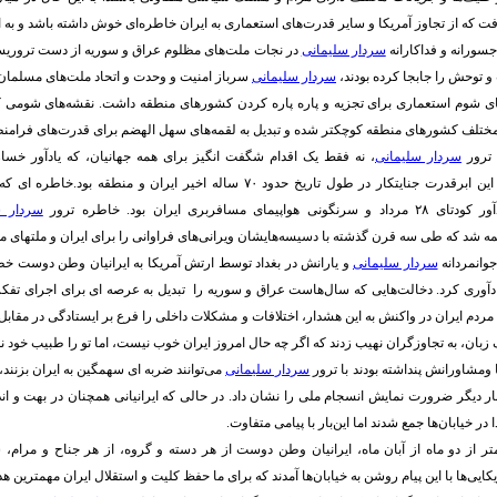
فت که از تجاوز آمریکا و سایر قدرت‌های استعماری به ایران خاطره‌ای خوش داشته باشد و به ا
جسورانه و فداکارانه
سردار سلیمانی
در نجات ملت‌های مظلوم عراق و سوریه از دست تروری
 توحش را جابجا کرده بودند،
سردار سلیمانی
سرباز امنیت و وحدت و اتحاد ملت‌های مسلمان ب
ای شوم استعماری برای تجزیه و پاره پاره کردن کشورهای منطقه داشت. نقشه‌های شومی که
ختلف کشورهای منطقه کوچکتر شده و تبدیل به لقمه‌های سهل الهضم برای قدرت‌های فرامن
 ترور
سردار سلیمانی
، نه فقط یک اقدام شگفت انگیز برای همه جهانیان، که یادآور خسا
اقدامات استعماری این ابرقدرت جنایتکار در طول تاریخ حدود ۷۰ ساله اخیر ایران و 
ای مسافربری ایران بود. خاطره ترور
سردار س
 شد که طی سه قرن گذشته با دسیسه‌هایشان ویرانی‌های فراوانی را برای ایران و ملتهای منط
جوانمردانه
سردار سلیمانی
و یارانش در بغداد توسط ارتش آمریکا به ایرانیان وطن دوست خ
یادآوری کرد. دخالت‌هایی که سال‌هاست عراق و سوریه را تبدیل به عرصه ای برای اجرای ت
 مردم ایران در واکنش به این هشدار، اختلافات و مشکلات داخلی را فرع بر ایستادگی در مقا
زبان، به تجاوزگران نهیب زدند که اگر چه حال امروز ایران خوب نیست، اما تو را طبیب خود نم
ومشاورانش پنداشته بودند با ترور
سردار سلیمانی
می‌توانند ضربه ای سهمگین به ایران بزنند، ا
ر دیگر ضرورت نمایش انسجام ملی را نشان داد. در حالی که ایرانیانی همچنان در بهت و اندو
 در خیابان‌ها جمع شدند اما این‌بار با پیامی متفاوت.
تر از دو ماه از آبان ماه، ایرانیان وطن دوست از هر دسته و گروه، از هر جناح و مرام
ایی‌ها با این پیام روشن به خیابان‌ها آمدند که برای ما حفظ کلیت و استقلال ایران مهمترین 