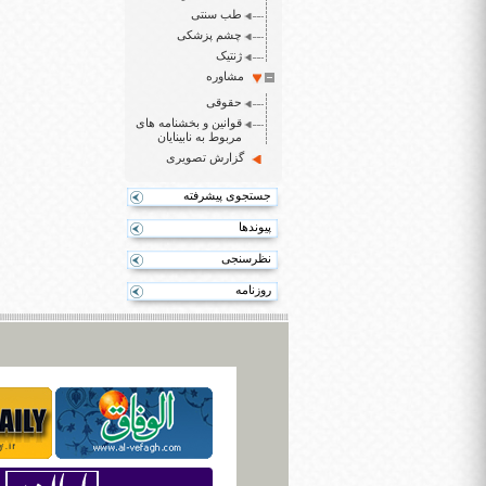
طب سنتی
چشم پزشکی
ژنتیک
مشاوره
حقوقی
قوانین و بخشنامه های
مربوط به نابینایان
گزارش تصویری
جستجوی پیشرفته
پیوندها
نظرسنجی
روزنامه