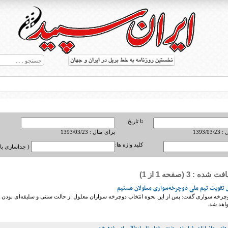
تا تاریخ:
1393/0
برای مثال : 1393/03/23
کلید واژه ها:
( جداسازی با ,
ه : 3 (صفحه 1 از 1)
ط بریل در جهان
 تقویت تیم ملی دوچرخه‌سواری معلولان هستیم
وچرخه سواری گفت: پس از این نحوه انتخاب دوچرخه سواران معلول از حالت سنتی و سلیقه‌ای بودن
واهد شد.