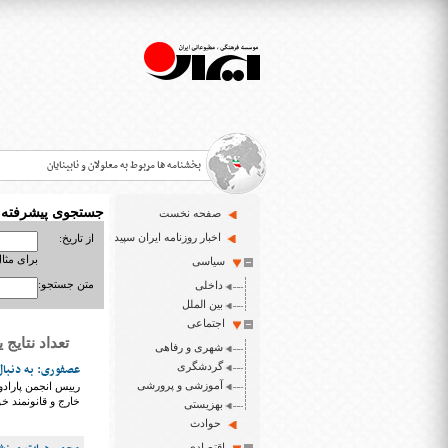
بخشنامه ها مربوط به معلولان و نابینایان
جستجوی پیشرفته
صفحه نخست
>
اخبار روزنامه ایران سپید
از تاریخ:
برای مثال : 3/23
سیاسی
قانون حمایت از حقوق معلولان
>
متن جستجو:
داخلی
اخبار حوزه معلولان و نابینایان
بین الملل
>
اجتماعی
تعداد نتایج یافت شد
شهری و رفاهی
ایران سپید سایت خبری نابینایان و تنها روزنامه به خ
>
گردشگری
عصفوری: به دنبال
آموزشی و پرورشی
رییس انجمن پاراد
خارج و قانونمند خ
بهزیستی
حوادث
اقتصادی