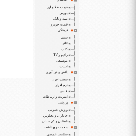
قیمت طلا و ارز
بورس
بیمه و بانک
قیمت خودرو
فرهنگی
سینما
تئاتر
کتاب
رادیو و TV
موسیقی
ادبیات
دانش و فن آوری
سخت افزار
نرم افزار
علمی
اینترنت و ارتباطات
ورزشی
ورزش عمومی
جانبازان و معلولین
نابینایان و کم بینایان
سلامت و بهداشت
سلامت عمومی