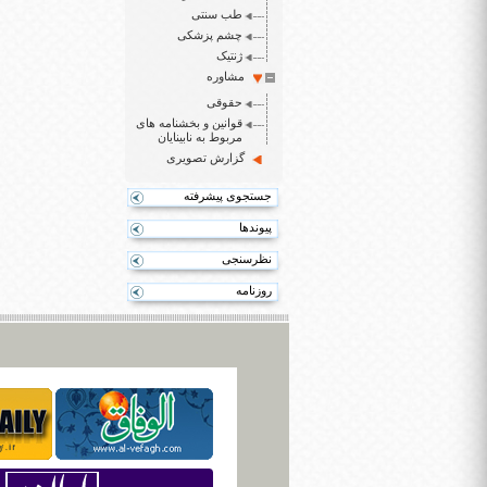
طب سنتی
چشم پزشکی
ژنتیک
مشاوره
حقوقی
قوانین و بخشنامه های
مربوط به نابینایان
گزارش تصویری
جستجوی پیشرفته
پیوندها
نظرسنجی
روزنامه