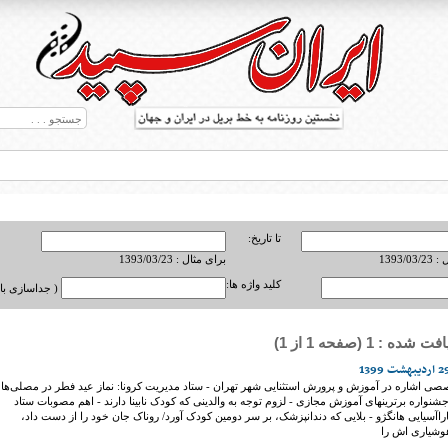
تا تاریخ:
1393/0
برای مثال : 1393/03/23
کلید واژه ها:
( جداسازی با ,
ه : 1 (صفحه 1 از 1)
ط بریل در جهان
صصی اشاره در آموزش و پرورش استثنایی شهر تهران - ستاد مدیریت کرونا: نماز عید فطر در مصلی‌ها
جشنواره برترینهای آموزش مجازی - لزوم توجه به والدینی که کودک نابینا دارند - اهم مصوبات ستاد
پاراآسیایی هانگژو - بلایی که دندانپزشک، بر سر دومین کودک آورد/ روناک جان خود را از دست داد،
هوشیاری اش را