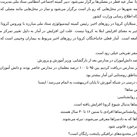
: نماز عید فطر در مصلی‌ها برگزار نمی‌شود: دبیر کمیته اجتماعی انتظامی ستاد ملی مدیریت ک
مه شهرها در محل‌هایی که رو باز است برگزار می‌شود و نماز در محل‌هایی مانند مصلی که
گاه اطلاع رسانی وزارت کشور
بتلایانِ کرونا در روزهای اخیر: رئیس کمیته اپیدمیولوژی ستاد ملی مبارزه با ویروس کرونا:اف
یر به معنای افزایش ابتلا به کرونا نیست. علت این افزایش در آمار به دلیل تغییر تمرکز م
معه است. آمار فعلی جانباختگان کرونا در روزهای اخیر مربوط به بیماران وخیمی است که ح
سفر تفریحی خیلی زود است.
ناطق روستایی این آمار بیشتر بود.
رسی در شبکه آموزش تا پایان ادریبهشت به اتمام می‌رسد./ ایسنا
س نماها!
 روانشناسی:
اها بدنبال شیوع کرونا افزایش یافته است.
نماها افرادی با سنین ۱۶ تا ۳۰ سال هستند.
ا که به دادسراها معرفی می‌شوند، تبرئه می‌شوند.
برخورد قانونی شود.
ا در محدوده‌های ترافیکی پایتخت رایگان است؟