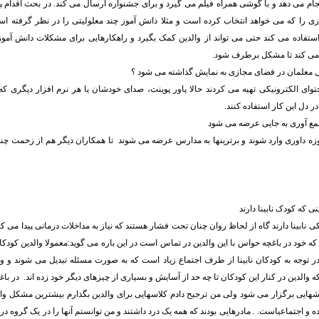
ام می دهد و با گوشی همراه فیلم می گیرد و برای جشنواره ارسال می کند. در بحث اقدام 
ی را که می خواهد انتخاب کرده است و مثلا دانش آموز چند معلولیتی را در نظر گرفته ا
ستفاده می کند حتی می تواند از والدین کمک بگیرد و راهکارهایی برای مشکلات دانش آموز
می کند تا مشکل برطرف شود.
ل معلمان در فضای مجازی به نمایش گذاشته می شود ؟
توای الکترونیکی تهیه می کردند حالا پاور پوینت، صدای خودشان یا هر نرم افزار دیگری که
ر دل این کار استفاده کنند.
 جمع آوری به جایی عرضه می شود
 حوزه داوری وارد شوند و برترینها به مدارس عرضه می شوند تا همکاران دیگر هم از زحمت چن
نی که کودک نابینا دارند
ی نابینا دارند گاه از لحاظ روان چنان تحت فشار هستند که نیاز به مداخلات درمانی پیدا می ک
ه خود در باغچه حواس با این والدین در تماس است در این باره می گوید:معمولا والدین کودکان 
ر توجه به کودکان نابینا از طرف اجتماع زیاد است که به صورت مسئله تبدیل می شوند و و
ه والدین در کنار این کودکان تا چه حد از آسایش و بسیاری از چیزهای دیگر خود زده اند. در ب
وزشهایی برگزار می شود ولی من ترجیح دادم کلاسهایی برای والدین بگذارم بیشترین مشکل وال
 اجتماعیاست. . مادرهایی بودند که همه یک درد داشتند و من توانستم آنها را در یک گروه درم