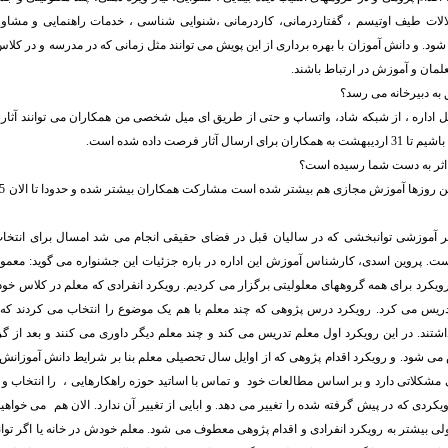
تلالات طیف اوتیسم ، گفتاردرمانی، کاردرمانی ،شنوایی شناسی ، خدمات راهنمایی و مشاو
ود. و دانش آموزان با بهره برداری از این پویش می توانند مثل زمانی که در مدرسه و در کل
علمان و آموزش در ارتباط باشند.
 به دبیرخانه می رسد؟
ل اداره ، از شبکه شاد، واتساپ و حتی از طریق ای میل شخصی من همکاران می توانند آثارش
سال آثار فرصت داده شده است.
د اثر به دست شما رسیده است؟
تر آموزشی توانبخشی که در سالیان قبل در فضای حقیقی انجام می شد امسال برای انتخ
ست. پروین اسدی، کارشناس آموزش این اداره در باره جزئیات این جشنواره می گوید: معمول
ویکرد برای همه گروههای معلولیتی برگزار می کردیم. رویکرد انفرادی که معلم در کلاس خو
ریس می کرد. رویکرد درس پژوهی که چند معلم با هم یک موضوع را انتخاب می کردند که ب
ند. در این رویکرد اول معلم تدریس می کند و چند معلم دیگر داوری می کنند و بعد از گر
ی شود. و رویکرد اقدام پژوهی که از اوایل سال تحصیلی معلم بنا بر شرایط دانش آموزانش 
شکلاتی دارد و بر اساس مطالعات خود و تماس با اساتید حوزه راهکارهایی ، را انتخاب و ان
ردی که در پیش گرفته شده را تغییر می دهد. و ابایی از تغییر آن ندارد. الان هم می خواهی
لی بیشتر به رویکرد انفرادی و اقدام پژوهی معطوف می شود. معلم خودش در خانه یا اگر توان