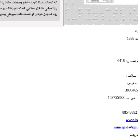
که کودک نابینا دارند - اهم مصوبات ستاد پارا
پاراآسیایی هانگژو - بلایی که دندانپزشک، بر
روناک جان خود را از دست داد، امیرعلی بینای
»
اره 6418
ی اسلامی
معینی
ن- ص.پ.
158755388
www.ira
iransepid@icpi.
ره...