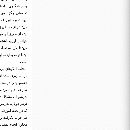
ویژه یادگیری ، اخ
تحصیلی برگزار می ش
پیوسته و مداوم با م
س: آثار از چه طریق
ج: ، از طریق ای می
بتوانیم داوری داشته باشیم تا 31 اردیبهشت به همکاران برای ار
س: تا الان چه تعدا
است.
انتخاب الگوهای بر
برنامه ریزی شده ا
جشنواره را در سه ر
طراحی کرده بود تد
تدریس آن مشکل داشت
درس دوباره تدریس م
که در بحث آموزشی م
هم جواب نگرفت رویک
مجازی انجام دهیم و