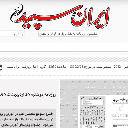
20824
منتشر شده در مورخ: 1399/2/28
ساعت: 23:59
گروه: اخبار روزنامه ایران سپید
روزنامه دوشنبه 29 اردیبهشت 1399
ط بریل در جهان
افتتاح استودیو تخصصی اشاره در آموزش و پر
تهران - ستاد مدیریت کرونا: نماز عید فطر در 
نمی‌شود - جشنواره برترینهای آموزش مجازی - 