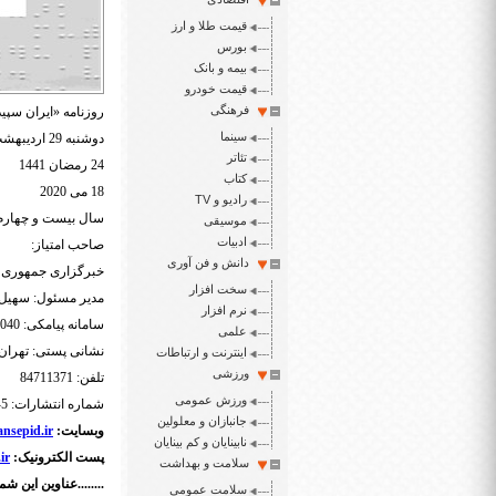
قیمت طلا و ارز
بورس
بیمه و بانک
قیمت خودرو
فرهنگی
روزنامه «ایران سپید
سینما
دوشنبه 29 اردیبهشت 1399
تئاتر
24 رمضان 1441
کتاب
18 می 2020
رادیو و TV
سال بیست و چهارم شم
موسیقی
ادبیات
صاحب امتیاز:
دانش و فن آوری
خبرگزاری جمهور
سخت افزار
مدیر مسئول: سهیل 
نرم افزار
سامانه پیامکی: 3000465040
علمی
نشانی پستی: تهرا
اینترنت و ارتباطات
ورزشی
تلفن: 84711371
ورزش عمومی
شماره انتشارات: 5-88548892
جانبازان و معلولین
وبسایت:
nsepid.ir
نابینایان و کم بینایان
پست الکترونیک:
ir
سلامت و بهداشت
........عناوین این شما
سلامت عمومی