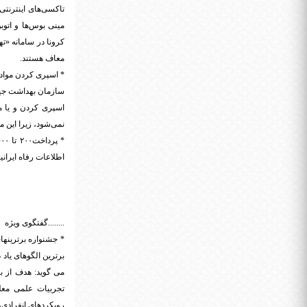
تاکسی‌های اینترنتی
مینی بوس‌ها و اتوب
کرونا در سامانه «ت
معاف هستند.
* اسپری کردن موا
سازمان بهداشت جه
اسپری کردن و یا مه
نمی‌شود، زیرا این م
اطلاعات رفاه ایرانیان برای سه
........گفتگوی ویژه
* جشنواره برترینه
برترین الگوهای یاد
می گوید: هدف از ب
تجربیات علمی معل
رویکردهای انفرادی،