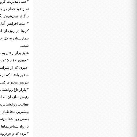
* ستاد مدیریت کرونا
نماز عید فطر در ه
برگزار نمی‌شود/پای
* علت افزایش آمار م
کرونا در روزهای اخ
بیمارستان به کل جا
شدند.
هنوز برای رفتن به 
* حضور ۱۰ تا ۱۵ درصد دانش‌آموزان در مدارس بعد از بازگشایی: وزیر آموزش و پرورش:
حضور یافتند که در م
تدریس محتوای کتب د
* بازار داغ روانشنا
رئیس سازمان نظام
فعالیت روانشناس‌نم
بیشترین مخاطبان روانشناس‌
بعضی روانشناس‌نماه
با روان‌شناس‌نماها 
* تردد کدام خودروه