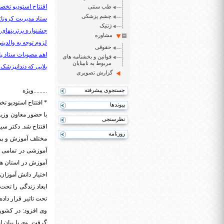
افتتاح استودیو تخ
طب سنتی
چشم پزشکی
ستاد مدیریت کرونا:
ژنتیک
جشنواره برترینهای
مشاوره
لزوم توجه به والدینی
حقوقی
اهم مصوبات ستاد پار
قوانین و بخشنامه های
مربوط به نابینایان
بلایی که دندانپزشک
گزارش تصویری
جستجوی پیشرفته
.........ویژه
* افتتاح استودیو 
پیوندها
با حضور معاون وزی
نظرسنجی
روزنامه
مختلف آموزش و پرو
آموزشی در تمامی گر
آموزش در استان ها
اختیار دانش آموزان 
ابعاد زندگی را تحت
تحت تاثیر قرار داد
وی افزود: در کشو
گرفت. وی‌ با بیان 