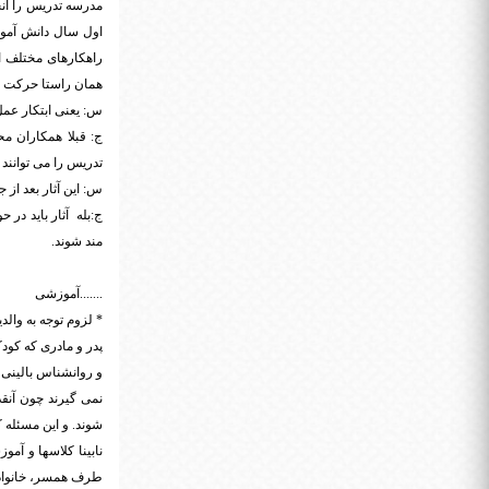
مدرسه تدریس را انج
اول سال دانش آموز
راهکارهای مختلف ا
همان راستا حرکت 
س: یعنی ابتکار عم
ج: قبلا همکاران مح
تدریس را می توانند د
س: این آثار بعد از
ج:بله آثار باید در
مند شوند.
.......آموزشی
* لزوم توجه به والدی
پدر و مادری که کودک
و روانشناس بالینی ک
نمی گیرند چون آنقد
شوند. و این مسئله ک
نابینا کلاسها و آم
طرف همسر، خانواده و