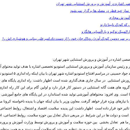
صصی اشاره در آموزش و پرورش استثنایی شهر تهران
 نماز عید فطر در مصلی‌ها برگزار نمی‌شود
 آموزش مجازی
 که کودک نابینا دارند
المپیک توکیو و پاراآسیایی هانگژو
، بر سر دومین کودک آورد/ روناک جان خود را از دست داد،امیرعلی بینایی و هوشیاری اش را
تخصصی اشاره در آموزش و پرورش استثنایی شهر تهران:
ر و رئیس سازمان آموزش و پرورش استثنایی استودیو تخصصی اشاره با هدف تولید محتوای آ
افتتاح شد. دکتر سید جواد حسینی در مراس
رش استثنایی در سال جاری هدف‌گذاری شده است اظهار داشت: راه اندازی پایگاه های 
وه های هفت گانه استثنایی در دستور کار قرار دارد و اولین گام برای این کار راه اندازی 
 است. وی افزود: محتواهای آموزشی تولید شده استاندارد در این پایگاه های جامع آموزشی
با نیازهای ویژه قرار خواهد گرفت. معاون وزیر با بیان اینکه جهان با پدیده ناخواسته کرونا
 تاثیر خود قرار داده است اظهار داشت: این پدیده سلامت، اقتصاد و اشتغال، روابط اجتماع
ه است و دولت ها در این شرایط در مربعی دنبال تعادل بین حوزه سلامت، روابط اجتماعی، ا
ر ما هم تعادل بخشی بین حوزه سلامت و آموزش و پرورش توسط وزارت آموزش و پرورش
اینکه باید به گونه ای آموزش و پرورش تنظیم می شد که سلامت آسیب نبیند و به همین منظور