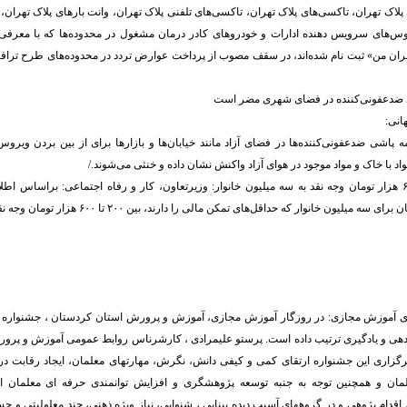
 پلاک تهران، تاکسی‌های پلاک تهران، تاکسی‌های تلفنی پلاک تهران، وانت بار‌های پلاک تهر
وس‌های سرویس دهنده ادارات و خودرو‌های کادر درمان مشغول در محدوده‌ها که با معرفی س
هران من» ثبت نام شده‌اند، در سقف مصوب از پرداخت عوارض تردد در محدوده‌های طرح ترافی
د ضدعفونی‌کننده در فضای شهری مضر است
انی:
 پاشی ضدعفونی‌کننده‌ها در فضای آزاد مانند خیابان‌ها و بازارها برای از بین بردن ویروس
واد با خاک و مواد موجود در هوای آزاد واکنش نشان داده و خنثی می‌شوند./
* پرداخت۲۰۰ تا ۶۰۰ هزار تومان وجه نقد به سه میلیون خانوار: وزیرتعاون، کار و رفاه اجتماعی: براساس
 میلیون خانوار که حداقل‌های تمکن مالی را دارند، بین ۲۰۰ تا ۶۰۰ هزار تومان وجه نقد پرداخت شد.
ای آموزش مجازی: در روزگار آموزش مجازی، آموزش و پرورش استان کردستان ، جشنواره ا
 دهی و یادگیری ترتیب داده است. پرستو علیمرادی ، کارشرناس روابط عمومی آموزش و پرور
رگزاری این جشنواره ارتقای کمی و کیفی دانش، نگرش، مهارتهای معلمان، ایجاد رقابت در
مان و همچنین توجه به جنبه توسعه پژوهشگری و افزایش توانمندی حرفه ای معلمان ا
 اقدام پژوهی و در گروههای آسیب دیده بینایی ، شنوایی، نیاز ویژه ذهنی، چند معلولیتی و