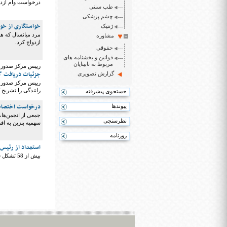
درخواست وام ازدو
طب سنتی
چشم پزشکی
خواستگاری از خوا
ژنتیک
مرد میانسال که هم
مشاوره
ازدواج کرد.
حقوقی
قوانین و بخشنامه های
مربوط به نابینایان
رییس مرکز صدور گ
جزئیات دریافت گوا
گزارش تصویری
رییس مرکز صدور گو
رانندگی را تشریح 
جستجوی پیشرفته
درخواست اختصاص 
پیوندها
جمعی از انجمن‌ها
نظرسنجی
سهمیه بنزین به اف
روزنامه
استمداد از رئیس
بیش از 58 تشکل فعال در حوزه معلولان برای رفع موانع تبعیض‌آمیز آزمون استخدامی به دکتر روحانی نامه نوشتند