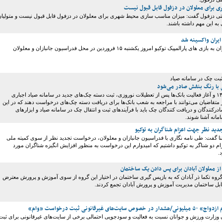
 برای معلولان در دزفول قابل قبول نیست
تی دزفول گفت: میزان مناسب سازی محیط شهری برای معلولان در دزفول قابل قبول نیست و متولیان
 به این مهم داشته باشند.
ایران واکسینه شد
کاروان اعزامی ایران به بازی های پارالمپیک توکیو امروز یکشنبه ۱۵ فروردین در محل فدراسیون جانبازان و معلولان
ثبت چک در سامانه صیاد
 با رنگ بنفش صادر می‌شود
با ورود به سال ۱۴۰۰ و آغاز فعالیت بانک‌ها پس از تعطیلات نوروزی، ثبت دسته‌ چک‌های جدید در سامانه صیاد اجباری
 متقاضیان می‌توانند با مراجعه به شعب بانک‌ها برای دریافت دسته چک‌های درخواست دهند که در این
ادرکنندگان و دریافت کنندگان چک باید با فرآیندهای ثبت و انتقال چک در سامانه صیاد و ابزارهای
انه آشنا شوند.
ید نظر جهت اعزام شناگران به توکیو
ا گفت: طی نامه نگاری با فدراسیون جانبازان و معلولان، درخواست تجدید نظر از سوی کمیته ملی
زام دو شناگر به توکیو داشتیم که امیدوارم این درخواست به منظور افزایش انگیزه شناگران مورد
.
معلولان آبادان برای پس دادن یک ساختمان
روه تکما ذر آبادان که به بازپس گیری ساختمان در اختیار این گروه از سوی آموزش و پرورش معترض
ابل ساختمان مدیریت آموزش و پرورش آبادان تجمع کردند.
‌های غیرقانونی ثبت درخواست «وام»
ن وزارت ورزش و جوانان نسبت به فعالیت و سودجویی احتمالی برخی از سایت‌های غیرقانونی برای ثبت