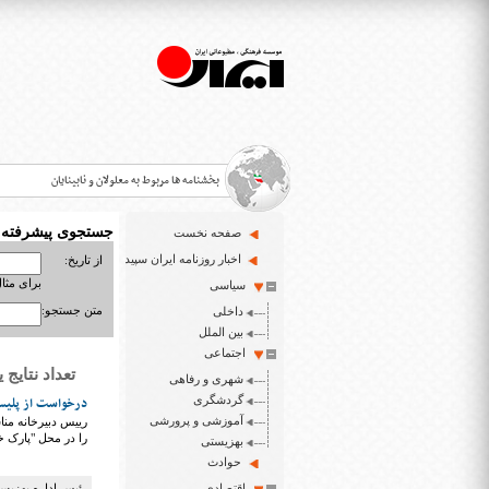
بخشنامه ها مربوط به معلولان و نابینایان
جستجوی پیشرفته
صفحه نخست
>
اخبار روزنامه ایران سپید
از تاریخ:
برای مثال : 3/23
سیاسی
قانون حمایت از حقوق معلولان
>
متن جستجو:
داخلی
اخبار حوزه معلولان و نابینایان
بین الملل
>
اجتماعی
تعداد نتایج یافت شد
شهری و رفاهی
ایران سپید سایت خبری نابینایان و تنها روزنامه به خ
>
گردشگری
درخواست از پلیس 
آموزشی و پرورشی
رییس دبیرخانه منا
را در محل "پارک خ
بهزیستی
حوادث
اقتصادی
رئیس اداره بهزیس