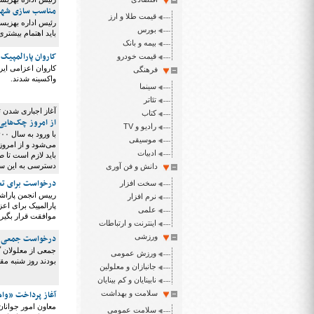
مناسب سازی شهری
قیمت طلا و ارز
رئیس اداره بهزیس
بورس
باید اهتمام بیشتری
بیمه و بانک
کاروان پارالمپیک 
قیمت خودرو
فرهنگی
واکسینه شدند.
سینما
تئاتر
آغاز اجباری شدن 
کتاب
از امروز چک‌هایی
رادیو و TV
موسیقی
می‌شود و از امروز
ادبیات
باید لازم است تا ص
دسترسی به این سام
دانش و فن آوری
درخواست برای تجد
سخت افزار
رییس انجمن پاراشن
نرم افزار
پارالمپیک برای اع
علمی
موافقت قرار بگیرد
اینترنت و ارتباطات
ورزشی
درخواست جمعی از 
جمعی از معلولان گ
ورزش عمومی
بودند روز شنبه مق
جانبازان و معلولین
نابینایان و کم بینایان
آغاز پرداخت «وام ازدواج» ۵۰ میلیونی/هشدار در خصوص سایت
سلامت و بهداشت
معاون امور جوانا
سلامت عمومی