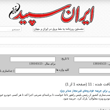
تا تاریخ:
1393/0
برای مثال : 1393/03/23
کلید واژه ها:
( جداسازی با ,
ه : 11 (صفحه 1 از 1)
ط بریل در جهان
برای جریمه خودروهای غیرمجاز معابر ویژه
سب‌سازی کشور از رئیس پلیس راهور ناجا خواست تا برنامه‌ای ضربتی اجرا کند تا هر کسی خودرو خود
ودرو ویژه معلولان" پارک کرد، جریمه شود.
تی دزفول: