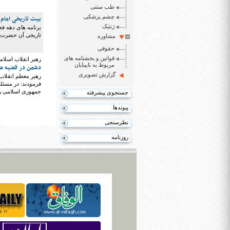
طب سنتی
چشم پزشکی
بیت تاریخی امام 
ژنتیک
برنامه های دهه فج
تاریخی آن حضرت د
مشاوره
حقوقی
قوانین و بخشنامه های
رهبر انقلاب اسلام
مربوط به نابینایان
دشمن در قضیه هست
گزارش تصویری
رهبر معظم انقلاب 
فرمودند: در مسئله
جمهوری اسلامی را ب
جستجوی پیشرفته
پیوندها
نظرسنجی
روزنامه