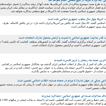
می: مذاکره با آمریکا در هیچ سطحی انجام نخواهد شد
اره به طرح مجدد موضوع مذاکره از جانب آمریکایی‌ها، هدف آنها از ترفند مذاکره را تحمیل خواسته‌های
گذاری فشار حداکثری بر ایران خواندند و بیان کردند: سیاست فشار حداکثری در مقابل ملت ایران پشیز
 مسئولان جمهوری اسلامی یک‌صدا معتقدند که با آمریکا در هیچ سطحی مذاکره نخواهد شد.
ب: آمریکا چهل سال مغلوب جمهوری اسلامی شده است
رهبر معظم انقلاب اسلامی گفتند: 40 سال است که چالش بین آمریکا و ایران ادامه دارد؛ در این چالش 40ساله، طرف
طرف پیروز جمهوری اسلامی است.
: قدر بدانید؛ جمهوری اسلامی با امنیت و آرامش مشغول تدارک انتخابات است
اسلامی در آستانه برگزاری انتخابات گفتند: نگاه کنید به کشورهای منطقه، کجاست که ناامنی نباشد؟ د
ناامن، جمهوری اسلامی با امنیت و آرامش مشغول تدارک انتخابات است.
آخرین جمعه ماه رمضان را «روز قدس» نامیدند
۱ مرداد سال 58 در حالی که کمتر از یک سال از انقلاب اسلامی ایران گذشته بود بنیانگذار جمهوری اسلامی در اقدامی
انان جهان خواست تا آخرین جمعهٔ ماه رمضان را به عنوان «روز قدس» انتخاب کنند و در این روز
ر حمایت از «حقوق قانونی مردم مسلمان فلسطین» به نمایش بگذارند.
امی بدیلی در جهان ندارد/ تا مردم در صحنه هستند انقلاب اسلامی تضمین است
ا بیان اینکه نظام جمهوری اسلامی ایران بدیلی در جهان ندارد گفت: تا زمانی که مردم در صحنه حضور
انقلاب تضمین است.
داف مذاکرات هسته ای جمهوری اسلامی: «مذاکره؛ مبارزه»
پایگاه اطلاع رسانی دفتر حفظ و نشر آثار حضرت آیت الله العظمی خامنه ای با استناد به بیانات ایشان در سالهای 1386 تا