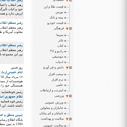
رهبر انقلاب اسلا
رهبر انقلاب با اش
قیمت طلا و ارز
خود و اثبات تأثیر
بورس
ارزش ندارد و همه
بیمه و بانک
رهبر معظم انقلا
قیمت خودرو
فرهنگی
مغلوب آمریکا و 
سینما
تئاتر
رهبر معظم انقلاب
کتاب
رهبر معظم انقلاب 
رادیو و TV
بین این مجموعه‌ 
موسیقی
ادبیات
دانش و فن آوری
روز قدس
امام خمینی(ره)، 
سخت افزار
۶
نرم افزار
هوشمندانه از مسلم
علمی
همبستگی خود را د
اینترنت و ارتباطات
رئیس قوه‌قضاییه:
ورزشی
نظام جمهوری اسل
رئیس قوه قضاییه ب
ورزش عمومی
داشته باشند، این 
جانبازان و معلولین
نابینایان و کم بینایان
تبیین منطق و اه
سلامت و بهداشت
1394 به تبیین منطق و اهداف مذاکرات هسته ای جمهوری اسلامی ایران پرداخت.
سلامت عمومی