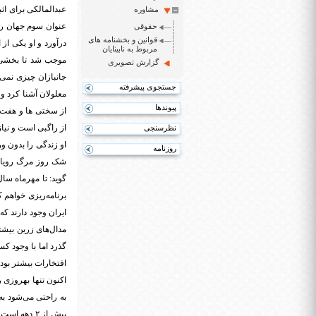
عبدالمالکی برای اث
مشاوره
عنوان سوم جهان را ک
حقوقی
قوانین و بخشنامه های
درآورد و او یکی از
مربوط به نابینایان
موجب شد تا بخشی ا
گزارش تصویری
جانبازان چیزی نمی 
جستجوی پیشرفته
معلولان آشنا کرد و
پیوندها
از سختی ها و هفت خ
از راگبی است و نیاز
نظرسنجی
او زندگی را بدون و
روزنامه
گوید: تا مهرماه سال
برنامه‌ریزی خواهم ک
ایران وجود دارند که
مدال‌های زرین بیشت
گذرد اما با وجود ک
افتخارات بیشتر بود.
اکنون تنها بهروزی ر
بیش از ۲ د