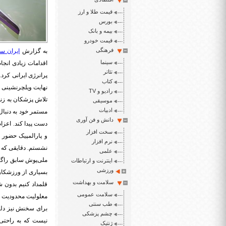
قیمت طلا و ارز
بورس
بیمه و بانک
قیمت خودرو
فرهنگی
به گزارش
ایران سپ
سینما
اقدامات زیادی انجا
تئاتر
پرانرژی ایرانی کرد
کتاب
نهایت ویلچرنشینی ر
رادیو و TV
تلاش پزشکان به زند
موسیقی
ادبیات
مستمر خود به دنبال
دانش و فن آوری
دست پیدا کند. اعزام
سخت افزار
و پارالمپیک حضور 
نرم افزار
نشستم. دقایقی که پر
علمی
ملی‌پوش سابق راگبی 
اینترنت و ارتباطات
ورزشی
بسیاری از ورزشکار
سلامت و بهداشت
قلمداد کنیم بدون 
سلامت عمومی
معلولیت محدودیت 
طب سنتی
برای سخنش نیز دلیل
چشم پزشکی
نیست که به راحتی م
ژنتیک