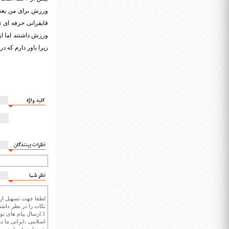
ورزش برای من یعنی 
قایقرانی حرفه ای ت
ورزش داشتند اما از
زیرا باور دارم که د
کلید واژه
نظرات بینندگان
نظر شما
لطفا جهت تسهیل ارتب
نکات را در نظر داشته
1.ارسال پیام های تو
اسلامی ،ایرانی ما در