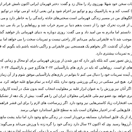
بات سخن خود شهلا بهرزوی راد را مثال زد و گفت: دختر قهرمان ایرانی اکنون نامش فراتر از
سب کند و به پارالمپیک ریو و توکیو نیز اعزام شود و این یعنی اراده. او می تواند در توکیو پ
 الگوهای من در مسیر زندگی قهرمانی است.سختی‌های حادثه رانندگی را به خاطر دارد و می 
ز قدرت تحرک خود را از دست بدهم دنیا بر سرم خراب شد و رویاهایم را بر باد می دیدم
دانستم اما مادرم به من امید داد و می گفت: روزی دوباره به دنیای قهرمانی باز خواهید گ
 موجب شد تا به قایقرانی بیایم. می‌دانم کار راحتی نیست و تمرینات سخت را می خواهد اما ب
وان آن گذشت. اگر بخواهم یک همسنجی بین قایقرانی و راگبی داشته باشم باید بگویم که قا
 به تمرینات بیشتری دارد.
رزش تصور نمی کند بلکه باور دارد که دور شدن از ورزش قهرمانی برای او محال و زمانی که ا
شک روز
 آینده تمرینات خود را دنبال می کنم تا بتوانم در بازی‌های پاراآسیایی موفق شوم و از آن زما
رد. هیچ غیر ممکنی در زندگی ورزشی وجود ندارد بلکه اراده بر تمام موانع غلبه خواهد کرد. معل
 اگر آنان نیز ورزش را به عنوان ابزار غلبه بر معلولیت انتخاب کنند بدون شک در آینده کاروان
ری خواهد بود.عضو تیم ملی قایقرانی معلولان ایران این را هم گفت: بیش از یک دهه از تشکی
سب افتخارات زیاد کاستی‌هایی نیز وجود دارد. اگر زیرساخت های لازم را برای این قشر فراهم 
 قایق‌هایی که در اختیار معلولان است باید به سطح قایق استاندارد جهانی برسد.
اد از یک قایق استاندارد مسابقه برخوردار است. در زندگی مانع وجود دارد اما نباید پشت مانع
به راحتی می‌شود به آرزوها رسید. وی که اکنون ۲۶ سال دارد زندگی خود را گره زده با ورزش می‌دان
هه است که ورزش را به صورت آماتور و حرفه ای دنبال می کنم و تا زمانی که تواناییم اجازه دهد 