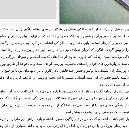
ید
به نقل از ایرنا، سارا عبدالمالکی همان ورزشکار حرفه‌ای رشته راگبی زنان است که
م داد اما این مسیر برای او هموار نبود بلکه خطراتی داشت که در نهایت ویلچرنشینی و معلو
. وی که برای کارهای استعدادیابی هندبال به استان کرمانشاه سفر کرده بود در مسیر بازگش
ا در پیش گرفت. آنگونه که درباره تصادف وی در اخبار آمده این دختر ورزشکار یکبار تا آستان
گی برگشته است. زندگی که اکنون متفاوت از سال‌های گذشته است و او سودای بزرگی را در س
 صید مروارید رویاهای خود در آب‌های مجموعه ورزشی آزادی است و می‌خواهد از طریق ورزش
 ورزشکاران المپیکی به توکیو و حضور چند قایقران در کاروان ایران بهانه‌ای بود تا در جمع پا
داشته باشم حضوری که زمینه آشنایی بیشتر با این نخبه ورزشی را فراهم کرد و برای دقا
 از امید و انرژی بود.
ایران از رویاها گفت و اذعان کرد که می‌شود با پاروزدن دل دریا را شکافت و در آن رویاها ر
ان پارالمپیکی ورزش را راهی برای عبور از مشکلات روزمره زندگی دانست و گفت: اگر مع
شک زندگی معنای خود را از دست می دهد اما اگر از این محدودیت فرصت بسازیم آن زما
نیست بلکه فرصتی برای پیشرفت بیشتر است.
 قانع کننده داشت و گفت: من در تیم راگبی حضور داشتم و بارها پراهن تیم ملی را بر تن 
یدان‌های بزرگ را با آن تجربه کرد اما در قایقرانی می شود به مانند بسیاری از ملی‌پوش