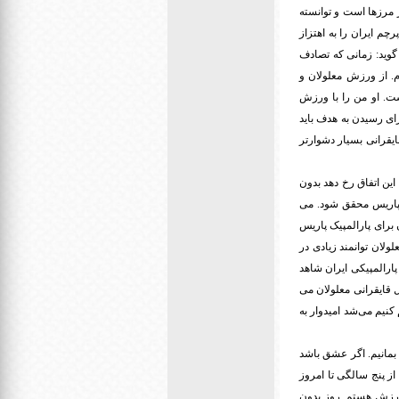
 مرزها است و توانسته
رچم ایران را به اهتزاز
گوید: زمانی که تصادف
. از ورزش معلولان و
شت. او من را با ورزش
رای رسیدن به هدف باید
یقرانی بسیار دشوارتر
ین اتفاق رخ دهد بدون
 مرگ رویاهای او است. رویاهایی که باید در بازی های پاراآسیایی ۲۰۲۲ هانگژو چین و پارالمپیک ۲۰۲۴ پاریس محقق شود. می
ن برای پارالمپیک پاریس
ولان توانمند زیادی در
 پارالمپیکی ایران شاهد
ل قایقرانی معلولان می
کنیم می‌شد امیدوار به
 بمانیم. اگر عشق باشد
د و می‌گوید: از پنج سالگی تا امروز
در ورزش هستم. روز بدون