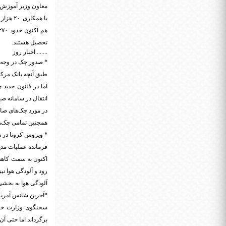
با همکاری ۲۰ هزار نیرو این مراکز راه اندازی می شود تا نونهالانی که با مشکلات روبرو هستند، شناسایی کنند.
تحصیل هستند.
........اخبار روز
* صدور چک در وجه 
طبق آنچه بانک مرک
اما در قانون جدید
انتقال در سامانه صیا
در مورد چک‌های صاد
همچنین تمامی چک‌ه
* ویروس کرونا در ه
فرمانده عملیات مدی
اکنون به سمت کاهش
رود و آلودگی هوا ن
آلودگی هوا به بخشی
*آخرین شانس آمریکا
سخنگوی وزارت خارج
برگرداند اما حتی آن