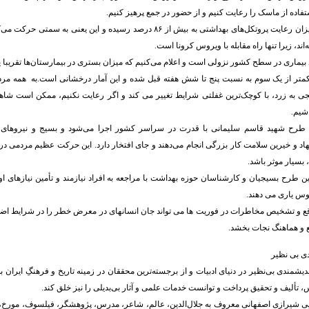
تفاده از ماسک را رعایت کنیم و از حضور در جمع پرهیز کنیم.
رئیسی بیان کرد: میزان رعایت پروتکل‌های بهداشتی به بیش از ۸۶ درصد رسیده و این یع
اند، زیرا تنها راه مقابله با ویروس کرونا است.
 بیماری در سطح کشور نزولی است و اعلام می‌کنیم که میزان بستری در بیمارستان‌ها تقریبا 
تر از یک سوم به نسبت پنج تا شش هفته قبل شده و این آمار درخشانی است.به همه مردم م
جی به زرد، با کوچک‌ترین غفلتی شرایط تغییر می کند و اگر رعایت نکنیم، ممکن است شاه
شیم.
طرح شهید قاسم سلیمانی با قدرت در سراسر کشور اجرا می‌شود و بسیج و نیروهای 
اد و خیرین سلامت کار بزرگی انجام می‌دهند و جای افتخار دارد. این حرکت عظیم مردمی در بر
بسیار موثر باشد.
 این طرح بسیجیان ‌و کارشناسان حوزه بهداشت با مراجعه به افراد نیازمند و تأمین نیازهای اولی
وس یاری می دهند.
قع و تشخیص مخاطرات در فوریت ها می تواند جان انسانهای در معرض خطر را در شرایط ا
ع و هماهنگ نجات بخشد.
دی بی نظیر
ندیشمندی بی‌نظیر در دنیای ادبیات و از برجسته‌ترین محققان در زمینه تاریخ و فرهنگِ ایران ب
، تألیف و تحقیق پرداخت و توانست خدمات علمی و آثار بی‌بدیلی را نیز خلق کند.
ایی شیرازی اصفهانی معروف به جلال‌الدین، عالم، شاعر، مدرس، پژوهشگر، فیلسوف، مورخ، 