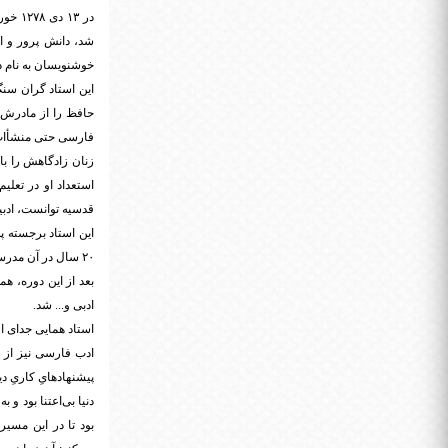
در ۱۳
خوشنویسان به نام د
این استاد گران سن
حافظ را از مادرش آ
زنان زادگاهش را با
قدسیه توانست، ادبی
۲۰ سال در آن مدر
بعد از این دوره، 
ادبی و... شد.
استاد همایی جدای از
ادب فارسی نیز از ب
پیشنهادهایِ کاریِ دی
دنیا بی‌اعتنا بود 
بود تا در این مسی