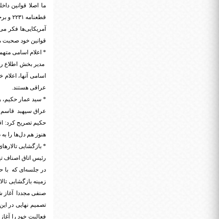
ما اصلا قوانین دا
قطعنامه ۲۲۳۱ و برجام
آمریکایی‌ها فکر می
قوانین خود صحبت می
* اعلام اسامی متهم
مدیر بخش اطلاع رس
عراقی هستند.
* سید عمار حکیم، 
عراق سپهبد قاسم سل
حکیم تصریح کرد: ا
هنوز هم دل‌ها را به 
* بازگشایی تالار‌ها
رئیس اتاق اصناف ته
در جلسه‌ای که با ح
زمینه بازگشایی تالا
صنفی مجددا آغاز ش
تصمیم نهایی در این 
فعالیت خود را آغاز