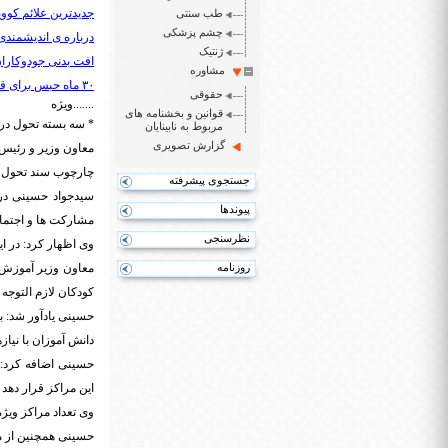
جدیدترین علائم کووید 
طب سنتی
چشم پزشکی
درباره ی اندیشمندی
ژنتیک
افت بدنی جودوکاران
مشاوره
۳۰ ماه حبس برای قتل همسر دوم/ فرزندان رضایت دادند، قاتل قصاص نشد
حقوقی
.......ویژه
قوانین و بخشنامه های
* سه بسته تحول در
مربوط به نابینایان
گزارش تصویری
معاون وزیر و رئیس 
چارچوب سند تحول بن
جستجوی پیشرفته
سیدجواد حسینی در 
پیوندها
مشارکت ها و اجتما
نظرسنجی
وی اظهار کرد: در ای
روزنامه
معاون وزیر آموزش و
کودکان لازم التوجه 
حسینی یادآور شد: ب
دانش آموزان با نیاز
حسینی اضافه کرد: 
این مراکز قرار دهد
وی تعداد مراکز ویژه مشکلات یادگیری در کشور را
حسینی همچنین از مجوز استخدام ۵۰۰ نیروی تو