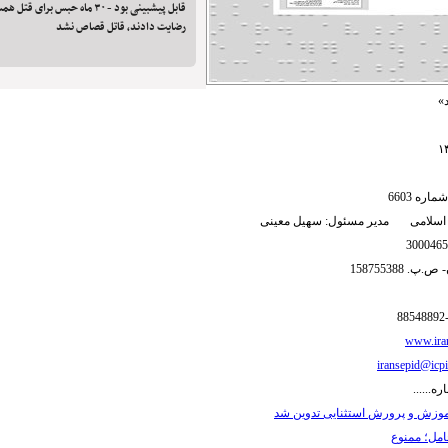
قابل پیشبینی بود - ۳۰ ماه حبس برا
رضایت دادند، قاتل قصاص نشد
»
ره 6603
 اسلامی مدیر مسئول: سهیل معینی
 158755388
www.iran
iransepid@icpi
ره......
موزش و پرورش استثنایی تدوین شد
مل؛ ممنوع