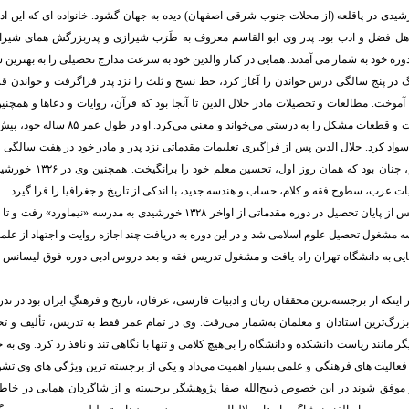
 دی ۱۲۷۸ خورشیدی در پاقلعه (از محلات جنوب شرقی اصفهان) دیده به جهان گشود. خانواده ای که این 
وره خود به شمار می آمدند. همایی در کنار والدین خود به سرعت مدارج تحصیلی را به بهترین
گ در پنج سالگی درس خواندن را آغاز کرد، خط نسخ و ثلث را نزد پدر فراگرفت و خواندن ق
موخت. مطالعات و تحصیلات مادر جلال الدین تا آنجا بود که قرآن، روایات و دعاها و همچنی
سواد کرد. جلال الدین پس از فراگیری تعلیمات مقدماتی نزد پدر و مادر خود در هفت سالگ
استعداد او در تعلیم، چنان بود ک
ات عرب، سطوح فقه و کلام، حساب و هندسه جدید، با اندکی از تاریخ و جغرافیا را فرا گیرد.
سه مشغول تحصیل علوم اسلامی شد و در این دوره به دریافت چند اجازه روایت و اجتهاد از علم
همایی به دانشگاه تهران راه یافت و مشغول تدریس فقه و بعد دروس ادبی دوره فوق لیسانس
 اینکه از برجسته‌ترین محققان زبان و ادبیات فارسی، عرفان، تاریخ و فرهنگِ ایران بود در ت
زرگ‌ترین استادان و معلمان به‌شمار می‌رفت. وی در تمام عمر فقط به تدریس، ‌تألیف و ت
گر مانند ریاست دانشکده و دانشگاه را بی‌هیچ کلامی و تنها با نگاهی تند و نافذ رد کرد. وی به ج
و به فعالیت های فرهنگی و علمی بسیار اهمیت می‌داد و یکی از برجسته ترین ویژگی های وی ت
ر موفق شوند در این خصوص ذبیح‌الله صفا پژوهشگر برجسته و از شاگردان همایی در خاطر