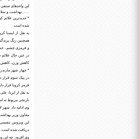
این واحد‌های صنفی 
........بهداشت و سل
شده است.
به نقل از ایسنا ک
همچنین رنگ پریدگی
و قرمزی چشم، خشکی
کاهش وزن، کاهش حس
* چهار شهر مازندرا
در پیک سوم قرار د
قرمز کرونا قرار دار
نارنجی مربوط به اس
وی ادامه داد: شهر 
معاون وزیر بهداشت 
این ویروس تنفسی ا
دریافت شده است. بن
وی افزود: چه این 