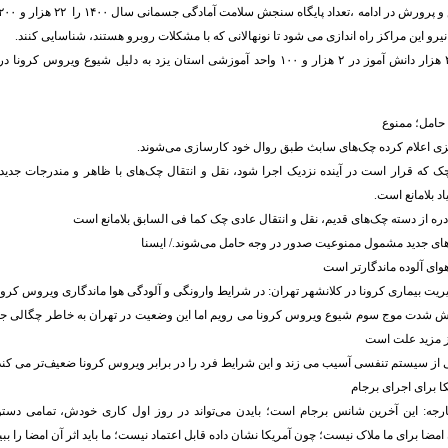
هم اکنون حدود ۲۷۰ هزار دانش آموز در ۲ هزار و ۱۰۰ واحد آموزشی استان یزد به دلیل شیوع
حامل؛ ممنوع
زی اعلام کرده چک‌های سابث طبق روال خود کارسازی می‌شوند.
 چک که قرار است در آینده نزدیک اجرا شود، نقل و انتقال چک‌های با ظاهر و مندرجات جد
د بلامانع است.
ره از دسته چک‌های قدیم، نقل و انتقال عادی چک کما فی السابق بلامانع است
ای جدید مشمول ممنوعیت صدور در وجه حامل می‌شوند./ ایسنا
وای آلوده ماندگارتر است
ریت بیماری کرونا در کلانشهر تهران: در شرایط وارونگی و آلودگی هوا ماندگاری ویروس کرون
 شدت موج سوم شیوع ویروس کرونا می رویم اما این وضعیت در تهران به خاطر چگالی ج
یز مزید علت است
 از سیستم تنفسی آسیب می زند و این شرایط فرد را در برابر ویروس کرونا ضعیف‌تر می کند
 برای اجرای برجام
ه: این آخرین شانس برجام است؛ بایدن می‌تواند در روز اول کاری خودش، تمامی دستو
 امضا برای ما ملاک نیست؛ چون آمریکا نشان داده قابل اعتماد نیست؛ ما باید اثر آن امضا را ببی