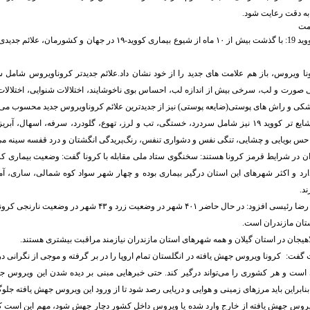
به دقت رعایت شود.
امت
* جدیدترین علائم کووید 19: با گذشت بیش از ۱۰ ماه از شیوع بیماری کووید-۱۹ د
رونا ویروس، باز هم علامت های جدید را از خود نشان داد.علائم جدیدتر کروناویروس شام
 صورت و لب، سرخی بیش از اندازه لب، احساس بوی ناخوشایند، اختلالات شنوایی، اختلالات
 و راش های پوستی(ضایعه پوستی) نیز از جدیدترین علائم کروناویروس جدید محسوب می 
در عین حال علائم شایع تر کووید ۱۹ نیز شامل سردرد، خستگی، تب و لرز، تهوع، گلودرد، سرفه، اسها
 بویایی و چشایی، تنگی نفس و دشواری تنفس، رنگ‌پریدگی انگشتان و درد قفسه سینه می
ن در شرایط قرمز کرونا هستند: سخنگوی ستاد ملی مقابله با کرونا گفت: وضعیت بیماری کرو
ارد و اکثر شهرهای این استان درگیر بیماری بوده و چهار شهر سواد کوه شمالی، ساری، آ
ند.
تان مازندران است.
لاهیجان در استان گیلان و همه شهرهای استان مازندران نیازمند مراقبت بیشتری هستند.
گفت: کرونا ویروس جهش یافته در انگلستان تمام اروپا را در بر گرفته و موجی از نگرانی در
ست و هر کشوری را می‌تواند درگیر کند. حتی خبرهایی مبنی بر دیده شدن این ویروس جه
ابراین باید مرزهای زمینی و هوایی و دریایی رصد شود تا از ورود این ویروس جهش یافته جلوگ
ویروس جهش یافته از خارج وارد شده یا ویروس داخل کشور دچار جهش شود، مهم این است که