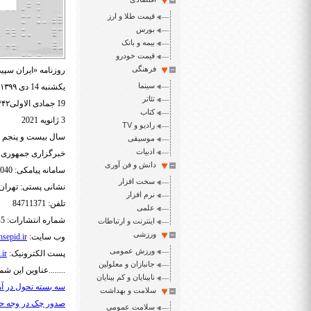
قیمت طلا و ارز
بورس
بیمه و بانک
قیمت خودرو
فرهنگی
روزنامه «ایران سپید
سینما
یکشنبه 14 دی ۱۳۹۹
تئاتر
19 جمادی الاولی۱۴۴۲
کتاب
3 ژانویه 2021
رادیو و TV
سال بیست و پنجم شما
موسیقی
ادبیات
خبرگزاری جمهوری
دانش و فن آوری
سامانه پیامکی: 3000465040
سخت افزار
نشانی پستی: تهران- ص.پ.
نرم افزار
تلفن: 84711371
علمی
شماره انتشارات: 5-88548892
اینترنت و ارتباطات
ورزشی
وب سایت:
sepid.ir
ورزش عمومی
پست الکترونیک:
.ir
جانبازان و معلولین
........عناوین این شما
نابینایان و کم بینایان
سه بسته تحول در آ
سلامت و بهداشت
صدور چک در وجه حا
سلامت عمومی