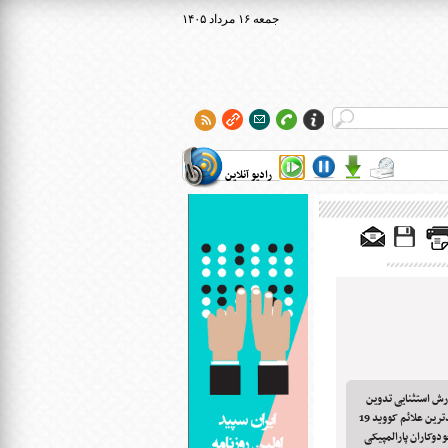
۱۴۰۵ جمعه ۱۶ مرداد
رادیو آنلاین
رش استثنایی تدوین
شد - صدور چک در وجه حامل؛ ممنوع - جدیدترین علائم کووید 19
دوکاران پارالمپیکی