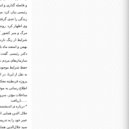
و فاصله گذاری و اس
زندگی را جدی گرفته‌
وی اظهار کرد: روند
مرگ و میر کشور کم
شرایط از رنگ نارن
بهمن و اسفند ماه با
دکتر رئیسی گفت: 
سازمان‌های مردم نه
حفظ شرایط موجود، 
به نقل از ایرنا، در
پروژه قرنطینه معک
اطلاع رسانی به مو
مداخلات مؤثر، سری
.......دُریافت
* درباره ی اندیشمن
جلال‌ الدین همایی ا
عمر خود را به تدریس
سید جلال‌الدین هم