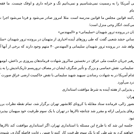
خلی آمریکا را به رسمیت نمی‌شناسیم و نمی‌دانیم تگ و خزانه داری و اوفک چیست. ما فق
‌کنند قوانین مجلس ما قوانین مدرسه است. مثلا امروز صادر می‌شود و فردا می‌شود اجرا نک
‌‌کنند، انگار وحی منزل است/
ان در پرونده ترور شهیدان «سلیمانی» و «المهندس»
انیِ حشد شعبی گفت که طی روزهای آینده اخباری از متهمان در پرونده ترور شهیدان «سلی
اسامی آنها، اعلام خواهد شد. در پرونده ترور شهیدان سلیمانی و المهندس ۴۰ متهم 
رهبر جریان حکمت ملی عراق: در نخستین سالروز شهادت فرماندهان پیروزی بر داعش، ابومه
یمانی، نقش حماسی و بزرگ و تأثیر شگرف ایشان در مصاف تروریسم تاریک‌اندیش را به یاد 
قدام آمریکا در به شهادت رساندن سپهبد شهید سلیمانی با نقض حاکمیت ارضی عراق صورت گ
درد می‌آورد.
ی پذیرایی از هفته آینده به شرط موافقت استانداری
ران:
ضور زالی، فرمانده ستاد مقابله با کرونای کلانشهر تهران برگزار شد، تمام نقطه نظرات ب
رهای پذیرایی ارائه و مقرر شد چنانچه تالار‌ها در تهران با یک سوم ظرفیت خود میهمان بپذیرند
ود.
جلسه این شد که با طرح این مسئله با استانداری تهران، اگر استانداری موافقت کند تالار‌های 
 خواهند کرد به شرطی که با یک سوم ظرفیت کار کنند تا ضمن رعایت فاصله گذاری، شیوه‌نام