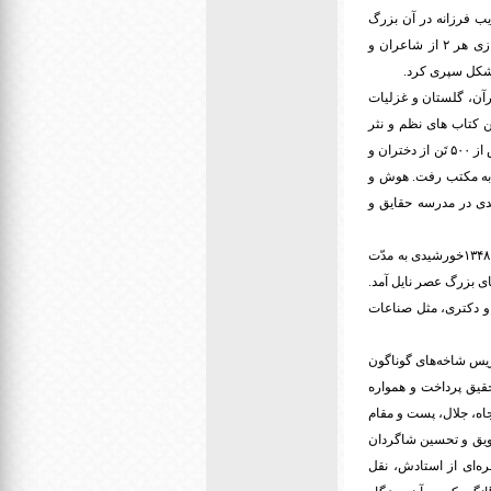
ادیب فرزانه در آن بزرگ
شد، دانش پرور و اهل فضل و ادب بود. پدر وی ابو القاسم معروف به طَرَب شیرازی و پدربزرگش همای شیرازی هر ۲ از شاعران و
 شکل سپری کرد.
رآن، گلستان و غزلیات
ن کتاب های نظم و نثر
فارسی حتی منشأات و قطعات مشکل را به درستی می‌خواند و معنی می‌کرد. او در طول عمر ۸۵ ساله خود، بیش از ۵۰۰ تَن از دختران و
ی به مکتب رفت. هوش و
ه همان روز اول، تحسین معلم خود را برانگیخت. همچنین وی در ۱۳۲۶ خورشیدی در مدرسه‌ حقایق و
این استاد برجسته پس از پایان تحصیل در دوره مقدماتی از اواخر ۱۳۲۸ خورشیدی به مدرسه «نیماورد» رفت و تا ۱۳۴۸خورشیدی به مدّت
ای بزرگ عصر نایل آمد.
 و دکتری، مثل صناعات
دریس شاخه‌های گوناگون
حقیق پرداخت و همواره
اه‌، جلال، پست‌ و مقام
شویق و تحسین شاگردان
ه‌ای از استادش، نقل