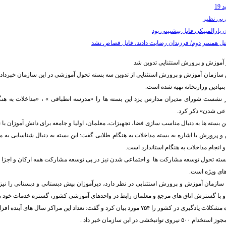
19
 بی نظیر
 پارالمپیکی قابل پیشبینی بود
 آموزش و پرورش استثنایی تدوین شد
سازمان آموزش و پرورش استثنایی از تدوین سه بسته تحول آموزشی در این سازمان خبرداد و
یادین وزارتخانه تهیه شده است.
نشست شورای مدیران مدارس یزد این بسته ها را «مدرسه انطباقی » ، «مداخلات به هنگ
عی شدن» ذکر کرد.
ن بسته ها به دنبال مناسب سازی فضا، تجهیزات، معلمان، اولیا و جامعه برای دانش آموزان با 
 پرورش با اشاره به بسته مداخلات به هنگام طلایی گفت: این بسته به دنبال شناسایی به م
و انجام مداخلات به هنگام استاندارد است.
سته تحول توسعه مشارکت ها و اجتماعی شدن نیز در پی توسعه مشارکت همه ارکان و اجزا جا
های ویژه است.
سازمان آموزش و پرورش استثنایی در نظر دارد، دیرآموزان پیش دبستانی و دبستانی را نی
 و با گسترش اتاق های مرجع و معلمان رابط در واحدهای آموزشی کشور، گستره خدمات خود را
 ۷۵۴ مورد بیان کرد و گفت: تعداد این مراکز سال های آینده افزایش می یابد.
انبخشی در این سازمان خبر داد .