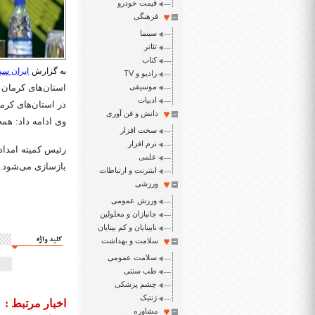
قیمت خودرو
فرهنگی
سینما
تئاتر
کتاب
به گزارش
ایران سپ
رادیو و TV
موسیقی
استان‌های کرمان 
ادبیات
در استان‌های کرمان و 
دانش و فن آوری
وی ادامه داد: هم
سخت افزار
نرم افزار
رئیس کمیته امداد
علمی
بازسازی می‌شود.
اینترنت و ارتباطات
ورزشی
ورزش عمومی
جانبازان و معلولین
نابینایان و کم بینایان
کلید واژه
سلامت و بهداشت
سلامت عمومی
طب سنتی
چشم پزشکی
ژنتیک
اخبار مرتبط :
مشاوره