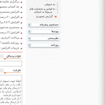
برگزاری جلسه هم
حقوقی
چه کسانی مشمول
قوانین و بخشنامه های
افزایش مستمری مد
مربوط به نابینایان
گزارش تصویری
افزایش ۲۰ درصدی مستمری مددجویان بهزیستی در ماه های پایانی سال
افزایش ۴ تا ۸ برابری مستمری مددجویان در دولت تدبیر و امید
جستجوی پیشرفته
مستمری مددجویان در بودجه ۱۴۰۰ با
پیوندها
افزایش 15 درصدی مستمری، مستمری بگیران بهزیستی
پرداخت ۲برابری مستمری به مددجویان سیل‌زده در فروردین ماه
نظرسنجی
روزنامه یکشنبه 7 مهر 1398
روزنامه
جزییات افزایش۲۰ درصدی مستمری مددجویان بهزیستی
نظرات بینندگان
نظر شما
لطفا جهت تسهیل ارتب
نکات را در نظر داشته
1.ارسال پیام های تو
اسلامی ،ایرانی ما در
خودداری فرمایید.
2.از تایپ جملات فارسی با حروف انگلیسی خودداری کنید.
3.از ارسال پیام ها