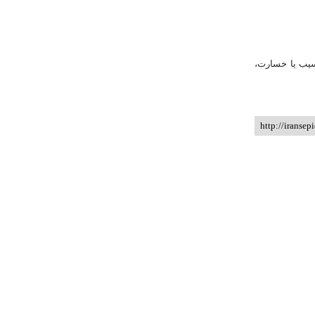
آسیب یا خسارت،
http://iransep