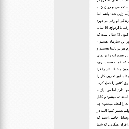
دام شد. آقای سبکرو در
ستخدامی و رو زدن به
نابینایی وارد عرصه کار و درآمد زایی شده باشد. اما
نابینا نیست؛ بلکه از سال 1364 اتفاق عجیبتری در زندگی او رقم می‌خورد
که در زیر میخوانید. او در مورد زندگی و کارش میگوید: «همه چیز در زندگی من جلوتر از دیگران رخ داد؛ از کار گرفته تا ازدواج. 16 ساله
بودم که ازدواج کردم، سه فرزند هم ثمره این زندگی مشترک با همسرم است. از سال 53 که مشغول کار شدم, تا کنون 43 سال است که
تور این سازمان هستم.»
 هر دو نابینا هستیم و
ین تعمیرات را برایمان
ر کردم چرا من این کار را انجام ندهم؟ چرا باید متکی به دیگران باشم؟ سال 64 بود که کم کم به سمت برق،
مون و خطا، کار را فرا
تا بطور تجربی کار را
برق کنتور را قطع کرده
دارد, اما من نیاز به
 استفاده میشود و کابل
ت را انجام میدهم.» چه
م تعمیر کنم؛ البته در
ند وسایل خاصی است که
ش افراد، هنگامی که شما