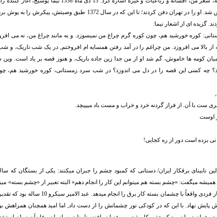
منظومه نیما، افسانه، شعر من، افسانه و رباعیات و غیره اشاره کرد. 13
برای همیشه خاموش شد. او را در تهران دفن کردند؛ تا این که در سال 1372 طبق و
. گزیده ای از اشعار نیما:
نی: کوره خورشید هم، چون کوره گرم چراغ من نمیسوزد. و به مانند چراغ من، نه می افرو
 از بالا می افروزد. من چراغم را در آمد رفتن همسایه ام افروختم, در یک شب تاریک، و شب
 میان کومه ها خاموش، گم شد او از من جدا زین جاده باریک، و هنوز قصه بر یاد است. وین
د؟ چه کسی این قصه را در دل می اندوزد؟ در شب سرد زمستانی، کوره خورشید هم، چو
ی ست با آن. از فراز گردنه خرد و خراب و مست باد میپیچد.
ز اوست
 نی برده است دور از ره کجایی!
ین نابینای برقکار ایران/ دستانی که کمبود چشم را جبران میکنند: یکی از بستگان که سا
همیشه میگفت: «چشم بسته هم میتوانم این کار را انجام دهم» البته تعبیر از «چشم بسته» میز
کارش بود. اما این بار فردی واقعاً با چشمان بسته کار برق ر
 پایش نهاد. با این که در کودکی نور چشمانش را از دست داد, اما امید همچنان همراهش ب