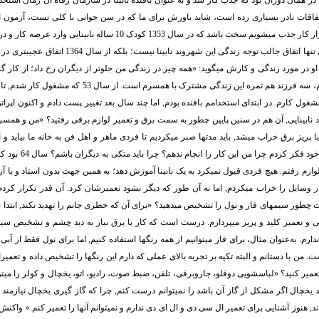
در همان دوران بود که جذب کار شد و به عنوان بافنده نابینا در سازمان رفاه آن زمان استخ
اقات نادر بسیاری زده است، شاید باورش برای ما که در سن جوانی با کلی تست، آزمون ا
دوست و آشنا در بازار کار جذب میشویم سخت باشد که در سال 1353 کودک 10 ساله 
کار کردن از کودکی تنها اتفاق جالب توجه زندگی این شهروند 
شغول کارم. در ابتدای استخدامم بافنده بودم, اما چند سال بعد تغییر پست دادم و اکنون اپرا
ود نابینایی, آن هم در سنین پایین چطور به سمت برق و تعمیر لوازم برقی رفتید؟ «من و همسرم
 پریز برق خراب میشد, باید مدتها صبر میکردیم تا فردی ماهر و اهل فن به خانه ما بیاید و ا
انجام دهد. روزی با خود فک
زم رفتم. هیچ فردی قبول نمیکرد به یک نابینا آموزش دهد؛ به همین جهت بدون استاد و با آز
ار وسایل را خراب میکردم, اما نه آن طور که دیگر نشود تعمیرشان کرد. آن قدر تکرار کردم 
ت چطور سیمهای فاز و نول را تشخیص میدهید؟ «برای آن که خطری جانم را تهدید نکند, ابتدا 
و تعمیر کلید و پریز میپردازم. درست است که کار با برق نیاز به دید چشم و تشخیص سیمها 
م. به‌عنوان مثال، برای فاز میتوانیم از همه رنگها استفاده کنیم, اما برای نول فقط از آبی
. من با دستانم و البته تکیه بر تجربه بالای عملی که دارم این رنگها را تشخیص داده و تعمیرا
تعمیر کنید؟ «لباسشویی دوقلو، جاروبرقی، تلفن، ضبط صوت، رادیو، اتو، یخچال و کولر را میتوان
د یخچال اگر مشکل از گاز آن باشد را نمیتوانم درست کنم, چرا که گاز گیری یخچال نیازم
اند, هنوز آشنایی برای تعمیر ال سی دی و ال ای دی ندارم و نمیتوانم آنها را تعمیر کنم.» واکن