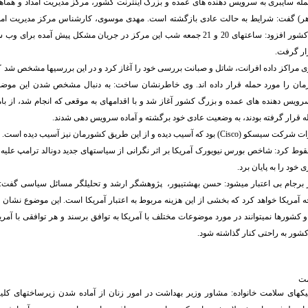
مله سایبری به سرویس دهنده های عمده و بزرگ اینترنت کشور، مرکز مدیریت امداد و هماه
اهر) گفت: شرایط به حالت عادی بازگشته است. مهدی موسوی، کارشناس مرکز مدیریت امد
رخدادهای رایانه ای کشور افزود: ساعتهای 20 و 21 جمعه شب این مرکز در جریان مشکل پیش آم
ار گرفت.
ی مراکز داده افرانت، شاتل و صبانت بررسی خود را آغاز کرد و در این بررسیها مشخص شد که
ن را مورد حمله قرار داده اند. وی خاطرنشان ساخت: به دنبال مشخص شدن این موضوع،
له قرار گرفته بودند، به وضعیت عادی خود برگشته و آماده سرویس دهی شدند.
سیب دیده و از این طریق کشورمان نیز آسیب دیده است.
وط کرد: شاخص بورس نیویورک آمریکا بر اثر نگرانی از سیاستهای جدید دونالد ترامپ علیه
از برجام بی اعتبار میشود: حسن بهشتیپور، پژوهشگر ارشد و تحلیلگر مسائل سیاسی گفت: 
جه آمریکا خواهد کرد که بخشی از این هزینه مربوط به اعتبار آمریکا است. این موضوع نشان م
 کشورها نمیتوانند در مورد موضوعات مختلف با آمریکا به توافق برسند و هر توافقی با آمری
شور به راحتی کنار گذاشته شود.
مت
نیکهای سلامت خانواده: مشاور وزیر بهداشت در امور زنان از آماده شدن زیرساختهای کلی