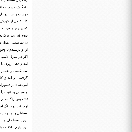
زندگیش تسلط یابد. 
زندگیش دست به اتف
در بهزیستی اهواز م
از او پرسیدم با وج
اگر در منزل لامپ یا
سیمکشی و تعمیر لوا
گرفتم. در ابتدای ک
آموختم.» در تعمیرا
و سپس به عیب یابی 
تشخیص رنگ سیم ندار
ارت نیز زرد رنگ است
وسایلی را میتوانید 
مورد وسیله ای مانن
من ندارم. ناگفته نم