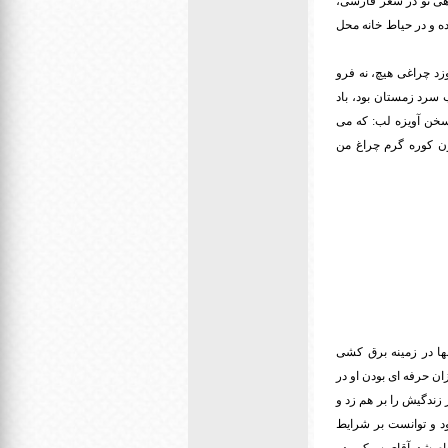
 دی ماه 1338 نیما یوشیج، آغاز کننده راهی نو در شعر فارسی،
صیتش، پیکرش را به یوش برده و در حیاط خانه محل
زد چراغی هیچ، نه فرو
 سرد زمستان بود، باد
 سخن آویزه لب: که می
ن کوره گرم چراغ من
لها در زمینه برق کشی
ان حرفه ای بودن او در
ا انجام میدهد. عبد الامیر سبکرو 10 ساله بود که تقدیر زندگیش را بر هم زد و
ود و توانست بر شرایط