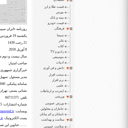
قیمت طلا و ارز
بورس
بیمه و بانک
قیمت خودرو
فرهنگی
روزنامه «ایران سپید
سینما
یکشنبه 19 فروردین 1397
تئاتر
21 رجب 1439
کتاب
8 آوریل 2018
رادیو و TV
سال بیست و دوم شمار
موسیقی
ادبیات
صاحب امتیاز:
دانش و فن آوری
خبرگزاری جمهور
سخت افزار
مدیر مسئول: سهیل 
نرم افزار
سامانه پیامکی: 3000465040
علمی
نشانی پستی: تهران- ص.پ.
اینترنت و ارتباطات
ورزشی
تلفن: 84711371
ورزش عمومی
شماره انتشارات: 5-88548892
جانبازان و معلولین
وبسایت:
ansepid.ir
نابینایان و کم بینایان
پست الکترونیک:
.ir
سلامت و بهداشت
.........عناوین این شما
سلامت عمومی