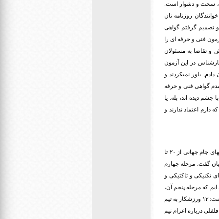
ند، سخت و دشوار است.
خوانندگان روزنامه تان
و تصمیم گرفتم گواهی
زمون فنی و حرفه ای را
ش و تقاضا به مسئولان
کارشناس در این آزمون
دادم, باور نمیکردند و
ق شدم گواهی فنی و حرفه
 چشم دیده اند، بله. یا
که دارم اعتماد ندارند و
* آغاز اردوی تیم ملی فوتبال نابینایان: مرحله پنجم اردوی آمادگی تیم ملی فوتبال پنج نفره برای شرکت در رقابتهای جام جهانی از ۲۰ تا
یان گفت: مرحله چهارم
ور کارهای تکنیکی و تاکتیکی و
ایم که مرحله پنجم آن،
از فردا بیستم فروردین آغاز میشود. وی از مشخص شدن ترکیب تیم ملی در مرحله پنجم اردو خبر داد و اظهار داشت: ۱۳ ورزشکار به تیم
لفلی درباره اعزام تیم