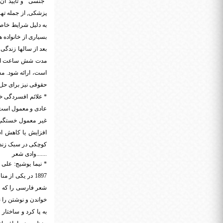
"جنسی" و تأیید آن
پزشکی, از جمله تهر
به دلیل شرایط خاص
بسیاری از خانواده 
بعد از سالها زندگی
مدت شش ساعت است ت
است، ارائه شود. مش
حقوقی نیز برای حل
* علائم افسردگی خ
عادی و معمول است. 
غیر معمول خستگی، 
افزایش یا کاهش ا
کوچکی در سبک زندگی
.......وادی شعر
1897 در یکی از
شعر فارسی را که تغ
خواندن و نوشتن را ن
به پا کرد و ساختار 