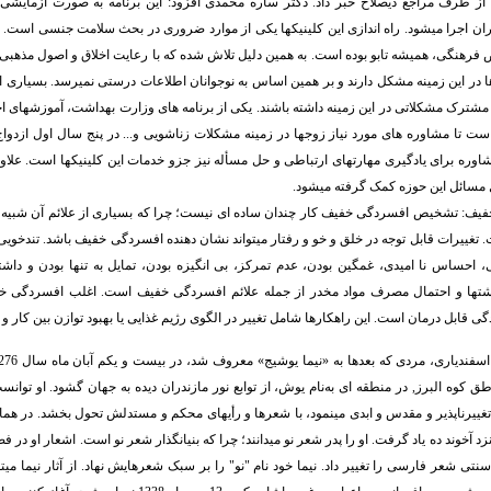
 از طرف مراجع ذیصلاح خبر داد. دکتر ساره محمدی افزود: این برنامه به صورت آزمایشی 
ان اجرا میشود. راه اندازی این کلینیکها یکی از موارد ضروری در بحث سلامت جنسی است. ا
 فرهنگی، همیشه تابو بوده است. به همین دلیل تلاش شده که با رعایت اخلاق و اصول مذهب
ها در این زمینه مشکل دارند و بر همین اساس به نوجوانان اطلاعات درستی نمیرسد. بسیاری ا
 مشترک مشکلاتی در این زمینه داشته باشند. یکی از برنامه های وزارت بهداشت، آموزشهای اج
ا مشاوره های مورد نیاز زوجها در زمینه مشکلات زناشویی و... در پنج سال اول ازدواج
اوره برای یادگیری مهارتهای ارتباطی و حل مسأله نیز جزو خدمات این کلینیکها است. علاوه
 مسائل این حوزه کمک گرفته میشود.
فیف: تشخیص افسردگی خفیف کار چندان ساده ای نیست؛ چرا که بسیاری از علائم آن شبیه
تغییرات قابل توجه در خلق و خو و رفتار میتواند نشان دهنده افسردگی خفیف باشد. تندخوی
احساس نا امیدی، غمگین بودن، عدم تمرکز، بی انگیزه بودن، تمایل به تنها بودن و داشت
شتها و احتمال مصرف مواد مخدر از جمله علائم افسردگی خفیف است. اغلب افسردگی خف
 قابل درمان است. این راهکارها شامل تغییر در الگوی رژیم غذایی یا بهبود توازن بین کار 
 مناطق کوه البرز, در منطقه ای به‌نام یوش، از توابع نور مازندران دیده به جهان گشود. او توا
ییرناپذیر و مقدس و ابدی مینمود، با شعرها و رأیهای محکم و مستدلش تحول بخشد. در هما
زد آخوند ده یاد گرفت. او را پدر شعر نو میدانند؛ چرا که بنیانگذار شعر نو است. اشعار او در ف
سنتی شعر فارسی را تغییر داد. نیما خود نام "نو" را بر سبک شعرهایش نهاد. از آثار نیما میت