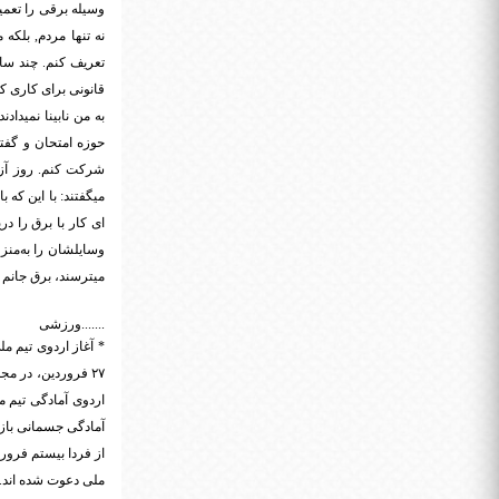
وسیله برقی را تعمی
نه تنها مردم, بلکه
تعریف کنم. چند سا
قانونی برای کاری که
به من نابینا نمیدا
حوزه امتحان و گفتن
شرکت کنم. روز آزمو
میگفتند: با این که 
ای کار با برق را در
وسایلشان را به‌منزلم
میترسند، برق جانم ر
.......ورزشی
۲۷ فروردین، در م
آمادگی جسمانی بازیک
ملی دعوت شده اند. 