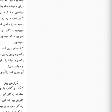
تولدش به خاک سپردند
* در شب سرد زمستا
بسته به یخ ماهی که
میپیچید با کاج، در
افروزد؟ که میسوز
نمیسوزد.
* خانه ام ابری است,
یکسره روی زمین ابر
یکسره دنیا خراب ا
و حواس من!
آی نیزن که ترا آوای
.......گزارش ویژه
* گپ و گفتی با اول
ساختمان کار کرده, 
زندگی جدیدی را پیش