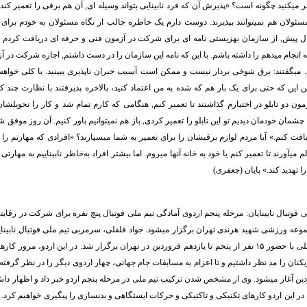
ر میکنید چگونه است؟ «پذیرش آن که فرد نابینایی بتواند وسیله ای, آن هم برقی را تعمیر ک
 مسئولان هم نمیتوانند بپذیرند. دوست دارم یک خاطره جالب از نگاه مسئولان به خودم برای 
ل پیش, از سازمان بهزیستی نامه ای برای شرکت در آزمون فنی و حرفه ای دریافت کردم 
 انجام میدهم را داشته باشم. با این که نامه این سازمان را در دست داشتم, اجازه شرکت در آ
دند. میگفتند: برق شوخی بردار نیست و ممکن است آسیب جبران ناپذیری ببینید. با کلی خواه
 این که حتی برای یک بار هم که شده به من اعتماد کنید، بالاخره پذیرفتند با نظارت چند 
ن دو تابلو در اختیارم گذاشتند تا تعمیر کنم, هنگامی که کارم تمام شد و کار را تحویلشان 
با چشمان خودمان دیدیم تو این تابلو را تعمیر کردی, باز هم نمیتوانیم باور کنیم. آن روز موف
یافت کنم.» آیا مردم لوازم برقیشان را برای تعمیر به شما میسپارند؟ «افرادی که مهارتم را با
 میآورند تا تعمیر کنم یا خود به خانه آنها میروم. اما بیشتر افراد به‌خاطر نابیناییم به مهارتی 
ا تهدید کند.» پایان (جعفری)
جموعه ورزشی شهید هرندی تهران برگزار میشود. جواد فلفلی، سرمربی تیم ملی فوتبال نابینا
اردوی آمادگی تیم ملی با حضور ۱۵ نفر از پنجم تا یازدهم فروردین در تهران برگزار شد. در این اردو، مر
نان را مد نظر داشتیم و تا اعزام به مسابقات جام جهانی، چهار اردوی دیگر را در نظر گرفته 
در این اردو کارهای تکنیکی و تاکتیکی و حرکات ایستگاهی و بدنسازی را پیگیری خواهیم کرد. ف