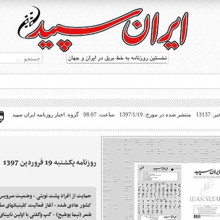
13137
منتشر شده در مورخ: 1397/1/19
ساعت: 08:07
گروه: اخبار روزنامه ایران سپید
روزنامه یکشنبه 19 فروردین 1397
ط بریل در جهان
حمایت از افراد پشت نوبتی - وضعیت سرویس 
کشور عادی شده - آغاز فعالیت کلینیکهای سل
شعر (نیما یوشیج) - گپ وگفتی با اولین نابینای ب