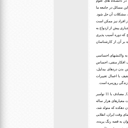
در دانشگاه های علوم
ین مسائل در جامعه ما
ی، مشکلات آن حل شود.
ز افراد نیز ممکن است
باری پیش از ازدواج به
 که دوره آسیب پذیری
 بر آن, از کارشناسان
 به واکنشهای احساسی
ی، افکار منفی، احساس
ن بدن دردهای بیدلیل،
یف با اعمال تغییرات
و زندگی روزمره است.
* نیما یوشیج: علی اسفندیاری، مردی که بعدها به «نیما یوشیج» معروف شد، در بیست و یکم آبان ماه سال 1276, مصادف با 11 نوامبر
نست معیارهای هزار ساله
ن دهکده که متولد شد،
ضای وقت ایران، انقلابی
وان به قصه رنگ پریده،