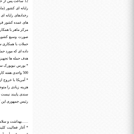
12 ساعت پس از ح
رایانه ای کشور (م
های عمده کشور قر
مرکز ماهر با همکار
صورت وسیع کشورما
داده ای که مورد حم
هدف حمله ها تجهیزات شرکت سیسکو (Cisco) بود که آ
* بورس نیویورک سق
500 واحدی هفته کاری خود را به پایان برد.
* آمریکا با خروج 
هزینه زیادی را متو
سندی پایبند نیست و
رئیس جمهوری این ک
.......بهداشت و سلا
* آغاز فعالیت کلی