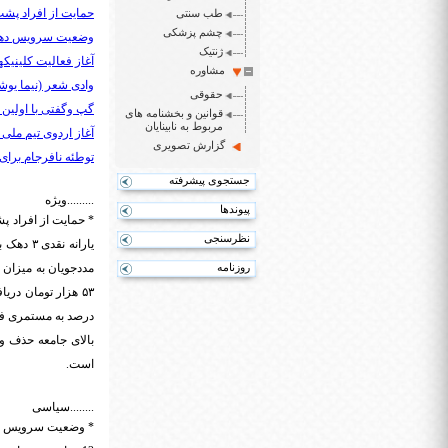
حمایت از افراد پشت 
طب سنتی
چشم پزشکی
وضعیت سرویس دهنده
ژنتیک
آغاز فعالیت کلینیکه
مشاوره
وادی شعر (نیما یوشی
حقوقی
گپ وگفتی با اولین نا
قوانین و بخشنامه های
مربوط به نابینایان
آغاز اردوی تیم ملی فو
گزارش تصویری
توطئه نافرجام برای
جستجوی پیشرفته
.........ویژه
پیوندها
* حمایت از افراد پ
نظرسنجی
یارانه 
روزنامه
بالای جامعه حذف و 
است.
........سیاسی
* وضعیت سرویس دهن