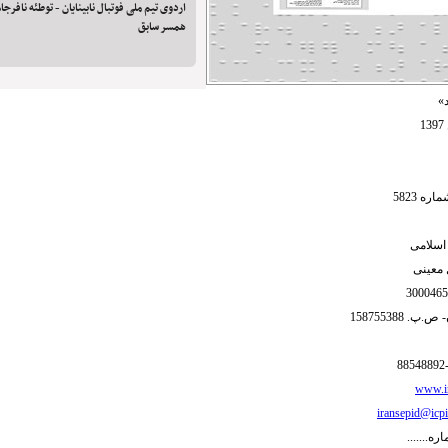
اردوی تیم ملی فوتبال نابینایان - توطئه نافر
همسر سابق
»
ه 5823
ی اسلامی
معینی
 158755388
www.ir
iransepid@icpi
ره.......