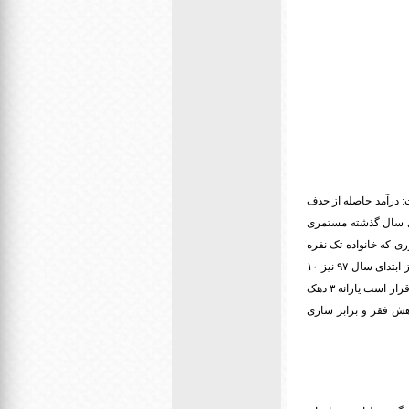
: درآمد حاصله از حذف
بتدای سال گذشته مستمری
افزوده شد, به طوری که خانواده تک نفره
۵۳ هزار تومان دریافت میکردند که با مصوبه دولت این رقم به ۱۴۹ هزار تومان افزایش پیدا کرد. وی اضافه کرد: از ابتدای سال ۹۷ نیز ۱۰
درصد به مستمری فعلی مددجویان دستگاه های حمایتی افزوده خواهد شد. بندپی گفت: طبق برنامه ششم توسعه قرار است یارانه ۳ دهک
اهش فقر و برابر سازی