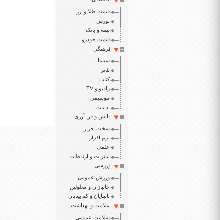
قیمت طلا و ارز
بورس
بیمه و بانک
قیمت خودرو
فرهنگی
سینما
تئاتر
کتاب
رادیو و TV
موسیقی
ادبیات
دانش و فن آوری
سخت افزار
نرم افزار
علمی
اینترنت و ارتباطات
ورزشی
ورزش عمومی
جانبازان و معلولین
نابینایان و کم بینایان
سلامت و بهداشت
سلامت عمومی