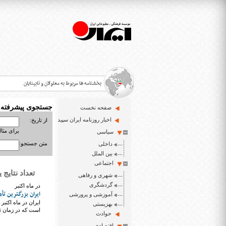
بخشنامه ها مربوط به معلولان و نابینایان
جستجوی پیشرفته
صفحه نخست
>
اخبار روزنامه ایران سپید
از تاریخ:
برای مثال : 3/23
سیاسی
قانون حمایت از حقوق معلولان
>
متن جستجو:
داخلی
اخبار حوزه معلولان و نابینایان
بین الملل
>
اجتماعی
تعداد نتایج یافت شد
شهری و رفاهی
ایران سپید سایت خبری نابینایان و تنها روزنامه به خ
>
گردشگری
در ماه اکتبر
ایران بزرگترین ت
آموزشی و پرورشی
ایران در ماه اکتب
بهزیستی
است که در زمان تحر
حوادث
اقتصادی