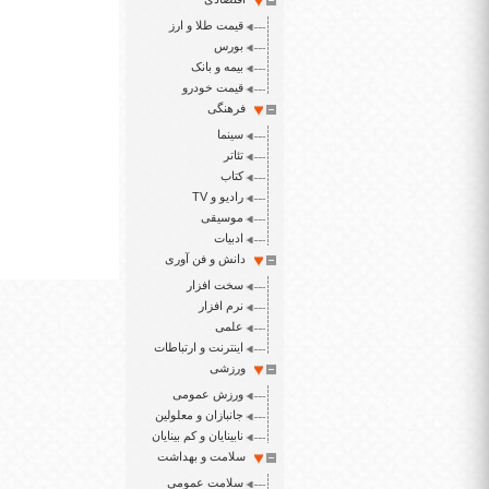
قیمت طلا و ارز
بورس
بیمه و بانک
قیمت خودرو
فرهنگی
سینما
تئاتر
کتاب
رادیو و TV
موسیقی
ادبیات
دانش و فن آوری
سخت افزار
نرم افزار
علمی
اینترنت و ارتباطات
ورزشی
ورزش عمومی
جانبازان و معلولین
نابینایان و کم بینایان
سلامت و بهداشت
سلامت عمومی