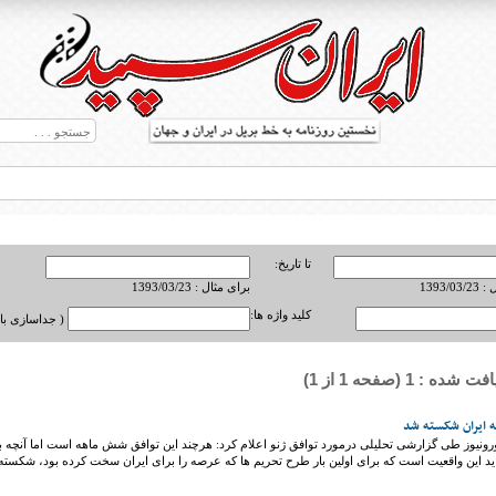
تا تاریخ:
1393/0
برای مثال : 1393/03/23
کلید واژه ها:
( جداسازی با ,
ه : 1 (صفحه 1 از 1)
ط بریل در جهان
ه ایران شکسته شد
رونیوز طی گزارشی تحلیلی درمورد توافق ژنو اعلام کرد: هرچند این توافق شش ماهه است اما آنچه ب
ید این واقعیت است که برای اولین بار طرح تحریم ها که عرصه را برای ایران سخت کرده بود، شکسته