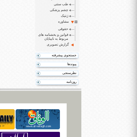
طب سنتی
چشم پزشکی
ژنتیک
مشاوره
حقوقی
قوانین و بخشنامه های
مربوط به نابینایان
گزارش تصویری
جستجوی پیشرفته
پیوندها
نظرسنجی
روزنامه