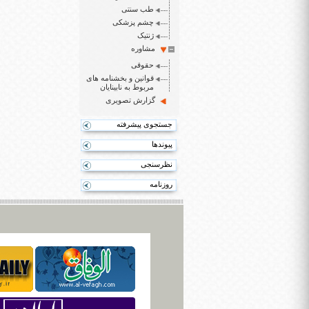
طب سنتی
چشم پزشکی
ژنتیک
مشاوره
حقوقی
قوانین و بخشنامه های
مربوط به نابینایان
گزارش تصویری
جستجوی پیشرفته
پیوندها
نظرسنجی
روزنامه