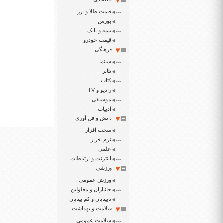
قیمت طلا و ارز
بورس
بیمه و بانک
قیمت خودرو
فرهنگی
سینما
تئاتر
کتاب
رادیو و TV
موسیقی
ادبیات
دانش و فن آوری
سخت افزار
نرم افزار
علمی
اینترنت و ارتباطات
ورزشی
ورزش عمومی
جانبازان و معلولین
نابینایان و کم بینایان
سلامت و بهداشت
سلامت عمومی