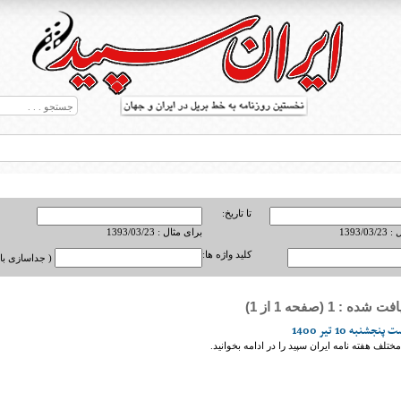
تا تاریخ:
1393/0
برای مثال : 1393/03/23
کلید واژه ها:
( جداسازی با ,
ه : 1 (صفحه 1 از 1)
ط بریل در جهان
شنبه 10 تیر 1400
تلف هفته نامه ایران سپید را در ادامه بخوانید.