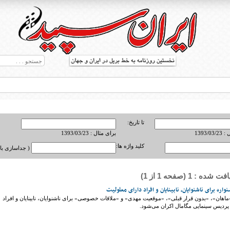
تا تاریخ:
1393/0
برای مثال : 1393/03/23
کلید واژه ها:
( جداسازی با ,
ه : 1 (صفحه 1 از 1)
ط بریل در جهان
واره برای ناشنوایان، نابینایان و افراد دارای معلولیت
«ماهان»، «بدون قرار قبلی»، «موقعیت مهدی» و «ملاقات خصوصی» برای ناشنوایان، نابینایان و افراد
 پردیس سینمایی مگامال اکران می‌شود.