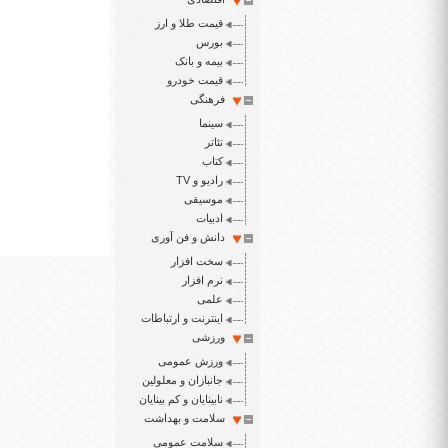
قیمت طلا و ارز
بورس
بیمه و بانک
قیمت خودرو
فرهنگی
سینما
تئاتر
کتاب
رادیو و TV
موسیقی
ادبیات
دانش و فن آوری
سخت افزار
نرم افزار
علمی
اینترنت و ارتباطات
ورزشی
ورزش عمومی
جانبازان و معلولین
نابینایان و کم بینایان
سلامت و بهداشت
سلامت عمومی