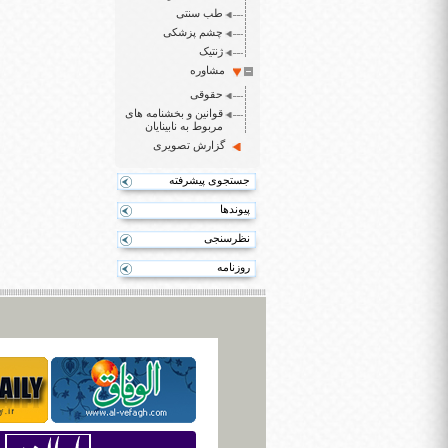
طب سنتی
چشم پزشکی
ژنتیک
مشاوره
حقوقی
قوانین و بخشنامه های
مربوط به نابینایان
گزارش تصویری
جستجوی پیشرفته
پیوندها
نظرسنجی
روزنامه