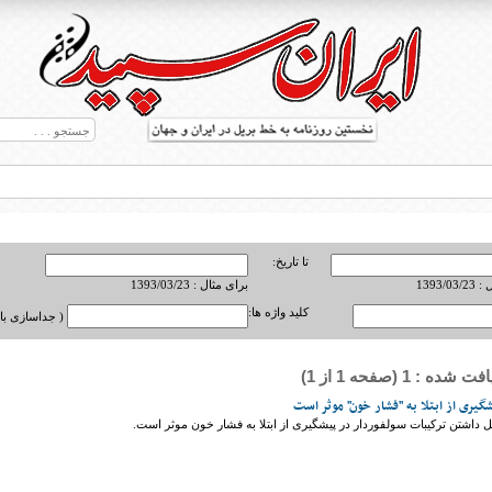
تا تاریخ:
1393/0
برای مثال : 1393/03/23
کلید واژه ها:
( جداسازی با ,
ه : 1 (صفحه 1 از 1)
ط بریل در جهان
یری از ابتلا به "فشار خون" موثر است
داشتن ترکیبات سولفوردار در پیشگیری از ابتلا به فشار خون موثر است.