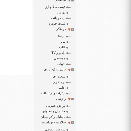
قیمت طلا و ارز
بورس
بیمه و بانک
قیمت خودرو
فرهنگی
سینما
تئاتر
کتاب
رادیو و TV
موسیقی
ادبیات
دانش و فن آوری
سخت افزار
نرم افزار
علمی
اینترنت و ارتباطات
ورزشی
ورزش عمومی
جانبازان و معلولین
نابینایان و کم بینایان
سلامت و بهداشت
سلامت عمومی