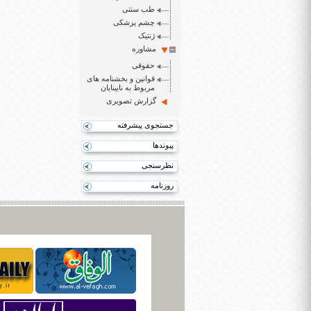
طب سنتی
چشم پزشکی
ژنتیک
مشاوره
حقوقی
قوانین و بخشنامه های
مربوط به نابینایان
گزارش تصویری
جستجوی پیشرفته
پیوندها
نظرسنجی
روزنامه