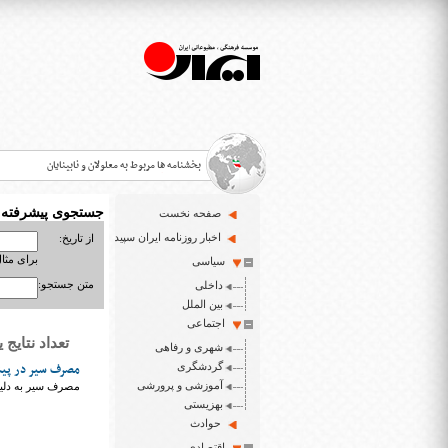
بخشنامه ها مربوط به معلولان و نابینایان
جستجوی پیشرفته
صفحه نخست
>
اخبار روزنامه ایران سپید
از تاریخ:
برای مثال : 3/23
سیاسی
قانون حمایت از حقوق معلولان
>
متن جستجو:
داخلی
اخبار حوزه معلولان و نابینایان
بین الملل
>
اجتماعی
تعداد نتایج یافت شد
شهری و رفاهی
ایران سپید سایت خبری نابینایان و تنها روزنامه به خ
>
گردشگری
مصرف سیر در پیشگ
آموزشی و پرورشی
مصرف سیر به دلیل 
بهزیستی
حوادث
اقتصادی