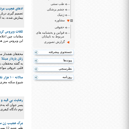
طب سنتی
ادعای عجیب مرد 
چشم پزشکی
تصمیم گیری دربار
ژنتیک
بیمارش شده، به ا
مشاوره
حقوقی
تلفات ویروس کرونا در چی
قوانین و بخشنامه های
مربوط به نابینایان
این ویروس مرز ه
گزارش تصویری
جستجوی پیشرفته
محققان هشدار می
زنان باردار مبتل
پیوندها
به گفته محققان، زن
قلبی عروقی مواجه
نظرسنجی
سالانه ۱۰۰ هزار نفر در ایران دچار سکته مغزی می‌شوند
روزنامه
شیوع سکته مغزی در ایران ۱۵۰ در هر صد هزار نفر جمعیت است و سالانه ۰۰
رضایت بی قید و ش
پسر جوان که به‌خا
دوم دادگاه کیفری 
مرگ عجیب زن سالخ
ظهر ش