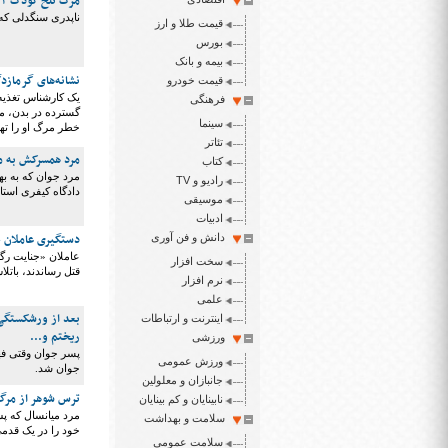
مرگ تلخ کودک ۲ ساله به دست ناپدری
ناپدری سنگدلی که فرزند ۲ ساله همسرش را به قتل رسانده بود به ه
قیمت طلا و ارز
بورس
بیمه و بانک
نشانه‌های گرمازد
قیمت خودرو
یک کارشناس تغذیه 
فرهنگی
گسترده در بدن، مو
سینما
خطر مرگ او را تهد
تئاتر
مرد همسرکش به م
کتاب
مرد جوان که به به
رادیو و TV
دادگاه کیفری استا
موسیقی
ادبیات
دستگیری عاملان ج
دانش و فن آوری
عاملان «جنایت رگب
سخت افزار
قتل رساندند، باتل
نرم افزار
علمی
بعد از ورشکستگی 
اینترنت و ارتباطات
ریختم و...
ورزشی
پسر جوان وقتی فهم
ورزش عمومی
جوان شد.
جانبازان و معلولین
ترس شوهر از مرگ 
نابینایان و کم بینایان
مرد میانسال که 
سلامت و بهداشت
خود را در یک قدم
سلامت عمومی