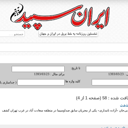
تا تاریخ:
1393/0
برای مثال : 1393/03/23
کلید واژه ها:
( جداسازی با ,
ه : 58 (صفحه 1 از 4)
ط بریل در جهان
رگذشت
بی‌جان «آزاده نامداری» یکی از مجریان سابق صداوسیما در منطقه سعادت آباد در غرب تهران کشف