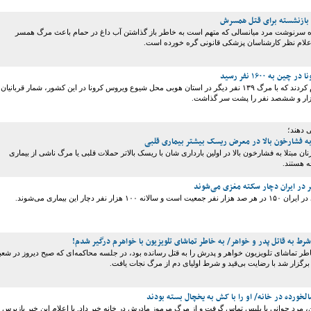
بازنشسته برای قتل همسرش
ه سرنوشت مرد میانسالی که متهم است به خاطر باز گذاشتن آب داغ در حمام باعث مرگ همسر
علام نظر کارشناسان پزشکی قانونی گره خورده است.
ن به ۱۶۰۰ نفر رسید
مقامات چین اعلام کردند که با مرگ ۱۳۹ نفر دیگر در استان هوبی محل شیوع ویروس کرونا در این کشور، شمار قربانیان
زار و ششصد نفر را پشت سر گذاشت.
 دهند؛
ا به فشارخون بالا در معرض ریسک بیشتر بیماری قلبی
ان مبتلا به فشارخون بالا در اولین بارداری شان با ریسک بالاتر حملات قلبی یا مرگ ناشی از بیماری
 هستند.
۱ هزار نفر دچار این بیماری می‌شوند.
رط به قاتل پدر و خواهر/ به خاطر تماشای تلویزیون با خواهرم درگیر شدم!
طر تماشای تلویزیون خواهر و پدرش را به قتل رسانده بود، در جلسه محاکمه‌ای که صبح دیروز در شعب
برگزار شد با رضایت بی‌قید و شرط اولیای دم از مرگ نجات یافت.
ورده در خانه/ او را با کش به یخچال بسته بودند
نبه 12 بهمن، مرد جوانی با پلیس تماس گرفت و از مرگ مرموز مادرش در خانه خبر داد. با اعلام این خبر بازپرس