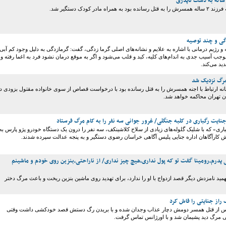
مراه مادر کودک دستگیر شد.
گی و چند توصیه
و رژیم درمانی با اشاره به علایم و نشانه‌های اصلی گرما زدگی، گفت: گرمازدگی به دلیل وجود کم آبی
جب آسیب جدی به اندام‌های کلیه، کبد و قلب می‌شود و اگر به موقع درمان نشود فرد به اغما رفته و
ید می‌کند.
رگ نزدیک شد
انه ارتباط با اجنه همسرش را به قتل رسانده بود با درخواست قصاص از سوی خانواده مقتول بزودی د
ن تهران محاکمه خواهد شد.
نایت رگباری در کلبه جنگلی/ غرور جوانی سه نفر را به کام مرگ فرستاد
اری» که با شلیک گلوله‌های زیادی از سلاح کلاشینکف، سه نفر را درون یک دستگاه خودرو پژو پارس به
اش کارآگاهان اداره جنایی پلیس آگاهی خراسان رضوی دستگیر و به پنجه عدالت سپرده شدند.
پدرم،رومینا گفت تو که پول نداری،هیچ چیز نداری/ از ناراحتی،بنزین روی خودم و ماشینم
ید نامزدش دیگر قصد ازدواج با او را ندارد، برای تهدید روی ماشین بنزین ریخت و باعث مرگ دختر
راز جنایتی را فاش کرد
پس از قتل همسر دومش دچار عذاب وجدان شده و با بریدن رگ دستش قصد خودکشی داشت وقتی
ی مرگ دید پشیمان شد و با اورژانس تماس گرفت.