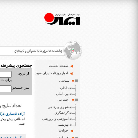
بخشنامه ها مربوط به معلولان و نابینایان
جستجوی پیشرفته
صفحه نخست
>
اخبار روزنامه ایران سپید
از تاریخ:
برای مثال : 3/23
سیاسی
قانون حمایت از حقوق معلولان
>
متن جستجو:
داخلی
اخبار حوزه معلولان و نابینایان
بین الملل
>
اجتماعی
تعداد نتایج یافت شد
شهری و رفاهی
ایران سپید سایت خبری نابینایان و تنها روزنامه به خ
>
گردشگری
آزاده نامداری د
آموزشی و پرورشی
لحظاتی پیش پیکر 
شد.
بهزیستی
حوادث
اقتصادی