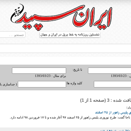
تا تاریخ:
1393/0
برای مثال : 1393/03/23
کلید واژه ها:
( جداسازی با ,
ه : 3 (صفحه 1 از 1)
ط بریل در جهان
اد؛
س راهور از ۲۵ اسفند
روزی پلیس راهور از ۲۵ اسفند ٩٧ آغاز شده و تا ۱۷ فروردین ۹۸ ادامه دارد.