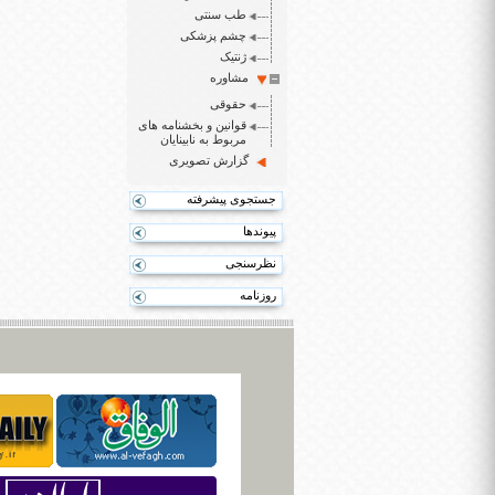
طب سنتی
چشم پزشکی
ژنتیک
مشاوره
حقوقی
قوانین و بخشنامه های
مربوط به نابینایان
گزارش تصویری
جستجوی پیشرفته
پیوندها
نظرسنجی
روزنامه