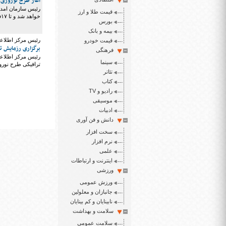
آغاز طرح نوروزی هلال 
قیمت طلا و ارز
خواهد شد و تا ۱۷فروردین ادامه خواهد داشت.
بورس
بیمه و بانک
رئیس مرکز اطلاعات
قیمت خودرو
برگزاری رزمایش تراف
فرهنگی
سینما
ترافیکی طرح نوروزی در ۲۵ اسفند خبر داد و آخرین وضعیت ترافیکی محورهای 
تئاتر
کتاب
رادیو و TV
موسیقی
ادبیات
دانش و فن آوری
سخت افزار
نرم افزار
علمی
اینترنت و ارتباطات
ورزشی
ورزش عمومی
جانبازان و معلولین
نابینایان و کم بینایان
سلامت و بهداشت
سلامت عمومی