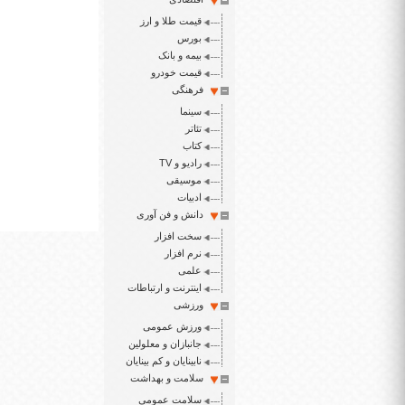
قیمت طلا و ارز
بورس
بیمه و بانک
قیمت خودرو
فرهنگی
سینما
تئاتر
کتاب
رادیو و TV
موسیقی
ادبیات
دانش و فن آوری
سخت افزار
نرم افزار
علمی
اینترنت و ارتباطات
ورزشی
ورزش عمومی
جانبازان و معلولین
نابینایان و کم بینایان
سلامت و بهداشت
سلامت عمومی