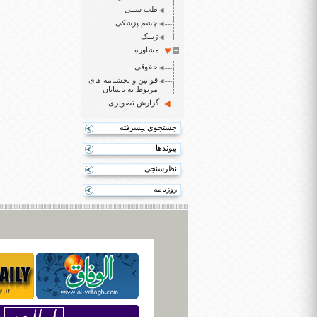
طب سنتی
چشم پزشکی
ژنتیک
مشاوره
حقوقی
قوانین و بخشنامه های
مربوط به نابینایان
گزارش تصویری
جستجوی پیشرفته
پیوندها
نظرسنجی
روزنامه