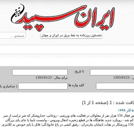
تا تاریخ:
1393/0
برای مثال : 1393/03/23
کلید واژه ها:
( جداسازی با ,
ه : 1 (صفحه 1 از 1)
ط بریل در جهان
عناوین امروز: حضور فعال 150 هزار نفر از معلولان در فعالیت های ورزشی - روحانی: خداروشکر که شرِ ترامپ از سر
 کم شد - رویکرد جدید نقاهتگاه ها در قطع زنجیره انتقال ویروس - پیانیست نابینا پا جای پای بزرگان
می‌گذارد - فعالیت 130 ورزشکار در هیأت نابینایان مازندران - رفیق کشی در باغ خانوادگی/ قاتل با پای خودش به کلانتری