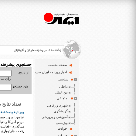
بخشنامه ها مربوط به معلولان و نابینایان
جستجوی پیشرفته
صفحه نخست
>
اخبار روزنامه ایران سپید
از تاریخ:
برای مثال : 3/23
سیاسی
قانون حمایت از حقوق معلولان
>
متن جستجو:
داخلی
اخبار حوزه معلولان و نابینایان
بین الملل
>
اجتماعی
تعداد نتایج یافت شد
شهری و رفاهی
ایران سپید سایت خبری نابینایان و تنها روزنامه به خ
>
گردشگری
روزنامه پنجشنبه 6 آذر ۱۳۹۹
آموزشی و پرورشی
مردم آمریکا و دنیا
بهزیستی
حوادث
رفت - چاردیواری
اقتصادی