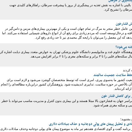
الینی با اشاره به نقش تغذیه در پیشگیری از بروز یا پیشرفت سرطان، راهکارهای کلیدی جهت
سرطان را تشریح کرد.
هش فشارخون
 عامل خطر منجر به مرگ در تمام جهان است و یکی از مهم‌ترین بیماری‌های مزمن و دامن‌گیر در
ته و درحال‌توسعه است که مردم زیادی برای رفع آن از انواع داروهای شیمیایی استفاده می‌کنند. اما
هد که این معضل را می‌توان با رایحه گل محمدی نیز تا حد زیادی رفع کرد.
کته می‌شود؟
هشگاه علوم غدد و متابولیسم دانشگاه علوم پزشکی تهران به عوارض متعدد بیماری دیابت اشاره کرد
۳ برابر و سکته‌های مغزی را تا ۲ برابر افزایش می‌دهد.
کردند
 حفظ سلامت جمعیت سالمند
یت کشور ما به‌سوی پیری، امری است که توسط متخصصان گوشزد می‌شود و لازم است برای
آن بالأخص در حوزه سلامت، تدابیری اندیشیده شود. پژوهشگران کشور دراین‌باره مطالعه‌ای را انجام
رائه کرده‌اند.
 برای کاهش فشار خون
سراسر جهان به فشارخون بالا مبتلا هستند و این بیماری بدون کنترل و مدیریت مناسب می‌تواند با خطر
لبی و سکته مغزی همراه شود.
 بشنوید؛
ی و تحلیل پیمان های پولی دوجانبه و حذف مبادلات دلاری
 برنامه گفت و گوی اقتصادی هفدهم تیر ماه به موضوع پیمان های پولی دوجانبه وحذف مبادلات دلاری