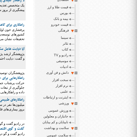
3 راهکار کلیدی پیشگیری از سرطان
یک متخصص تغذیه ب
قیمت طلا و ارز
پیشگیری از بروز 
بورس
بیمه و بانک
راهکاری برای کا
قیمت خودرو
پرفشاری خون اولین
فرهنگی
کشورهای توسعه‌یاف
سینما
تحقیقات نشان می‌د
تئاتر
آیا دیابت عامل س
کتاب
پژوهشگر ارشد پژو
رادیو و TV
و گفت: دبایت احتمال سکته‌های قلبی را تا 
موسیقی
ادبیات
دانش و فن آوری
پژوهشگران توصیه 
راهکارهایی برای
سخت افزار
حرکت پرشتاب جمع
نرم افزار
جلوگیری از تبعات 
علمی
داده و راهکارهایی ا
اینترنت و ارتباطات
راهکارهای طبیعی
ورزشی
میلیون‌ها نفر در 
بروز بیماری‌های ق
ورزش عمومی
جانبازان و معلولین
نابینایان و کم بینایان
در رادیو گفت و گو
گفت و گوی اقتصاد
سلامت و بهداشت
رادیو گفت و گو در
سلامت عمومی