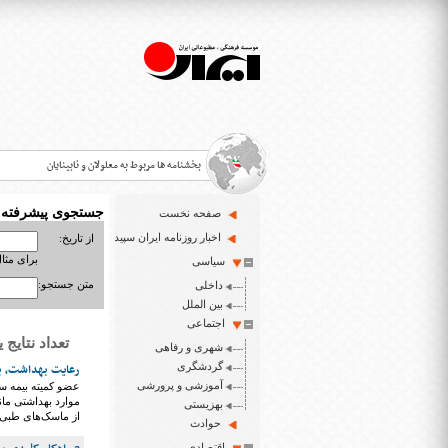
بخشنامه ها مربوط به معلولان و نابینایان
جستجوی پیشرفته
صفحه نخست
>
اخبار روزنامه ایران سپید
از تاریخ:
برای مثال : 3/23
سیاسی
قانون حمایت از حقوق معلولان
>
متن جستجو:
داخلی
اخبار حوزه معلولان و نابینایان
بین الملل
>
اجتماعی
تعداد نتایج یافت شد
شهری و رفاهی
ایران سپید سایت خبری نابینایان و تنها روزنامه به خ
>
گردشگری
رعایت بهداشت، به
آموزشی و پرورشی
عضو کمیته بیمه سل
موارد بهداشتی ما
بهزیستی
از ماسک‌های طبی
حوادث
اقتصادی