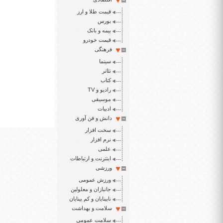
قیمت طلا و ارز
بورس
بیمه و بانک
قیمت خودرو
فرهنگی
سینما
تئاتر
کتاب
رادیو و TV
موسیقی
ادبیات
دانش و فن آوری
سخت افزار
نرم افزار
علمی
اینترنت و ارتباطات
ورزشی
ورزش عمومی
جانبازان و معلولین
نابینایان و کم بینایان
سلامت و بهداشت
سلامت عمومی