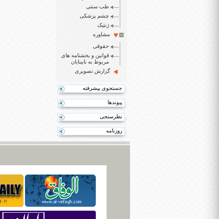
طب سنتی
چشم پزشکی
ژنتیک
مشاوره
حقوقی
قوانین و بخشنامه های
مربوط به نابینایان
گزارش تصویری
جستجوی پیشرفته
پیوندها
نظرسنجی
روزنامه