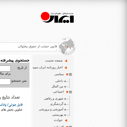
قانون حمایت از حقوق معلولان
>
اخبار حوزه معلولان و نابینایان
جستجوی پیشرفته
صفحه نخست
>
اخبار روزنامه ایران سپید
از تاریخ:
ایران سپید سایت خبری نابینایان و تنها روزنامه به خ
برای مثال : 3/23
سیاسی
>
متن جستجو:
داخلی
بخشنامه ها مربوط به معلولان و نابینایان
بین الملل
اجتماعی
تعداد نتایج یافت شد
شهری و رفاهی
>
گردشگری
فایل صوتی/ پادکست پنج
آموزشی و پرورشی
عناوین بخش های مخ
بهزیستی
حوادث
اقتصادی