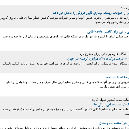
 دهد؛
ر از حبوبات ریسک بیماری قلبی عروقی را کاهش می دهد
رژیم غذایی سرشار از نخود، عدس، لوبیا و سایر حبوبات موجب کاهش خطر بیماری قلبی عروق کرونر،
ی و فشارخون بالا می شود.
 راهی برای کاهش عارضه قلبی
م پزشکی ایران با اشاره به عوامل بروز سکته قلبی به راه‌های تشخیص و درمان این عارضه پرداخت.
 دانشگاه علوم پزشکی ایران مطرح کرد؛
هان
معاون غذا و دارو دانشگاه علوم پزشکی ایران گفت: ۲۰ درصد مرگ ها در سراسر جهان، به علت عادات غذایی ناسالم
 سکته را بشناسید
عروقی و در راس آنها سکته های قلبی و مغزی شایع ترین علل مرگ و میر هستند و عوامل پرخطر
 بروز آنها نقش دارند.
قات تغذیه کشور عنوان کرد؛
در سبد غذایی ایرانی ها
قات تغذیه ای و صنایع غذایی کشور، گفت: نان، پنیر و دوغ مهم ترین منابع دریافت نمک نهفته در سبد
ند.
در آستانه ماه رمضان
 داری همیشه حال و هوای خاص معنوی، اثرات جسمانی بسیار زیادی دارد و به دلیل مصادف شدن این