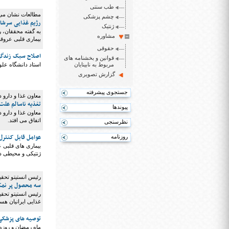
طب سنتی
مطالعات نشان می
چشم پزشکی
رژیم غذایی سرشا
ژنتیک
به گفته محققان، 
مشاوره
بیماری قلبی عروق
حقوقی
اصلاح سبک زندگی
قوانین و بخشنامه های
مربوط به نابینایان
استاد دانشگاه علو
گزارش تصویری
جستجوی پیشرفته
معاون غذا و دارو
تغذیه ناسالم علت ۲۰ درصد مرگ ها/۸۲۰ میلیون گرسنه در ج
پیوندها
اتفاق می افتد.
نظرسنجی
عوامل قابل کنترل
روزنامه
بیماری های قلبی 
ژنتیکی و محیطی در
رئیس انستیتو تحقی
سه محصول پر نمک 
رئیس انستیتو تحقی
غذایی ایرانیان هست
توصیه های پزشکی 
ماه رمضان و روزه