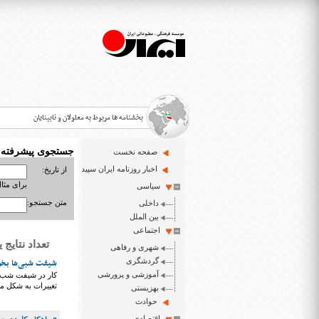
بخشنامه ها مربوط به معلولان و نابینایان
جستجوی پیشرفته
صفحه نخست
>
اخبار روزنامه ایران سپید
از تاریخ:
برای مثال : 3/23
سیاسی
قانون حمایت از حقوق معلولان
>
متن جستجو:
داخلی
اخبار حوزه معلولان و نابینایان
بین الملل
>
اجتماعی
تعداد نتایج یافت شد
شهری و رفاهی
ایران سپید سایت خبری نابینایان و تنها روزنامه به خ
>
گردشگری
شیفت شبی‌ها بخو
آموزشی و پرورشی
کار در شیفت شب تع
تغییرات به شکل م
بهزیستی
حوادث
اقتصادی