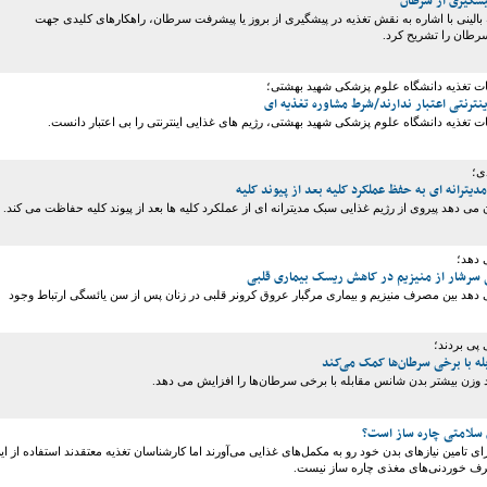
الینی با اشاره به نقش تغذیه در پیشگیری از بروز یا پیشرفت سرطان، راهکارهای کلیدی جهت
سرطان را تشریح کرد.
ت تغذیه دانشگاه علوم پزشکی شهید بهشتی؛
ینترنتی اعتبار ندارند/شرط مشاوره تغذیه ای
 تغذیه دانشگاه علوم پزشکی شهید بهشتی، رژیم های غذایی اینترنتی را بی اعتبار دانست.
ی؛
مدیترانه ای به حفظ عملکرد کلیه بعد از پیوند کلیه
می دهد پیروی از رژیم غذایی سبک مدیترانه ای از عملکرد کلیه ها بعد از پیوند کلیه حفاظت می کند.
 دهد؛
ی سرشار از منیزیم در کاهش ریسک بیماری قلبی
دهد بین مصرف منیزیم و بیماری مرگبار عروق کرونر قلبی در زنان پس از سن یائسگی ارتباط وجود
 پی بردند؛
له با برخی سرطان‌ها کمک می‌کند
د وزن بیشتر بدن شانس مقابله با برخی سرطان‌ها را افزایش می دهد.
 سلامتی چاره ساز است؟
ی تامین نیازهای بدن خود رو به مکمل‌های غذایی می‌آورند اما کارشناسان تغذیه معتقدند استفاده از ای
رف خوردنی‌های مغذی چاره ساز نیست.