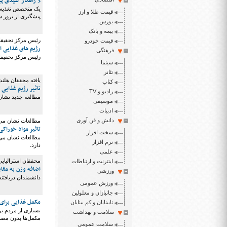
3 راهکار کلیدی پیشگیری از سرطان
یک متخصص تغذیه ب
قیمت طلا و ارز
پیشگیری از بروز 
بورس
بیمه و بانک
رئیس مرکز تحقیقا
قیمت خودرو
رژیم های غذایی ا
فرهنگی
رئیس مرکز تحقیقات
سینما
تئاتر
یافته محققان هلند
کتاب
تاثیر رژیم غذایی 
رادیو و TV
مطالعه جدید نشان 
موسیقی
ادبیات
دانش و فن آوری
مطالعات نشان می
تاثیر مواد خوراک
سخت افزار
مطالعات نشان می 
نرم افزار
دارد.
علمی
محققان استرالیایی
اینترنت و ارتباطات
اضافه وزن به مقاب
ورزشی
دانشمندان دریافتن
ورزش عمومی
جانبازان و معلولین
مکمل‌ غذایی برای
نابینایان و کم بینایان
بسیاری از مردم برا
سلامت و بهداشت
مکمل‌ها بدون مص
سلامت عمومی